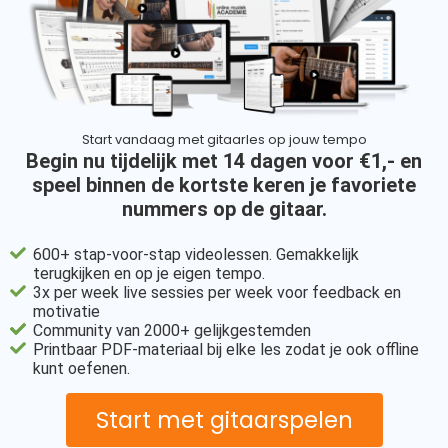
Start vandaag met gitaarles op jouw tempo
Begin nu tijdelijk met 14 dagen voor €1,- en
speel binnen de kortste keren je favoriete
nummers op de gitaar.
600+ stap-voor-stap videolessen. Gemakkelijk
terugkijken en op je eigen tempo.
3x per week live sessies per week voor feedback en
motivatie
Community van 2000+ gelijkgestemden
Printbaar PDF-materiaal bij elke les zodat je ook offline
kunt oefenen.
Start met gitaarspelen