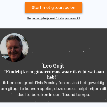
Start met gitaarspelen
Begin nu tijdelijk met 14 dagen voor €1
Leo Guijt
"Eindelijk een gitaarcursus waar ik ècht wat aan
heb!"
Ik ben een groot Elvis Presley fan en vind het geweldig
om gitaar te kunnen spelen, deze cursus helpt mij om dit
doel te bereiken in een flitsend tempo.