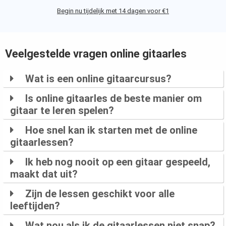
Begin nu tijdelijk met 14 dagen voor €1
Veelgestelde vragen online gitaarles
Wat is een online gitaarcursus?
Is online gitaarles de beste manier om
gitaar te leren spelen?
Hoe snel kan ik starten met de online
gitaarlessen?
Ik heb nog nooit op een gitaar gespeeld,
maakt dat uit?
Zijn de lessen geschikt voor alle
leeftijden?
Wat nou als ik de gitaarlessen niet snap?