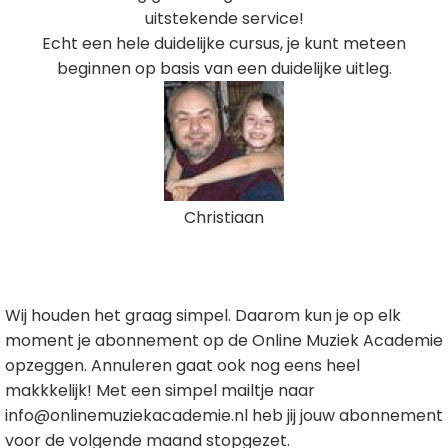
uitstekende service!
Echt een hele duidelijke cursus, je kunt meteen
beginnen op basis van een duidelijke uitleg.
Christiaan
Wij zijn 100% Flexibel
Wij houden het graag simpel. Daarom kun je op elk
moment je abonnement op de Online Muziek Academie
opzeggen. Annuleren gaat ook nog eens heel
makkkelijk! Met een simpel mailtje naar
info@onlinemuziekacademie.nl heb jij jouw abonnement
voor de volgende maand stopgezet.