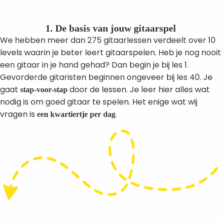
1. De basis van jouw gitaarspel
We hebben meer dan 275 gitaarlessen verdeelt over 10
levels waarin je beter leert gitaarspelen. Heb je nog nooit
een gitaar in je hand gehad? Dan begin je bij les 1.
Gevorderde gitaristen beginnen ongeveer bij les 40. Je
gaat
door de lessen. Je leer hier alles wat
stap-voor-stap
nodig is om goed gitaar te spelen. Het enige wat wij
vragen is
.
een kwartiertje per dag