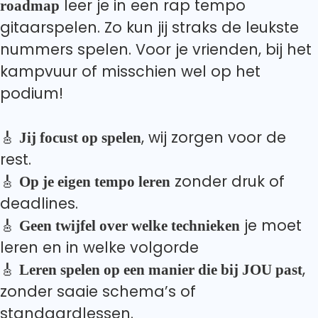
leer je in een rap tempo
roadmap
gitaarspelen. Zo kun jij straks de leukste
nummers spelen. Voor je vrienden, bij het
kampvuur of misschien wel op het
podium!
🎸
, wij zorgen voor de
Jij focust op spelen
rest.
🎸
zonder druk of
Op je eigen tempo leren
deadlines.
🎸
je moet
Geen twijfel over welke technieken
leren en in welke volgorde
🎸
,
Leren spelen op een manier die bij JOU past
zonder saaie schema’s of
standaardlessen.