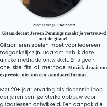
Jeroen Pennings - Gitaardocent
Gitaardocent Jeroen Pennings maakt je vertrouwd
met de gitaar!
Gitaar leren spelen moet voor iedereen
toegankelijk zijn. Daarom heb ik deze
unieke methode ontwikkelt. Er is geen
one-size-fits-all methode.
M
uziek draait om
expressie, niet om een standaard format.
Met 20+ jaar ervaring als docent in loop
der jaren een ijzersterke opbouw voor
gitaarlessen ontwikkeld. Een aanpak die