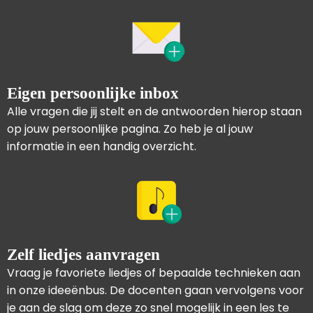
Eigen persoonlijke inbox
Alle vragen die jij stelt en de antwoorden hierop staan
op jouw persoonlijke pagina. Zo heb je al jouw
informatie in een handig overzicht.
Zelf liedjes aanvragen
Vraag je favoriete liedjes of bepaalde technieken aan
in onze ideeënbus. De docenten gaan vervolgens voor
je aan de slag om deze zo snel mogelijk in een les te