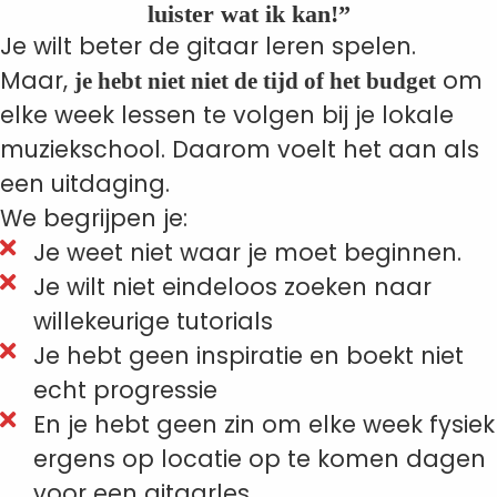
luister wat ik kan!”
Je wilt beter de gitaar leren spelen.
Maar,
om
je hebt niet niet de tijd of het budget
elke week lessen te volgen bij je lokale
muziekschool. Daarom voelt het aan als
een uitdaging.
We begrijpen je:
Je weet niet waar je moet beginnen.
Je wilt niet eindeloos zoeken naar
willekeurige tutorials
Je hebt geen inspiratie en boekt niet
echt progressie
En je hebt geen zin om elke week fysiek
ergens op locatie op te komen dagen
voor een gitaarles.