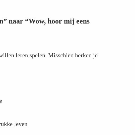
len” naar “Wow, hoor mij eens
willen leren spelen. Misschien herken je
s
rukke leven