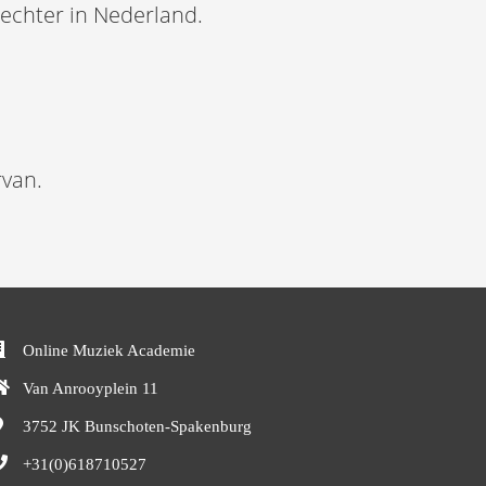
rechter in Nederland.
rvan.
Online Muziek Academie
Van Anrooyplein 11
3752 JK
Bunschoten-Spakenburg
+31(0)618710527