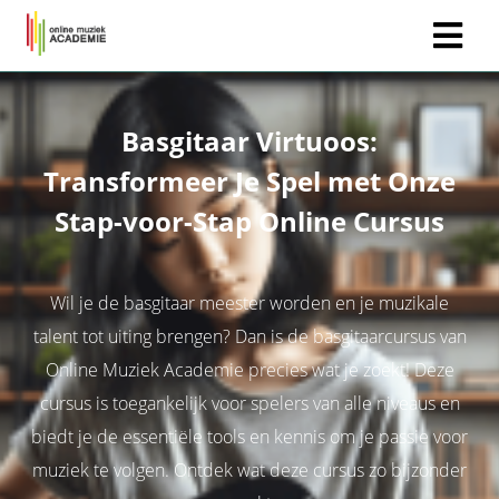
Basgitaar Virtuoos:
Transformeer Je Spel met Onze
Stap-voor-Stap Online Cursus
Wil je de basgitaar meester worden en je muzikale
talent tot uiting brengen? Dan is de basgitaarcursus van
Online Muziek Academie precies wat je zoekt! Deze
cursus is toegankelijk voor spelers van alle niveaus en
biedt je de essentiële tools en kennis om je passie voor
muziek te volgen. Ontdek wat deze cursus zo bijzonder