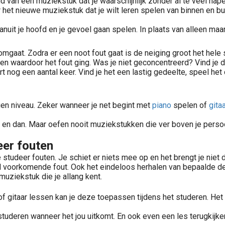
eld van een muziekstuk dat je waarschijnlijk zonder al te veel hap
 het nieuwe muziekstuk dat je wilt leren spelen van binnen en bu
vanuit je hoofd en je gevoel gaan spelen. In plaats van alleen maa
omgaat. Zodra er een noot fout gaat is de neiging groot het hele 
men waardoor het fout ging. Was je niet geconcentreerd? Vind je 
t nog een aantal keer. Vind je het een lastig gedeelte, speel het
igen niveau. Zeker wanneer je net begint met
piano
spelen of
gita
 en dan. Maar oefen nooit muziekstukken die ver boven je persoonli
eer fouten
studeer fouten. Je schiet er niets mee op en het brengt je niet di
el voorkomende fout. Ook het eindeloos herhalen van bepaalde del
muziekstuk die je allang kent.
of gitaar lessen kan je deze toepassen tijdens het studeren. Het
tuderen wanneer het jou uitkomt. En ook even een les terugkijken