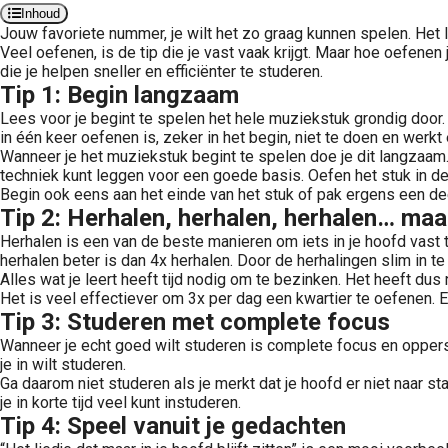
Inhoud
Jouw favoriete nummer, je wilt het zo graag kunnen spelen. Het l
Veel oefenen, is de tip die je vast vaak krijgt. Maar hoe oefenen 
die je helpen sneller en efficiënter te studeren.
Tip 1: Begin langzaam
Lees voor je begint te spelen het hele muziekstuk grondig door. 
in één keer oefenen is, zeker in het begin, niet te doen en werkt
Wanneer je het muziekstuk begint te spelen doe je dit langzaam.
techniek kunt leggen voor een goede basis. Oefen het stuk in de
Begin ook eens aan het einde van het stuk of pak ergens een dee
Tip 2: Herhalen, herhalen, herhalen… maa
Herhalen is een van de beste manieren om iets in je hoofd vast
herhalen beter is dan 4x herhalen. Door de herhalingen slim in te 
Alles wat je leert heeft tijd nodig om te bezinken. Het heeft du
Het is veel effectiever om 3x per dag een kwartier te oefenen. 
Tip 3: Studeren met complete focus
Wanneer je echt goed wilt studeren is complete focus en oppers
je in wilt studeren.
Ga daarom niet studeren als je merkt dat je hoofd er niet naar sta
je in korte tijd veel kunt instuderen.
Tip 4: Speel vanuit je gedachten