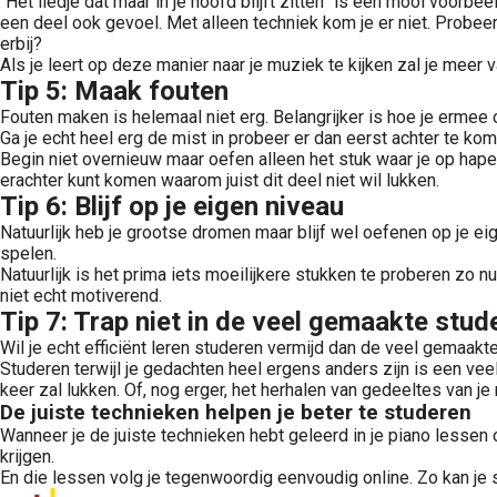
“Het liedje dat maar in je hoofd blijft zitten” is een mooi voorbe
een deel ook gevoel. Met alleen techniek kom je er niet. Probeer
erbij?
Als je leert op deze manier naar je muziek te kijken zal je meer 
Tip 5: Maak fouten
Fouten maken is helemaal niet erg. Belangrijker is hoe je ermee 
Ga je echt heel erg de mist in probeer er dan eerst achter te ko
Begin niet overnieuw maar oefen alleen het stuk waar je op haper
erachter kunt komen waarom juist dit deel niet wil lukken.
Tip 6: Blijf op je eigen niveau
Natuurlijk heb je grootse dromen maar blijf wel oefenen op je e
spelen.
Natuurlijk is het prima iets moeilijkere stukken te proberen zo nu
niet echt motiverend.
Tip 7: Trap niet in de veel gemaakte stud
Wil je echt efficiënt leren studeren vermijd dan de veel gemaakte 
Studeren terwijl je gedachten heel ergens anders zijn is een ve
keer zal lukken. Of, nog erger, het herhalen van gedeeltes van je 
De juiste technieken helpen je beter te studeren
Wanneer je de juiste technieken hebt geleerd in je piano lessen 
krijgen.
En die lessen volg je tegenwoordig eenvoudig online. Zo kan je s