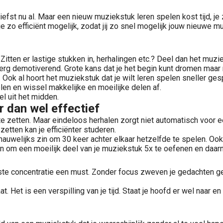
iefst nu al. Maar een nieuw muziekstuk leren spelen kost tijd, je
je zo efficiënt mogelijk, zodat jij zo snel mogelijk jouw nieuwe m
Zitten er lastige stukken in, herhalingen etc.? Deel dan het muz
 erg demotiverend. Grote kans dat je het begin kunt dromen maar n
 Ook al hoort het muziekstuk dat je wilt leren spelen sneller ge
len en wissel makkelijke en moeilijke delen af.
l uit het midden.
r dan wel effectief
 te zetten. Maar eindeloos herhalen zorgt niet automatisch voor
zetten kan je efficiënter studeren.
s nauwelijks zin om 30 keer achter elkaar hetzelfde te spelen. Oo
En om een moeilijk deel van je muziekstuk 5x te oefenen en daarn
te concentratie een must. Zonder focus zweven je gedachten gema
at. Het is een verspilling van je tijd. Staat je hoofd er wel naar 