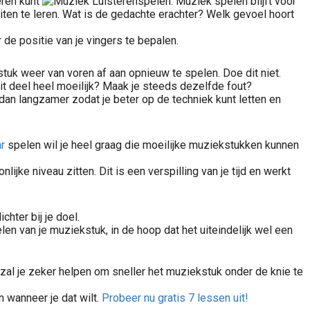
eren kunt
spelen. Muziek spelen blijft voor
iten te leren. Wat is de gedachte erachter? Welk gevoel hoort
r de positie van je vingers te bepalen.
stuk weer van voren af aan opnieuw te spelen. Doe dit niet.
dit deel heel moeilijk? Maak je steeds dezelfde fout?
 dan langzamer zodat je beter op de techniek kunt letten en
ar
spelen wil je heel graag die moeilijke muziekstukken kunnen
jke niveau zitten. Dit is een verspilling van je tijd en werkt
chter bij je doel.
en van je muziekstuk, in de hoop dat het uiteindelijk wel een
 zal je zeker helpen om sneller het muziekstuk onder de knie te
 wanneer je dat wilt.
Probeer nu gratis 7 lessen uit!