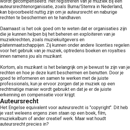
wordt gecompenseerd. Het registreren van je muziek bij een
auteursrechtenorganisatie, zoals Buma/Stemra in Nederland,
kan bijvoorbeeld nuttig zijn om je auteursrecht en naburige
rechten te beschermen en te handhaven.
Daarnaast is het ook goed om te weten dat er organisaties zijn
die je kunnen helpen bij het beheren en exploiteren van je
muziekrechten, zoals muziekuitgevers en
platenmaatschappijen. Zij kunnen onder andere licenties regelen
voor het gebruik van je muziek, optredens boeken en royalties
innen namens jou als muzikant.
Kortom, als muzikant is het belangrijk om je bewust te zijn van je
rechten en hoe je deze kunt beschermen en benutten. Door je
goed te informeren en samen te werken met de juiste
professionals, kun je ervoor zorgen dat je muziek op een
rechtmatige manier wordt gebruikt en dat je er de juiste
erkenning en compensatie voor krijgt.
Auteursrecht
Het Engelse equivalent voor auteursrecht is "copyright". Dit heb
je vast weleens ergens zien staan op een boek, film,
muziekalbum of ander creatief werk. Maar wat houdt
auteursrecht precies in?