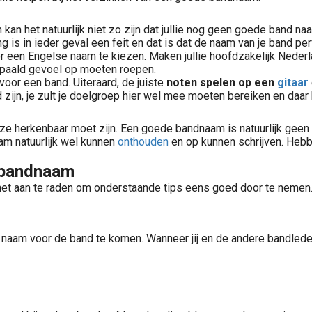
n kan het natuurlijk niet zo zijn dat jullie nog geen goede band
g is in ieder geval een feit en dat is dat de naam van je band pe
 een Engelse naam te kiezen. Maken jullie hoofdzakelijk Nederla
epaald gevoel op moeten roepen.
voor een band. Uiteraard, de juiste
noten spelen op een
gitaar
 zijn, je zult je doelgroep hier wel mee moeten bereiken en daa
e herkenbaar moet zijn. Een goede bandnaam is natuurlijk geen n
am natuurlijk wel kunnen
onthouden
en op kunnen schrijven. Hebbe
n bandnaam
s het aan te raden om onderstaande tips eens goed door te nemen
naam voor de band te komen. Wanneer jij en de andere bandleden a