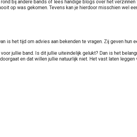
ens rond bij andere bands of lees handige blogs over het verzin
 nooit op was gekomen. Tevens kan je hierdoor misschien wel ee
n is het tijd om advies aan bekenden te vragen. Zij geven hun eerl
or jullie band. Is dit jullie uiteindelijk gelukt? Dan is het belang
doorgaat en dat willen jullie natuurlijk niet. Het vast laten leggen