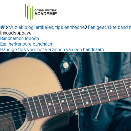
Muziek blog: artikelen, tips en theorie
Een geschikte band 
Inhoudsopgave
Bandnamen ideeën
Een herkenbare bandnaam
Handige tips voor het verzinnen van een bandnaam