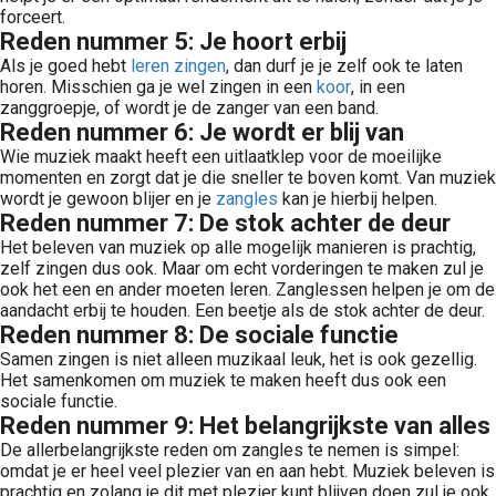
forceert.
Reden nummer 5: Je hoort erbij
Als je goed hebt
leren zingen
, dan durf je je zelf ook te laten
horen. Misschien ga je wel zingen in een
koor
, in een
zanggroepje, of wordt je de zanger van een band.
Reden nummer 6: Je wordt er blij van
Wie muziek maakt heeft een uitlaatklep voor de moeilijke
momenten en zorgt dat je die sneller te boven komt. Van muziek
wordt je gewoon blijer en je
zangles
kan je hierbij helpen.
Reden nummer 7: De stok achter de deur
Het beleven van muziek op alle mogelijk manieren is prachtig,
zelf zingen dus ook. Maar om echt vorderingen te maken zul je
ook het een en ander moeten leren. Zanglessen helpen je om de
aandacht erbij te houden. Een beetje als de stok achter de deur.
Reden nummer 8: De sociale functie
Samen zingen is niet alleen muzikaal leuk, het is ook gezellig.
Het samenkomen om muziek te maken heeft dus ook een
sociale functie.
Reden nummer 9: Het belangrijkste van alles
De allerbelangrijkste reden om zangles te nemen is simpel:
omdat je er heel veel plezier van en aan hebt. Muziek beleven is
prachtig en zolang je dit met plezier kunt blijven doen zul je ook