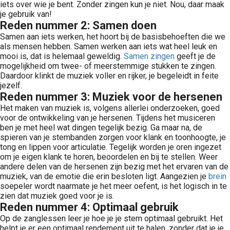
iets over wie je bent. Zonder zingen kun je niet. Nou, daar maak
je gebruik van!
Reden nummer 2: Samen doen
Samen aan iets werken, het hoort bij de basisbehoeften die we
als mensen hebben. Samen werken aan iets wat heel leuk en
mooi is, dat is helemaal geweldig.
Samen zingen
geeft je de
mogelijkheid om twee- of meerstemmige stukken te zingen.
Daardoor klinkt de muziek voller en rijker, je begeleidt in feite
jezelf.
Reden nummer 3: Muziek voor de hersenen
Het maken van muziek is, volgens allerlei onderzoeken, goed
voor de ontwikkeling van je hersenen. Tijdens het musiceren
ben je met heel wat dingen tegelijk bezig. Ga maar na, de
spieren van je stembanden zorgen voor klank en toonhoogte, je
tong en lippen voor articulatie. Tegelijk worden je oren ingezet
om je eigen klank te horen, beoordelen en bij te stellen. Weer
andere delen van de hersenen zijn bezig met het ervaren van de
muziek, van de emotie die erin besloten ligt. Aangezien je
brein
soepeler wordt naarmate je het meer oefent, is het logisch in te
zien dat muziek goed voor je is.
Reden nummer 4: Optimaal gebruik
Op de zanglessen leer je hoe je je stem optimaal gebruikt. Het
helpt je er een optimaal rendement uit te halen, zonder dat je je