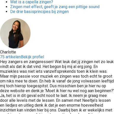
Wat is a capella zingen?
Zingen met effect, geeft je zang een pittige sound
De drie basisprincipes bij zingen
Charlotte
75 artikelen
Bekijk profiel
Hey zangers en zangeressen! Wat leuk dat jij zingen net zo leuk
vindt als dat ik dat vind. Het begon bij mij al erg jong. En
muziekles was niet iets vanzelfsprekends toen ik klein was.
Maar mijn passie voor muziek en zingen was toch echt te groot
om niks mee te doen. En heb ik vanaf de jong volwassen leeftijd
mij toch hierop toegespitst. Dus misschien ben je hier nu op
deze website en denk je ‘Moet ik hier nu wel nog aan beginnen?’
Ja, het is in dit geval echt nooit te laat. Ik neem je graag mee
door alle levels met de lessen. En samen met Neeltje’s lessen
en liedjes en uitleg denk ik dat je een enorme hoeveelheid
inzichten kan vinden hier bij ons. Daarbij ben ik er wekelijks met