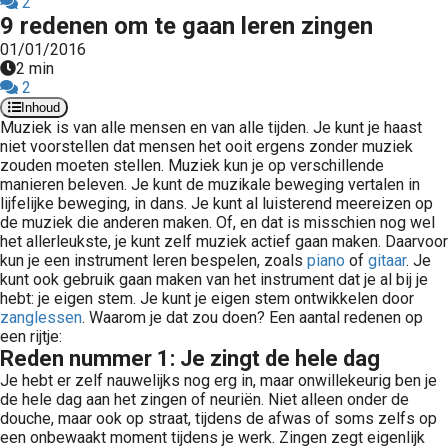
2
9 redenen om te gaan leren zingen
01/01/2016
2 min
2
Inhoud
Muziek is van alle mensen en van alle tijden. Je kunt je haast
niet voorstellen dat mensen het ooit ergens zonder muziek
zouden moeten stellen. Muziek kun je op verschillende
manieren beleven. Je kunt de muzikale beweging vertalen in
lijfelijke beweging, in dans. Je kunt al luisterend meereizen op
de muziek die anderen maken. Of, en dat is misschien nog wel
het allerleukste, je kunt zelf muziek actief gaan maken. Daarvoor
kun je een instrument leren bespelen, zoals
piano
of
gitaar
. Je
kunt ook gebruik gaan maken van het instrument dat je al bij je
hebt: je eigen stem. Je kunt je eigen stem ontwikkelen door
zanglessen
. Waarom je dat zou doen? Een aantal redenen op
een rijtje:
Reden nummer 1: Je zingt de hele dag
Je hebt er zelf nauwelijks nog erg in, maar onwillekeurig ben je
de hele dag aan het zingen of neuriën. Niet alleen onder de
douche, maar ook op straat, tijdens de afwas of soms zelfs op
een onbewaakt moment tijdens je werk. Zingen zegt eigenlijk