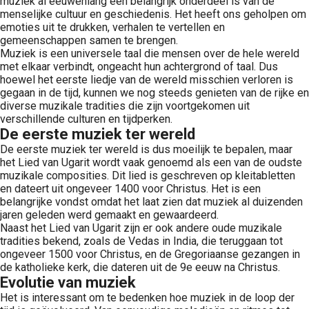
muziek al eeuwenlang een belangrijk onderdeel is van de
menselijke cultuur en geschiedenis. Het heeft ons geholpen om
emoties uit te drukken, verhalen te vertellen en
gemeenschappen samen te brengen.
Muziek is een universele taal die mensen over de hele wereld
met elkaar verbindt, ongeacht hun achtergrond of taal. Dus
hoewel het eerste liedje van de wereld misschien verloren is
gegaan in de tijd, kunnen we nog steeds genieten van de rijke en
diverse muzikale tradities die zijn voortgekomen uit
verschillende culturen en tijdperken.
De eerste muziek ter wereld
De eerste muziek ter wereld is dus moeilijk te bepalen, maar
het Lied van Ugarit wordt vaak genoemd als een van de oudste
muzikale composities. Dit lied is geschreven op kleitabletten
en dateert uit ongeveer 1400 voor Christus. Het is een
belangrijke vondst omdat het laat zien dat muziek al duizenden
jaren geleden werd gemaakt en gewaardeerd.
Naast het Lied van Ugarit zijn er ook andere oude muzikale
tradities bekend, zoals de Vedas in India, die teruggaan tot
ongeveer 1500 voor Christus, en de Gregoriaanse gezangen in
de katholieke kerk, die dateren uit de 9e eeuw na Christus.
Evolutie van muziek
Het is interessant om te bedenken hoe muziek in de loop der