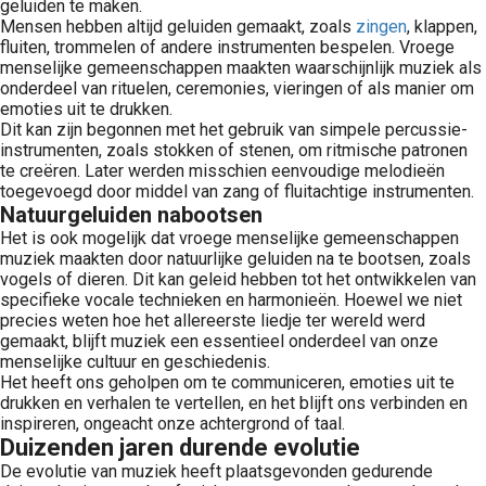
geluiden te maken.
Mensen hebben altijd geluiden gemaakt, zoals
zingen
, klappen,
fluiten, trommelen of andere instrumenten bespelen. Vroege
menselijke gemeenschappen maakten waarschijnlijk muziek als
onderdeel van rituelen, ceremonies, vieringen of als manier om
emoties uit te drukken.
Dit kan zijn begonnen met het gebruik van simpele percussie-
instrumenten, zoals stokken of stenen, om ritmische patronen
te creëren. Later werden misschien eenvoudige melodieën
toegevoegd door middel van zang of fluitachtige instrumenten.
Natuurgeluiden nabootsen
Het is ook mogelijk dat vroege menselijke gemeenschappen
muziek maakten door natuurlijke geluiden na te bootsen, zoals
vogels of dieren. Dit kan geleid hebben tot het ontwikkelen van
specifieke vocale technieken en harmonieën. Hoewel we niet
precies weten hoe het allereerste liedje ter wereld werd
gemaakt, blijft muziek een essentieel onderdeel van onze
menselijke cultuur en geschiedenis.
Het heeft ons geholpen om te communiceren, emoties uit te
drukken en verhalen te vertellen, en het blijft ons verbinden en
inspireren, ongeacht onze achtergrond of taal.
Duizenden jaren durende evolutie
De evolutie van muziek heeft plaatsgevonden gedurende