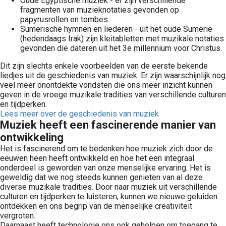
Oude Egyptische muziek - er zijn verschillende
fragmenten van muzieknotaties gevonden op
papyrusrollen en tombes.
Sumerische hymnen en liederen - uit het oude Sumerië
(hedendaags Irak) zijn kleitabletten met muzikale notaties
gevonden die dateren uit het 3e millennium voor Christus.
Dit zijn slechts enkele voorbeelden van de eerste bekende
liedjes uit de geschiedenis van muziek. Er zijn waarschijnlijk nog
veel meer onontdekte vondsten die ons meer inzicht kunnen
geven in de vroege muzikale tradities van verschillende culturen
en tijdperken.
Lees meer over de geschiedenis van muziek
Muziek heeft een fascinerende manier van
ontwikkeling
Het is fascinerend om te bedenken hoe muziek zich door de
eeuwen heen heeft ontwikkeld en hoe het een integraal
onderdeel is geworden van onze menselijke ervaring. Het is
geweldig dat we nog steeds kunnen genieten van al deze
diverse muzikale tradities. Door naar muziek uit verschillende
culturen en tijdperken te luisteren, kunnen we nieuwe geluiden
ontdekken en ons begrip van de menselijke creativiteit
vergroten.
Daarnaast heeft technologie ons ook geholpen om toegang te