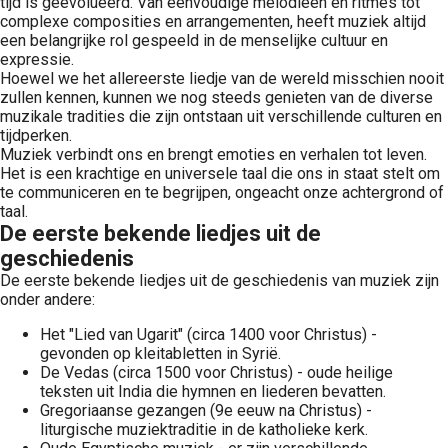
tijd is geëvolueerd. Van eenvoudige melodieën en ritmes tot
complexe composities en arrangementen, heeft muziek altijd
een belangrijke rol gespeeld in de menselijke cultuur en
expressie.
Hoewel we het allereerste liedje van de wereld misschien nooit
zullen kennen, kunnen we nog steeds genieten van de diverse
muzikale tradities die zijn ontstaan uit verschillende culturen en
tijdperken.
Muziek verbindt ons en brengt emoties en verhalen tot leven.
Het is een krachtige en universele taal die ons in staat stelt om
te communiceren en te begrijpen, ongeacht onze achtergrond of
taal.
De eerste bekende liedjes uit de
geschiedenis
De eerste bekende liedjes uit de geschiedenis van muziek zijn
onder andere:
Het "Lied van Ugarit" (circa 1400 voor Christus) -
gevonden op kleitabletten in Syrië.
De Vedas (circa 1500 voor Christus) - oude heilige
teksten uit India die hymnen en liederen bevatten.
Gregoriaanse gezangen (9e eeuw na Christus) -
liturgische muziektraditie in de katholieke kerk.