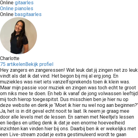
Online
gitaarles
Online pianoles
Online
basgitaarles
Charlotte
75 artikelen
Bekijk profiel
Hey zangers en zangeressen! Wat leuk dat jij zingen net zo leuk
vindt als dat ik dat vind. Het begon bij mij al erg jong. En
muziekles was niet iets vanzelfsprekends toen ik klein was.
Maar mijn passie voor muziek en zingen was toch echt te groot
om niks mee te doen. En heb ik vanaf de jong volwassen leeftijd
mij toch hierop toegespitst. Dus misschien ben je hier nu op
deze website en denk je ‘Moet ik hier nu wel nog aan beginnen?’
Ja, het is in dit geval echt nooit te laat. Ik neem je graag mee
door alle levels met de lessen. En samen met Neeltje’s lessen
en liedjes en uitleg denk ik dat je een enorme hoeveelheid
inzichten kan vinden hier bij ons. Daarbij ben ik er wekelijks met
een Live-stream zodat je extra gestimuleerd wordt te gaan