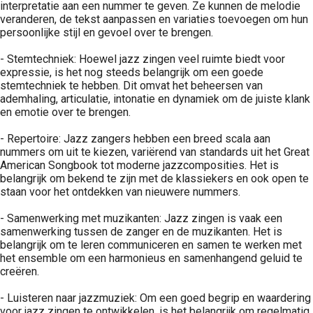
interpretatie aan een nummer te geven. Ze kunnen de melodie
veranderen, de tekst aanpassen en variaties toevoegen om hun
persoonlijke stijl en gevoel over te brengen.
- Stemtechniek: Hoewel jazz zingen veel ruimte biedt voor
expressie, is het nog steeds belangrijk om een goede
stemtechniek te hebben. Dit omvat het beheersen van
ademhaling, articulatie, intonatie en dynamiek om de juiste klank
en emotie over te brengen.
- Repertoire: Jazz zangers hebben een breed scala aan
nummers om uit te kiezen, variërend van standards uit het Great
American Songbook tot moderne jazzcomposities. Het is
belangrijk om bekend te zijn met de klassiekers en ook open te
staan voor het ontdekken van nieuwere nummers.
- Samenwerking met muzikanten: Jazz zingen is vaak een
samenwerking tussen de zanger en de muzikanten. Het is
belangrijk om te leren communiceren en samen te werken met
het ensemble om een harmonieus en samenhangend geluid te
creëren.
- Luisteren naar jazzmuziek: Om een goed begrip en waardering
voor jazz zingen te ontwikkelen, is het belangrijk om regelmatig