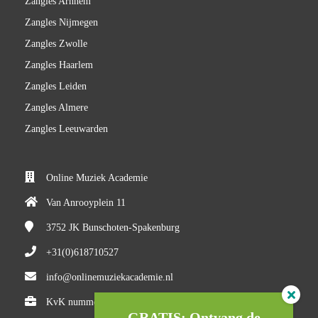
Zangles Arnhem
Zangles Nijmegen
Zangles Zwolle
Zangles Haarlem
Zangles Leiden
Zangles Almere
Zangles Leeuwarden
Online Muziek Academie
Van Anrooyplein 11
3752 JK
Bunschoten-Spakenburg
+31(0)618710527
info@onlinemuziekacademie.nl
KvK nummer: 84983205
GRATIS: Ontvang de