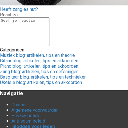
Heeft zangles nut?
Reacties
Categorieën
Muziek blog: artikelen, tips en theorie
Gitaar blog: artikelen, tips en akkoorden
Piano blog: artikelen, tips en akkoorden
Zang blog: artikelen, tips en oefeningen
Basgitaar blog: artikelen, tips en technieken
Ukelele blog: artikelen, tips en akkoorden
Navigatie
Contact
Algemene voorwaarden
Privacy policy
Anti spam beleid
Inloggen voor leden