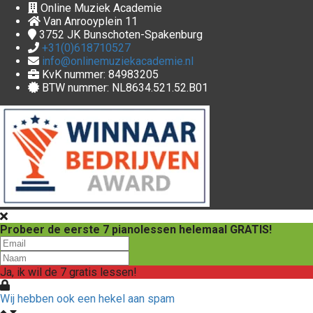
Online Muziek Academie
Van Anrooyplein 11
3752 JK
Bunschoten-Spakenburg
+31(0)618710527
info@onlinemuziekacademie.nl
KvK nummer: 84983205
BTW nummer: NL8634.521.52.B01
Probeer de eerste 7 pianolessen helemaal GRATIS!
Ja, ik wil de 7 gratis lessen!
Wij hebben ook een hekel aan spam