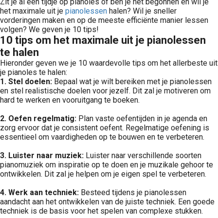
Zit je al een tijdje op pianoles of ben je net begonnen en wil je
het maximale uit je
pianolessen
halen? Wil je sneller
vorderingen maken en op de meeste efficiënte manier lessen
volgen? We geven je 10 tips!
10 tips om het maximale uit je pianolessen
te halen
Hieronder geven we je 10 waardevolle tips om het allerbeste uit
je pianoles te halen:
1. Stel doelen:
Bepaal wat je wilt bereiken met je pianolessen
en stel realistische doelen voor jezelf. Dit zal je motiveren om
hard te werken en vooruitgang te boeken.
2. Oefen regelmatig:
Plan vaste oefentijden in je agenda en
zorg ervoor dat je consistent oefent. Regelmatige oefening is
essentieel om vaardigheden op te bouwen en te verbeteren.
3. Luister naar muziek:
Luister naar verschillende soorten
pianomuziek om inspiratie op te doen en je muzikale gehoor te
ontwikkelen. Dit zal je helpen om je eigen spel te verbeteren.
4. Werk aan techniek:
Besteed tijdens je pianolessen
aandacht aan het ontwikkelen van de juiste techniek. Een goede
techniek is de basis voor het spelen van complexe stukken.