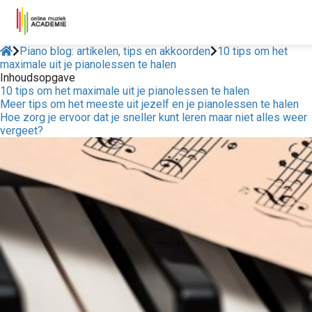
Piano blog: artikelen, tips en akkoorden
10 tips om het
maximale uit je pianolessen te halen
Inhoudsopgave
10 tips om het maximale uit je pianolessen te halen
Meer tips om het meeste uit jezelf en je pianolessen te halen
Hoe zorg je ervoor dat je sneller kunt leren maar niet alles weer
vergeet?