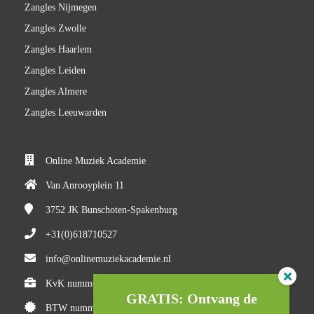
Zangles Nijmegen
Zangles Zwolle
Zangles Haarlem
Zangles Leiden
Zangles Almere
Zangles Leeuwarden
Online Muziek Academie
Van Anrooyplein 11
3752 JK
Bunschoten-Spakenburg
+31(0)618710527
info@onlinemuziekacademie.nl
KvK nummer: 84983205
GRATIS: Ontvang de
BTW nummer: NL8634.521.52.B01