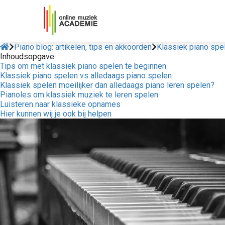
Piano blog: artikelen, tips en akkoorden
Klassiek piano spel
Inhoudsopgave
Tips om met klassiek piano spelen te beginnen
Klassiek piano spelen vs alledaags piano spelen
Klassiek spelen moeilijker dan alledaags piano leren spelen?
Pianoles om klassiek muziek te leren spelen
Luisteren naar klassieke opnames
Hier kunnen wij je ook bij helpen