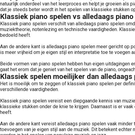
natuurlijk onderdeel van het leerproces en helpt je groeien als pi
dat je steeds beter wordt in het spelen van klassieke stukken o
Klassiek piano spelen vs alledaags piano
Klassiek piano spelen verschilt van alledaags piano spelen omda
muziektheorie, notenlezing en technische vaardigheden. Klassi
bedoeld heeft.
Aan de andere kant is alledaags piano spelen meer gericht op po
is meer vrijheid om je eigen stijl en interpretatie toe te voegen 
Beide vormen van piano spelen hebben hun eigen uitdagingen en bel
gaat het erom dat je geniet van het spelen van de piano, ongeacht 
Klassiek spelen moeilijker dan alledaags 
Het is moeilijk om te zeggen of klassiek piano spelen per defin
verschillende vaardigheden.
Klassiek piano spelen vereist een diepgaande kennis van muzie
klassieke stukken onder de knie te krijgen. Daarnaast is er va
heeft.
Aan de andere kant vereist alledaags piano spelen vaak minder 
toevoegen van je eigen stijl aan de muziek. Dit betekent echter