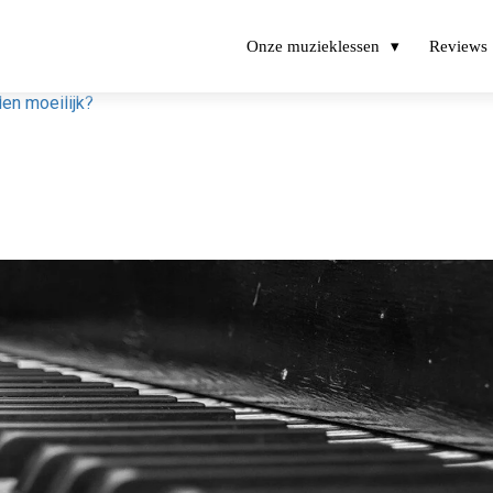
Onze muzieklessen
Reviews
en moeilijk?