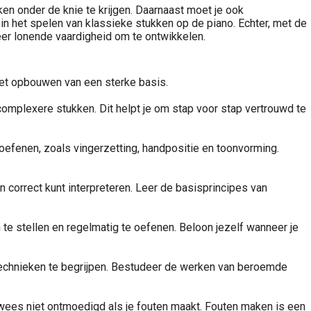
ken onder de knie te krijgen. Daarnaast moet je ook
n het spelen van klassieke stukken op de piano. Echter, met de
eer lonende vaardigheid om te ontwikkelen.
 het opbouwen van een sterke basis.
omplexere stukken. Dit helpt je om stap voor stap vertrouwd te
 oefenen, zoals vingerzetting, handpositie en toonvorming.
 correct kunt interpreteren. Leer de basisprincipes van
 te stellen en regelmatig te oefenen. Beloon jezelf wanneer je
 technieken te begrijpen. Bestudeer de werken van beroemde
 wees niet ontmoedigd als je fouten maakt. Fouten maken is een