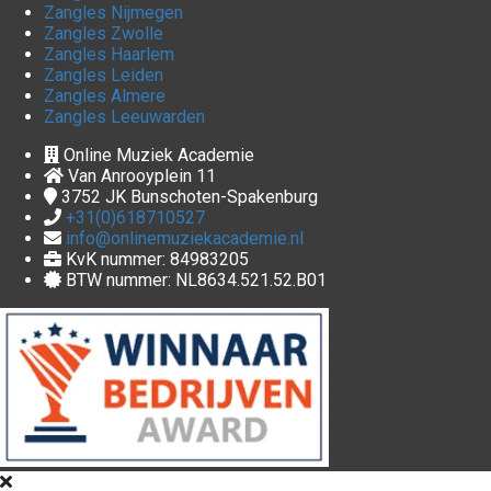
Zangles Nijmegen
Zangles Zwolle
Zangles Haarlem
Zangles Leiden
Zangles Almere
Zangles Leeuwarden
Online Muziek Academie
Van Anrooyplein 11
3752 JK
Bunschoten-Spakenburg
+31(0)618710527
info@onlinemuziekacademie.nl
KvK nummer: 84983205
BTW nummer: NL8634.521.52.B01