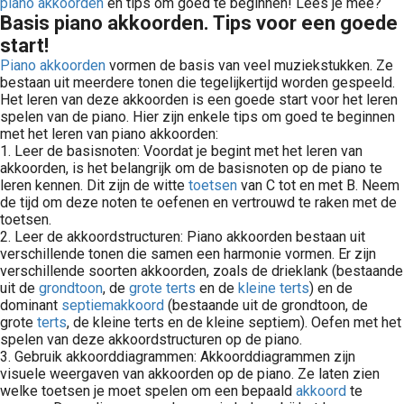
piano
akkoorden
en tips om goed te beginnen! Lees je mee?
Basis piano akkoorden. Tips voor een goede
start!
Piano akkoorden
vormen de basis van veel muziekstukken. Ze
bestaan uit meerdere tonen die tegelijkertijd worden gespeeld.
Het leren van deze akkoorden is een goede start voor het leren
spelen van de piano. Hier zijn enkele tips om goed te beginnen
met het leren van piano akkoorden:
1. Leer de basisnoten: Voordat je begint met het leren van
akkoorden, is het belangrijk om de basisnoten op de piano te
leren kennen. Dit zijn de witte
toetsen
van C tot en met B. Neem
de tijd om deze noten te oefenen en vertrouwd te raken met de
toetsen.
2. Leer de akkoordstructuren: Piano akkoorden bestaan uit
verschillende tonen die samen een harmonie vormen. Er zijn
verschillende soorten akkoorden, zoals de drieklank (bestaande
uit de
grondtoon
, de
grote terts
en de
kleine terts
) en de
dominant
septiemakkoord
(bestaande uit de grondtoon, de
grote
terts
, de kleine terts en de kleine septiem). Oefen met het
spelen van deze akkoordstructuren op de piano.
3. Gebruik akkoorddiagrammen: Akkoorddiagrammen zijn
visuele weergaven van akkoorden op de piano. Ze laten zien
welke toetsen je moet spelen om een bepaald
akkoord
te