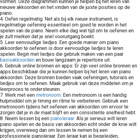
vormen. Deze diagrammen kunnen je helpen bij het leren van
nieuwe akkoorden en het vinden van de juiste posities op de
piano.
4. Oefen regelmatig: Net als bij elk nieuw instrument, is
regelmatige oefening essentieel om goed te worden in het
spelen van de piano. Neem elke dag wat tijd om te oefenen en
je zult merken dat je snel vooruitgang boekt.
5. Leer eenvoudige liedjes: Een goede manier om piano
akkoorden te oefenen is door eenvoudige liedjes te leren
spelen. Begin met liedjes die gebruik maken van een paar
basisakkoorden
en bouw langzaam je repertoire uit.
6. Gebruik online bronnen en apps: Er zijn veel online bronnen en
apps beschikbaar die je kunnen helpen bij het leren van piano
akkoorden. Deze bronnen bieden vaak oefeningen, tutorials en
liedjes om te oefenen. Maak gebruik van deze middelen om je
leerproces te ondersteunen.
7. Werk met een
metronoom
: Een metronoom is een handig
hulpmiddel om je timing en ritme te verbeteren. Gebruik een
metronoom tijdens het oefenen van akkoorden om ervoor te
zorgen dat je in de maat blijft en een consistente snelheid hebt.
8. Neem lessen bij een
pianoleraar
: Als je serieus wilt leren
piano spelen en de basis van akkoorden echt onder de knie wilt
krijgen, overweeg dan om lessen te nemen bij een
professionele pianoleraar. Een leraar kan je begeleiden,