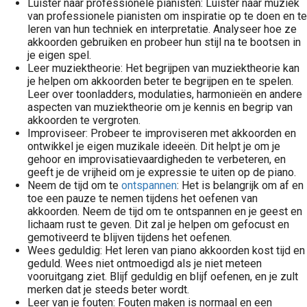
Luister naar professionele pianisten: Luister naar muziek
van professionele pianisten om inspiratie op te doen en te
leren van hun techniek en interpretatie. Analyseer hoe ze
akkoorden gebruiken en probeer hun stijl na te bootsen in
je eigen spel.
Leer muziektheorie: Het begrijpen van muziektheorie kan
je helpen om akkoorden beter te begrijpen en te spelen.
Leer over toonladders, modulaties, harmonieën en andere
aspecten van muziektheorie om je kennis en begrip van
akkoorden te vergroten.
Improviseer: Probeer te improviseren met akkoorden en
ontwikkel je eigen muzikale ideeën. Dit helpt je om je
gehoor en improvisatievaardigheden te verbeteren, en
geeft je de vrijheid om je expressie te uiten op de piano.
Neem de tijd om te
ontspannen
: Het is belangrijk om af en
toe een pauze te nemen tijdens het oefenen van
akkoorden. Neem de tijd om te ontspannen en je geest en
lichaam rust te geven. Dit zal je helpen om gefocust en
gemotiveerd te blijven tijdens het oefenen.
Wees geduldig: Het leren van piano akkoorden kost tijd en
geduld. Wees niet ontmoedigd als je niet meteen
vooruitgang ziet. Blijf geduldig en blijf oefenen, en je zult
merken dat je steeds beter wordt.
Leer van je fouten: Fouten maken is normaal en een