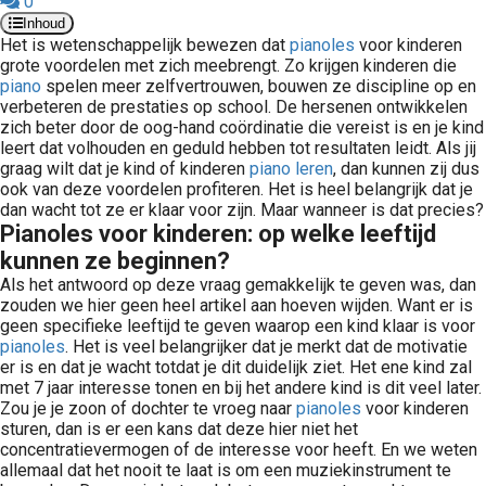
0
Inhoud
Het
is wetenschappelijk bewezen dat
pianoles
voor kinderen
grote voordelen met zich meebrengt. Zo krijgen kinderen die
piano
spelen meer zelfvertrouwen, bouwen ze discipline op en
verbeteren de prestaties op school. De hersenen ontwikkelen
zich beter door de oog-hand coördinatie die vereist is en je kind
leert dat volhouden en geduld hebben tot resultaten leidt. Als jij
graag wilt dat je kind of kinderen
piano leren
, dan kunnen zij dus
ook van deze voordelen profiteren. Het is heel belangrijk dat je
dan wacht tot ze er klaar voor zijn. Maar wanneer is dat precies?
Pianoles voor kinderen: op welke leeftijd
kunnen ze beginnen?
Als het antwoord op deze vraag gemakkelijk te geven was, dan
zouden we hier geen heel artikel aan hoeven wijden. Want er is
geen specifieke leeftijd te geven waarop een kind klaar is voor
pianoles
. Het is veel belangrijker dat je merkt dat de motivatie
er is en dat je wacht totdat je dit duidelijk ziet. Het ene kind zal
met 7 jaar interesse tonen en bij het andere kind is dit veel later.
Zou je je zoon of dochter te vroeg naar
pianoles
voor kinderen
sturen, dan is er een kans dat deze hier niet het
concentratievermogen of de interesse voor heeft. En we weten
allemaal dat het nooit te laat is om een muziekinstrument te