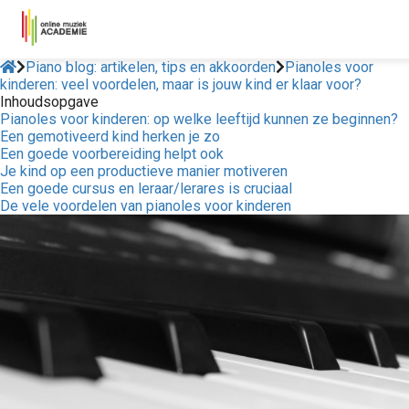
Piano blog: artikelen, tips en akkoorden
Pianoles voor
kinderen: veel voordelen, maar is jouw kind er klaar voor?
Inhoudsopgave
Pianoles voor kinderen: op welke leeftijd kunnen ze beginnen?
Een gemotiveerd kind herken je zo
Een goede voorbereiding helpt ook
Je kind op een productieve manier motiveren
Een goede cursus en leraar/lerares is cruciaal
De vele voordelen van pianoles voor kinderen