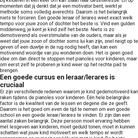
bij kinderen in één keer om kan slaan naar desinteresse. En op
momenten dat jij denkt dat je een motivator bent, werkt je
methode soms volledig averechts. Daarom is het belangrijk
niets te forceren. Een goede leraar of lerares weet exact welk
tempo voor jouw zoon of dochter het beste is. Vind een gulden
middenweg, je kent je kind zelf het beste. Niets is zo
demotiverend als overstimulatie van de ouders, maar als je
weet dat jouw zoon of dochter soms lui kan zijn, snel neigt op te
geven of een duwtje in de rug nodig heeft, dan kan een
motiverend woordje van jou wonderen doen. Het is geen goed
idee om dan direct te stoppen met pianoles voor kinderen, maar
om eerst zelf te proberen je kind weer op het rechte pad te
brengen.
Een goede cursus en leraar/lerares is
cruciaal
Er zijn verschillende redenen waarom je kind gedemotiveerd kan
raken tijdens de pianoles voor kinderen. Eén hele belangrijke
factor is de kwaliteit van de lessen en degene die ze geeft.
Daarom is het goed om even de tijd te nemen om een goede
school en een goede leraar/lerares te vinden. Er zijn dan een
aantal zaken belangrijk. Deze persoon moet ervaring hebben
met lesgeven aan kinderen, moet geduld tonen, moet in kunnen
schatten wat jouw kind motiveert en welk tempo er wordt