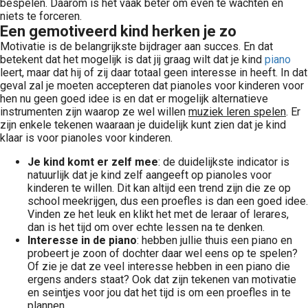
bespelen. Daarom is het vaak beter om even te wachten en
niets te forceren.
Een gemotiveerd kind herken je zo
Motivatie is de belangrijkste bijdrager aan succes. En dat
betekent dat het mogelijk is dat jij graag wilt dat je kind
piano
leert, maar dat hij of zij daar totaal geen interesse in heeft. In dat
geval zal je moeten accepteren dat pianoles voor kinderen voor
hen nu geen goed idee is en dat er mogelijk alternatieve
instrumenten zijn waarop ze wel willen
muziek leren spelen
. Er
zijn enkele tekenen waaraan je duidelijk kunt zien dat je kind
klaar is voor pianoles voor kinderen.
Je kind komt er zelf mee
: de duidelijkste indicator is
natuurlijk dat je kind zelf aangeeft op pianoles voor
kinderen te willen. Dit kan altijd een trend zijn die ze op
school meekrijgen, dus een proefles is dan een goed idee.
Vinden ze het leuk en klikt het met de leraar of lerares,
dan is het tijd om over echte lessen na te denken.
Interesse in de piano
: hebben jullie thuis een piano en
probeert je zoon of dochter daar wel eens op te spelen?
Of zie je dat ze veel interesse hebben in een piano die
ergens anders staat? Ook dat zijn tekenen van motivatie
en seintjes voor jou dat het tijd is om een proefles in te
plannen.