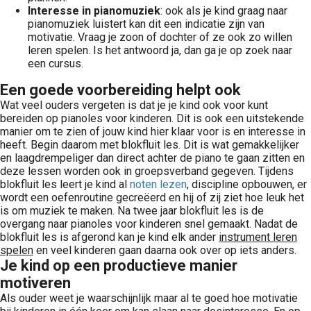
Interesse in pianomuziek
: ook als je kind graag naar
pianomuziek luistert kan dit een indicatie zijn van
motivatie. Vraag je zoon of dochter of ze ook zo willen
leren spelen. Is het antwoord ja, dan ga je op zoek naar
een cursus.
Een goede voorbereiding helpt ook
Wat veel ouders vergeten is dat je je kind ook voor kunt
bereiden op pianoles voor kinderen. Dit is ook een uitstekende
manier om te zien of jouw kind hier klaar voor is en interesse in
heeft. Begin daarom met blokfluit les. Dit is wat gemakkelijker
en laagdrempeliger dan direct achter de piano te gaan zitten en
deze lessen worden ook in groepsverband gegeven. Tijdens
blokfluit les leert je kind al
noten lezen
, discipline opbouwen, er
wordt een oefenroutine gecreëerd en hij of zij ziet hoe leuk het
is om muziek te maken. Na twee jaar blokfluit les is de
overgang naar pianoles voor kinderen snel gemaakt. Nadat de
blokfluit les is afgerond kan je kind elk ander
instrument leren
spelen
en veel kinderen gaan daarna ook over op iets anders.
Je kind op een productieve manier
motiveren
Als ouder weet je waarschijnlijk maar al te goed hoe motivatie