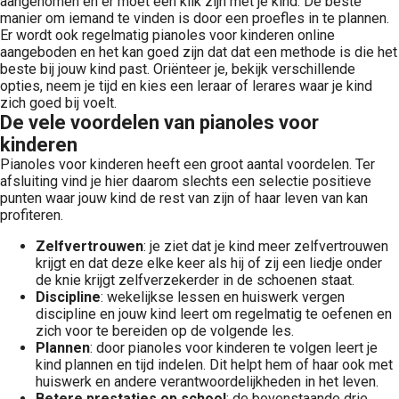
aangenomen en er moet een klik zijn met je kind. De beste
manier om iemand te vinden is door een proefles in te plannen.
Er wordt ook regelmatig pianoles voor kinderen online
aangeboden en het kan goed zijn dat dat een methode is die het
beste bij jouw kind past. Oriënteer je, bekijk verschillende
opties, neem je tijd en kies een leraar of lerares waar je kind
zich goed bij voelt.
De vele voordelen van pianoles voor
kinderen
Pianoles voor kinderen heeft een groot aantal voordelen. Ter
afsluiting vind je hier daarom slechts een selectie positieve
punten waar jouw kind de rest van zijn of haar leven van kan
profiteren.
Zelfvertrouwen
: je ziet dat je kind meer zelfvertrouwen
krijgt en dat deze elke keer als hij of zij een liedje onder
de knie krijgt zelfverzekerder in de schoenen staat.
Discipline
: wekelijkse lessen en huiswerk vergen
discipline en jouw kind leert om regelmatig te oefenen en
zich voor te bereiden op de volgende les.
Plannen
: door pianoles voor kinderen te volgen leert je
kind plannen en tijd indelen. Dit helpt hem of haar ook met
huiswerk en andere verantwoordelijkheden in het leven.
Betere prestaties op school
: de bovenstaande drie