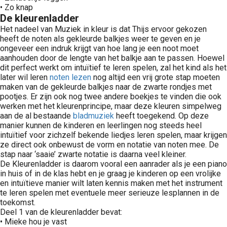
• Zo knap
De kleurenladder
Het nadeel van Muziek in kleur is dat Thijs ervoor gekozen
heeft de noten als gekleurde balkjes weer te geven en je
ongeveer een indruk krijgt van hoe lang je een noot moet
aanhouden door de lengte van het balkje aan te passen. Hoewel
dit perfect werkt om intuïtief te leren spelen, zal het kind als het
later wil leren
noten lezen
nog altijd een vrij grote stap moeten
maken van de gekleurde balkjes naar de zwarte rondjes met
pootjes. Er zijn ook nog twee andere boekjes te vinden die ook
werken met het kleurenprincipe, maar deze kleuren simpelweg
aan de al bestaande
bladmuziek
heeft toegekend. Op deze
manier kunnen de kinderen en leerlingen nog steeds heel
intuïtief voor zichzelf bekende liedjes leren spelen, maar krijgen
ze direct ook onbewust de vorm en notatie van noten mee. De
stap naar ‘saaie’ zwarte notatie is daarna veel kleiner.
De Kleurenladder is daarom vooral een aanrader als je een piano
in huis of in de klas hebt en je graag je kinderen op een vrolijke
en intuïtieve manier wilt laten kennis maken met het instrument
te leren spelen met eventuele meer serieuze lesplannen in de
toekomst.
Deel 1 van de kleurenladder bevat:
• Mieke hou je vast