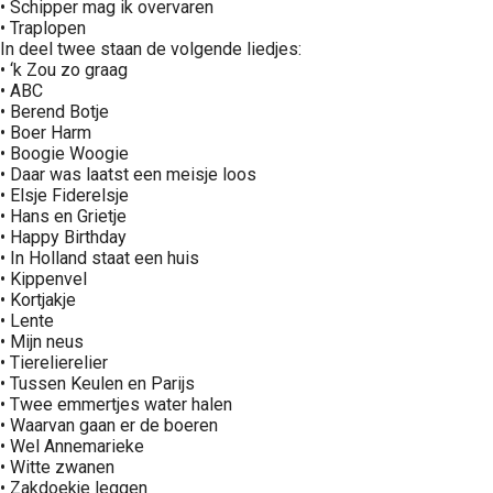
• Schipper mag ik overvaren
• Traplopen
In deel twee staan de volgende liedjes:
• ‘k Zou zo graag
• ABC
• Berend Botje
• Boer Harm
• Boogie Woogie
• Daar was laatst een meisje loos
• Elsje Fiderelsje
• Hans en Grietje
• Happy Birthday
• In Holland staat een huis
• Kippenvel
• Kortjakje
• Lente
• Mijn neus
• Tierelierelier
• Tussen Keulen en Parijs
• Twee emmertjes water halen
• Waarvan gaan er de boeren
• Wel Annemarieke
• Witte zwanen
• Zakdoekje leggen