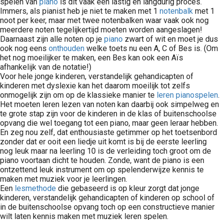
spelen van
piano
is dit vaak een lastig en langdurig proces.
Immers, als pianist heb je niet te maken met 1
notenbalk
met 1
noot per keer, maar met twee notenbalken waar vaak ook nog
meerdere noten tegelijkertijd moeten worden aangeslagen!
Daarnaast zijn alle noten op je
piano
zwart of wit en moet je dus
ook nog eens
onthouden
welke toets nu een A, C of Bes is. (Om
het nog moeilijker te maken, een Bes kan ook een Aïs
afhankelijk van de notatie!)
Voor hele jonge kinderen, verstandelijk gehandicapten of
kinderen met dyslexie kan het daarom moeilijk tot zelfs
onmogelijk zijn om op de klassieke manier te
leren pianospelen
.
Het moeten leren lezen van noten kan daarbij ook simpelweg en
te grote stap zijn voor de kinderen in de klas of buitenschoolse
opvang die wel toegang tot een piano, maar geen leraar hebben.
En zeg nou zelf, dat enthousiaste getimmer op het toetsenbord
zonder dat er ooit een liedje uit komt is bij de eerste leerling
nog leuk maar na leerling 10 is de verleiding toch groot om de
piano voortaan dicht te houden. Zonde, want de piano is een
ontzettend leuk instrument om op spelenderwijze kennis te
maken met muziek voor je leerlingen.
Een
lesmethode
die gebaseerd is op kleur zorgt dat jonge
kinderen, verstandelijk gehandicapten of kinderen op school of
in de buitenschoolse opvang toch op een constructieve manier
wilt laten kennis maken met muziek leren spelen.