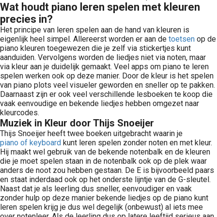
Wat houdt piano leren spelen met kleuren
precies in?
Het principe van leren spelen aan de hand van kleuren is
eigenlijk heel simpel. Allereerst worden er aan de
toetsen
op de
piano kleuren toegewezen die je zelf via stickertjes kunt
aanduiden. Vervolgens worden de liedjes niet via noten, maar
via kleur aan je duidelijk gemaakt. Veel apps om piano te leren
spelen werken ook op deze manier. Door de kleur is het spelen
van piano plots veel visueler geworden en sneller op te pakken.
Daarnaast zijn er ook veel verschillende lesboeken te koop die
vaak eenvoudige en bekende liedjes hebben omgezet naar
kleurcodes.
Muziek in Kleur door Thijs Snoeijer
Thijs Snoeijer heeft twee boeken uitgebracht waarin je
piano of keyboard
kunt leren spelen zonder noten en met kleur.
Hij maakt wel gebruik van de bekende notenbalk en de kleuren
die je moet spelen staan in de notenbalk ook op de plek waar
anders de noot zou hebben gestaan. De E is bijvoorbeeld paars
en staat inderdaad ook op het onderste lijntje van de G-sleutel.
Naast dat je als leerling dus sneller, eenvoudiger en vaak
zonder hulp op deze manier bekende liedjes op de piano kunt
leren spelen krijg je dus wel degelijk (onbewust) al iets mee
over notenleer. Als de leerling dus op latere leeftijd serieus aan