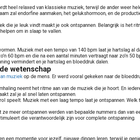
rdt heel relaxed van klassieke muziek, terwijl de ander weer hel
haam zal endorfine aanmaken, het gelukshormoon, en de productie 
k die je leuk vindt maakt je ook ontspannen. Belangrijk is het ri
 helpen om in slaap te vallen.
rmen. Muziek met een tempo van 140 bpm laat je hartslag al da
n 60 bpm en die na een aantal minuten vertraagt naar zo’n 50 bp
ning vermindert en je hartslag en bloeddruk dalen.
 de wetenschap
van muziek
op de mens. Er werd vooral gekeken naar de bloeddru
aling neemt het ritme aan van de muziek die je hoort. En iedere
kt zal je al snel laten ontspannen.
rol speelt. Muziek met een laag tempo laat je ontspannen. Welk t
dat ze meer ontspannen werden van bepaalde nummers dan van e
timuleert die verantwoordelijk zijn voor complete ontspanning.
en een momentje voor jezelf, nieuwe dingen leren, terwijl je geni