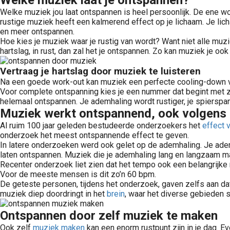
Welke muziek laat je ontspannen?
Welke muziek jou laat ontspannen is heel persoonlijk. De ene wo
rustige muziek heeft een kalmerend effect op je lichaam. Je lic
en meer ontspannen.
Hoe kies je muziek waar je rustig van wordt? Want niet alle muzie
hartslag, in rust, dan zal het je ontspannen. Zo kan muziek je ook
Vertraag je hartslag door muziek te luisteren
Na een goede work-out kan muziek een perfecte cooling-down vo
Voor complete ontspanning kies je een nummer dat begint met zo’
helemaal ontspannen. Je ademhaling wordt rustiger, je spierspan
Muziek werkt ontspannend, ook volgens
Al ruim 100 jaar geleden bestudeerde onderzoekers het
effect 
onderzoek het meest ontspannende effect te geven.
In latere onderzoeken werd ook gelet op de ademhaling. Je ademh
laten ontspannen. Muziek die je ademhaling lang en langzaam maa
Recenter onderzoek liet zien dat het tempo ook een belangrijke 
Voor de meeste mensen is dit zo’n 60 bpm.
De geteste personen, tijdens het onderzoek, gaven zelfs aan 
muziek diep doordringt in het
brein
, waar het diverse gebieden s
Ontspannen door zelf muziek te maken
Ook zelf
muziek maken
kan een enorm rustpunt zijn in je dag. Ev