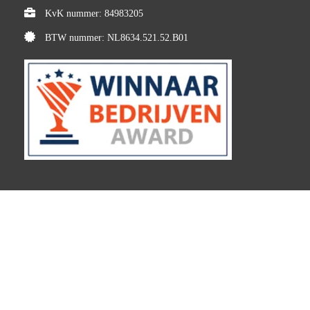
KvK nummer: 84983205
BTW nummer: NL8634.521.52.B01