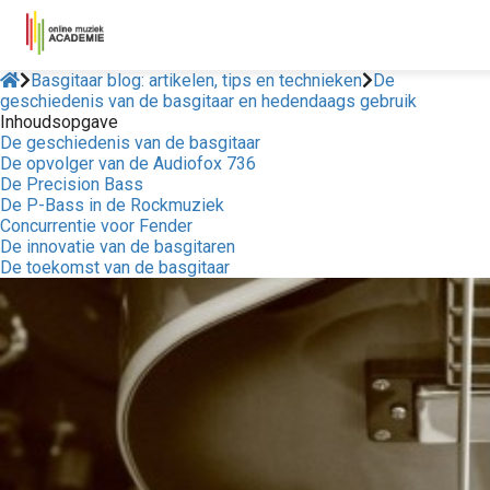
Basgitaar blog: artikelen, tips en technieken
De
geschiedenis van de basgitaar en hedendaags gebruik
Inhoudsopgave
De geschiedenis van de basgitaar
De opvolger van de Audiofox 736
De Precision Bass
De P-Bass in de Rockmuziek
Concurrentie voor Fender
De innovatie van de basgitaren
De toekomst van de basgitaar