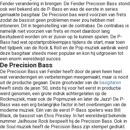
Fender verandering in brengen. De Fender Precision Bass stond
ook wel bekend als de P-Bass en was de eerste in series
gemaakte basgitaar. De Precision bas werd voorzien van frets
zodat de bassist geen problemen meer zou hebben met
intoneren. Dit in tegenstelling van de contrabas. De contrabas is
namelijk niet voorzien van frets en moet daardoor lang
bestudeerd worden om er zuiver op te kunnen spelen. De P-
Bass had wat opstartprobleempjes tijdens de start, maar toen
het tijdperk van de Rock & Roll en de Pop muziek aanbrak werd
deze basgitaar steeds meer populair en kon hij uitgroeien tot
een enorm wereldwijd succes.
De Precision Bass
De Precision Bass van Fender heeft door de jaren heen heel
wat veranderingen en verbeteringen meegemaakt, maar is nooit
uit de productie gegaan. Deze grootvader van de
basgitaren
heeft sinds de jaren ’50, sinds hij voor het eerst in productie
werd genomen, een grote indruk achtergelaten op de
Rockmuziek, maar ook de Popmuziek en later de Jazz! De P-
Bass was een erg belangrijke factor in het overbrengen van de
moderne muziek. Eén van de eerst P-Bass spelers was Bill
Black, de bassist van Elvis Presley. In het wereldwijd bekende
nummer Jailhouse Rock bespeelt hij de Precision Bass. Ook in
de Soul muziek heeft de Precision Bass zijn stempel gedrukt.