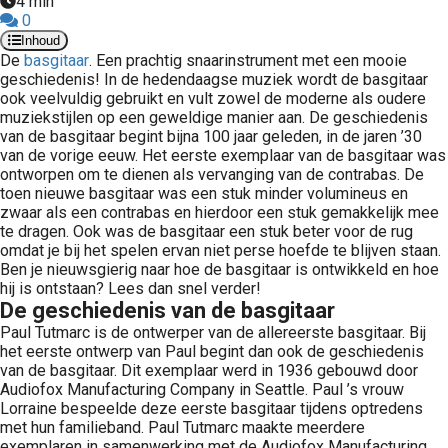
4 min
0
Inhoud
De
basgitaar
. Een prachtig snaarinstrument met een mooie
geschiedenis! In de hedendaagse muziek wordt de basgitaar
ook veelvuldig gebruikt en vult zowel de moderne als oudere
muziekstijlen op een geweldige manier aan. De geschiedenis
van de basgitaar begint bijna 100 jaar geleden, in de jaren ’30
van de vorige eeuw. Het eerste exemplaar van de basgitaar was
ontworpen om te dienen als vervanging van de contrabas. De
toen nieuwe basgitaar was een stuk minder volumineus en
zwaar als een contrabas en hierdoor een stuk gemakkelijk mee
te dragen. Ook was de basgitaar een stuk beter voor de rug
omdat je bij het spelen ervan niet perse hoefde te blijven staan.
Ben je nieuwsgierig naar hoe de basgitaar is ontwikkeld en hoe
hij is ontstaan? Lees dan snel verder!
De geschiedenis van de basgitaar
Paul Tutmarc is de ontwerper van de allereerste basgitaar. Bij
het eerste ontwerp van Paul begint dan ook de geschiedenis
van de basgitaar. Dit exemplaar werd in 1936 gebouwd door
Audiofox Manufacturing Company in Seattle. Paul ’s vrouw
Lorraine bespeelde deze eerste basgitaar tijdens optredens
met hun familieband. Paul Tutmarc maakte meerdere
exemplaren in samenwerking met de Audiofox Manufacturing