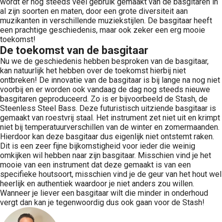
wordt er nog steeds veel gebruik gemaakt van de basgitaren in
al zijn soorten en maten, door een grote diversiteit aan
muzikanten in verschillende muziekstijlen. De basgitaar heeft
een prachtige geschiedenis, maar ook zeker een erg mooie
toekomst!
De toekomst van de basgitaar
Nu we de geschiedenis hebben besproken van de basgitaar,
kan natuurlijk het hebben over de toekomst hierbij niet
ontbreken! De innovatie van de basgitaar is bij lange na nog niet
voorbij en er worden ook vandaag de dag nog steeds nieuwe
basgitaren geproduceerd. Zo is er bijvoorbeeld de Stash, de
Steenless Steel Bass. Deze futuristisch uitziende basgitaar is
gemaakt van roestvrij staal. Het instrument zet niet uit en krimpt
niet bij temperatuurverschillen van de winter en zomermaanden.
Hierdoor kan deze basgitaar dus eigenlijk niet ontstemt raken.
Dit is een zeer fijne bijkomstigheid voor ieder die weinig
omkijken wil hebben naar zijn basgitaar. Misschien vind je het
mooie van een instrument dat deze gemaakt is van een
specifieke houtsoort, misschien vind je de geur van het hout wel
heerlijk en authentiek waardoor je niet anders zou willen.
Wanneer je liever een basgitaar wilt die minder in onderhoud
vergt dan kan je tegenwoordig dus ook gaan voor de Stash!