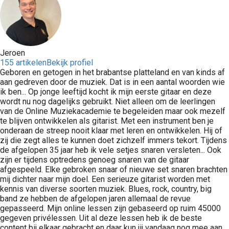
Jeroen
155 artikelen
Bekijk profiel
Geboren en getogen in het brabantse platteland en van kinds af
aan gedreven door de muziek. Dat is in een aantal woorden wie
ik ben... Op jonge leeftijd kocht ik mijn eerste gitaar en deze
wordt nu nog dagelijks gebruikt. Niet alleen om de leerlingen
van de Online Muziekacademie te begeleiden maar ook mezelf
te blijven ontwikkelen als gitarist. Met een instrument ben je
onderaan de streep nooit klaar met leren en ontwikkelen. Hij of
zij die zegt alles te kunnen doet zichzelf immers tekort. Tijdens
de afgelopen 35 jaar heb ik vele setjes snaren versleten... Ook
zijn er tijdens optredens genoeg snaren van de gitaar
afgespeeld. Elke gebroken snaar of nieuwe set snaren brachten
mij dichter naar mijn doel. Een serieuze gitarist worden met
kennis van diverse soorten muziek. Blues, rock, country, big
band ze hebben de afgelopen jaren allemaal de revue
gepasseerd. Mijn online lessen zijn gebaseerd op ruim 45000
gegeven privélessen. Uit al deze lessen heb ik de beste
content bij elkaar gebracht en daar kun jij vandaag nog mee aan