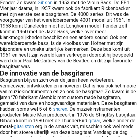
Fender. Zo kwam
Gibson
in 1953 met de Violin Bass. De EB1.
Vier jaar daarna, in 1957 kwam ook de fabrikant Rickenbacker
met zijn eerste serie basgitaren. De 4000 series. Dit was de
voorganger van het wereldberoemde 4001 model uit 1961. In
1958 komt Danelectro met het Longhorn model. Fender zelf
komt in 1960 met de Jazz Bass, welke over meer
klankmogelijkheden beschikt en een andere sound. Ook een
wereldberoemde bass, is de vioolbas van Höfner met zijn
bijzondere en unieke uiterlijke kenmerken. Deze bas komt uit
1961 en heeft zijn wereldfaam verkregen doordat hij bespeeld
werd door Paul McCartney van de Beatles en dit zijn favoriete
basgitaar was.
De innovatie van de basgitaren
Basgitaren blijven zich over de jaren heen verbeteren,
vernieuwen, ontwikkelen en innoveren. Dat is nou ook het mooie
van muziekinstrumenten en zo ook de basgitaar! Zo kwam in de
jaren ’70 fabrikant Alembic met custom made basgitaren,
gemaakt van dure en hoogwaardige materialen. Deze basgitaren
hadden soms wel 5 of 6
snaren
. De muziekinstrumenten
producten Music Man produceert in 1976 de StingRay basgitaar.
Gibson komt in 1980 met de ThunderBird
gitaar
, welke onder de
metal-
gitaristen
erg in de smaak valt, misschien ook wel mede
door het stoere uiterlijk van deze basgitaar. Vandaag de dag