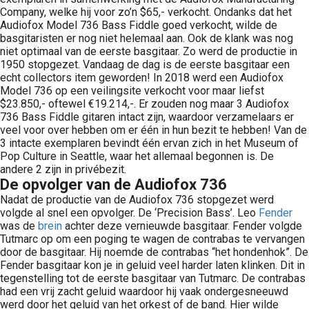
Company, welke hij voor zo’n $65,- verkocht. Ondanks dat het
Audiofox Model 736 Bass Fiddle goed verkocht, wilde de
basgitaristen er nog niet helemaal aan. Ook de klank was nog
niet optimaal van de eerste basgitaar. Zo werd de productie in
1950 stopgezet. Vandaag de dag is de eerste basgitaar een
echt collectors item geworden! In 2018 werd een Audiofox
Model 736 op een veilingsite verkocht voor maar liefst
$23.850,- oftewel €19.214,-. Er zouden nog maar 3 Audiofox
736 Bass Fiddle gitaren intact zijn, waardoor verzamelaars er
veel voor over hebben om er één in hun bezit te hebben! Van de
3 intacte exemplaren bevindt één ervan zich in het Museum of
Pop Culture in Seattle, waar het allemaal begonnen is. De
andere 2 zijn in privébezit.
De opvolger van de Audiofox 736
Nadat de productie van de Audiofox 736 stopgezet werd
volgde al snel een opvolger. De ‘Precision Bass’. Leo
Fender
was de
brein
achter deze vernieuwde basgitaar. Fender volgde
Tutmarc op om een poging te wagen de contrabas te vervangen
door de basgitaar. Hij noemde de contrabas “het hondenhok”. De
Fender basgitaar kon je in geluid veel harder laten klinken. Dit in
tegenstelling tot de eerste basgitaar van Tutmarc. De contrabas
had een vrij zacht geluid waardoor hij vaak ondergesneeuwd
werd door het geluid van het orkest of de band. Hier wilde