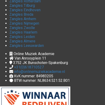
Zangles Rotterdam
Zangles Tilburg
Zangles Eindhoven
Zangles Breda
Zangles Arnhem
Zangles Nijmegen
Zangles Zwolle
Zangles Haarlem
Zangles Leiden
Zangles Almere
Zangles Leeuwarden
Online Muziek Academie
Van Anrooyplein 11
3752 JK
Bunschoten-Spakenburg
+31(0)618710527
info@onlinemuziekacademie.nl
KvK nummer: 84983205
BTW nummer: NL8634.521.52.B01