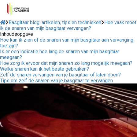
Basgitaar blog: artikelen, tips en technieken
Hoe vaak moet
ik de snaren van mijn basgitaar vervangen?
Inhoudsopgave
Hoe kan ik zien of de snaren van mijn basgitaar aan vervanging
toe zijn?
Is er een indicatie hoe lang de snaren van mijn basgitaar
meegaan?
Hoe zorg ik ervoor dat mijn snaren zo lang mogelijk meegaan?
Welke snaren kan ik het beste gebruiken?
Zelf de snaren vervangen van je basgitaar of laten doen?
Tips om zelf de snaren van je basgitaar te vervangen