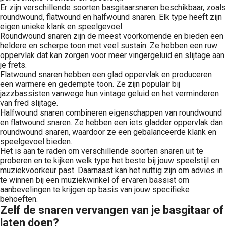
Er zijn verschillende soorten basgitaarsnaren beschikbaar, zoals
roundwound, flatwound en halfwound snaren. Elk type heeft zijn
eigen unieke klank en speelgevoel.
Roundwound snaren zijn de meest voorkomende en bieden een
heldere en scherpe toon met veel sustain. Ze hebben een ruw
oppervlak dat kan zorgen voor meer vingergeluid en slijtage aan
je frets.
Flatwound snaren hebben een glad oppervlak en produceren
een warmere en gedempte toon. Ze zijn populair bij
jazzbassisten vanwege hun vintage geluid en het verminderen
van fred slijtage.
Halfwound snaren combineren eigenschappen van roundwound
en flatwound snaren. Ze hebben een iets gladder oppervlak dan
roundwound snaren, waardoor ze een gebalanceerde klank en
speelgevoel bieden.
Het is aan te raden om verschillende soorten snaren uit te
proberen en te kijken welk type het beste bij jouw speelstijl en
muziekvoorkeur past. Daarnaast kan het nuttig zijn om advies in
te winnen bij een muziekwinkel of ervaren bassist om
aanbevelingen te krijgen op basis van jouw specifieke
behoeften.
Zelf de snaren vervangen van je basgitaar of
laten doen?