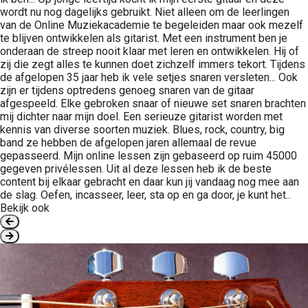
wordt nu nog dagelijks gebruikt. Niet alleen om de leerlingen
van de Online Muziekacademie te begeleiden maar ook mezelf
te blijven ontwikkelen als gitarist. Met een instrument ben je
onderaan de streep nooit klaar met leren en ontwikkelen. Hij of
zij die zegt alles te kunnen doet zichzelf immers tekort. Tijdens
de afgelopen 35 jaar heb ik vele setjes snaren versleten... Ook
zijn er tijdens optredens genoeg snaren van de gitaar
afgespeeld. Elke gebroken snaar of nieuwe set snaren brachten
mij dichter naar mijn doel. Een serieuze gitarist worden met
kennis van diverse soorten muziek. Blues, rock, country, big
band ze hebben de afgelopen jaren allemaal de revue
gepasseerd. Mijn online lessen zijn gebaseerd op ruim 45000
gegeven privélessen. Uit al deze lessen heb ik de beste
content bij elkaar gebracht en daar kun jij vandaag nog mee aan
de slag. Oefen, incasseer, leer, sta op en ga door, je kunt het..
Bekijk ook