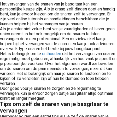
Het vervangen van de snaren van je basgitaar kan een
persoonlijke keuze zijn. Als je graag zelf dingen doet en handig
bent, kun je ervoor kiezen om de snaren zelf te vervangen. Er
zijn veel online tutorials en handleidingen beschikbaar die je
kunnen helpen bij het vervangen van je snaren.
Als je echter niet zeker bent van je vaardigheden of liever geen
risico neemt, is het ook mogelijk om de snaren te laten
vervangen door een professional. Een muziekwinkel kan je
helpen bij het vervangen van de snaren en kan je ook adviseren
over welk type snaren het beste bij jouw basgitaar past.
Het is belangrijk om te
onthouden
dat het vervangen van snaren
regelmatig moet gebeuren, afhankelijk van hoe vaak je speelt en
je persoonlijke voorkeur. Over het algemeen wordt aanbevolen
om de snaren om de paar maanden te vervangen, maar dit kan
variëren. Het is belangrijk om naar je snaren te luisteren en te
kijken of ze versleten zijn of hun helderheid en toon hebben
verloren.
Door goed voor je snaren te zorgen en ze regelmatig te
vervangen, kun je ervoor zorgen dat je basgitaar altijd optimaal
klinkt en langer meegaat.
Tips om zelf de snaren van je basgitaar te
vervangen
Hieronder volgen een aantal tips als je zelf de snaren van je