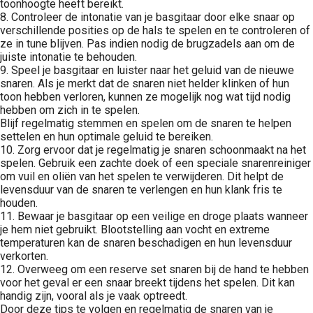
toonhoogte heeft bereikt.
8. Controleer de intonatie van je basgitaar door elke snaar op
verschillende posities op de hals te spelen en te controleren of
ze in tune blijven. Pas indien nodig de brugzadels aan om de
juiste intonatie te behouden.
9. Speel je basgitaar en luister naar het geluid van de nieuwe
snaren. Als je merkt dat de snaren niet helder klinken of hun
toon hebben verloren, kunnen ze mogelijk nog wat tijd nodig
hebben om zich in te spelen.
Blijf regelmatig stemmen en spelen om de snaren te helpen
settelen en hun optimale geluid te bereiken.
10. Zorg ervoor dat je regelmatig je snaren schoonmaakt na het
spelen. Gebruik een zachte doek of een speciale snarenreiniger
om vuil en oliën van het spelen te verwijderen. Dit helpt de
levensduur van de snaren te verlengen en hun klank fris te
houden.
11. Bewaar je basgitaar op een veilige en droge plaats wanneer
je hem niet gebruikt. Blootstelling aan vocht en extreme
temperaturen kan de snaren beschadigen en hun levensduur
verkorten.
12. Overweeg om een reserve set snaren bij de hand te hebben
voor het geval er een snaar breekt tijdens het spelen. Dit kan
handig zijn, vooral als je vaak optreedt.
Door deze tips te volgen en regelmatig de snaren van je