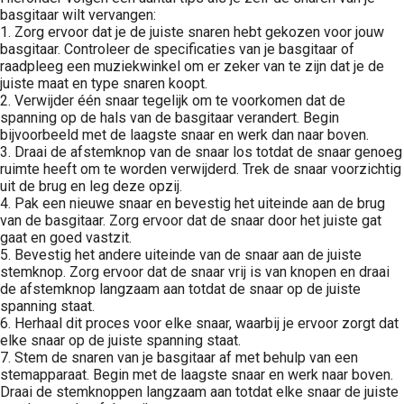
basgitaar wilt vervangen:
1. Zorg ervoor dat je de juiste snaren hebt gekozen voor jouw
basgitaar. Controleer de specificaties van je basgitaar of
raadpleeg een muziekwinkel om er zeker van te zijn dat je de
juiste maat en type snaren koopt.
2. Verwijder één snaar tegelijk om te voorkomen dat de
spanning op de hals van de basgitaar verandert. Begin
bijvoorbeeld met de laagste snaar en werk dan naar boven.
3. Draai de afstemknop van de snaar los totdat de snaar genoeg
ruimte heeft om te worden verwijderd. Trek de snaar voorzichtig
uit de brug en leg deze opzij.
4. Pak een nieuwe snaar en bevestig het uiteinde aan de brug
van de basgitaar. Zorg ervoor dat de snaar door het juiste gat
gaat en goed vastzit.
5. Bevestig het andere uiteinde van de snaar aan de juiste
stemknop. Zorg ervoor dat de snaar vrij is van knopen en draai
de afstemknop langzaam aan totdat de snaar op de juiste
spanning staat.
6. Herhaal dit proces voor elke snaar, waarbij je ervoor zorgt dat
elke snaar op de juiste spanning staat.
7. Stem de snaren van je basgitaar af met behulp van een
stemapparaat. Begin met de laagste snaar en werk naar boven.
Draai de stemknoppen langzaam aan totdat elke snaar de juiste