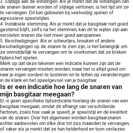
3. Slijtage aan de windingen: Als je merkt dat de windingen van
de snaren dunner worden of slijtage vertonen, is het tijd om ze
te vervangen. Dit kan gebeuren bij veelvuldig spelen of
agressieve speelstijlen.
4. Instabiele stemming: Als je merkt dat je basgitaar niet goed
gestemd blijft, zelfs na het stemmen, kan dit te wijten zijn aan
versleten snaren die niet meer goed aanspannen.
5. Beschadigingen: Als er scheurtjes, breuken of andere
beschadigingen op de snaren te zien zijn, is het belangrijk om
ze onmiddellijk te vervangen om te voorkomen dat ze breken
tijdens het spelen.
Merk op dat deze tekenen een indicatie kunnen zijn dat de
snaren vervangen moeten worden, maar het is altijd goed om
naar je eigen oordeel te luisteren en te letten op veranderingen
in de klank en het speelgevoel van je basgitaar.
Is er een indicatie hoe lang de snaren van
mijn basgitaar meegaan?
Er is geen specifieke tijdsindicatie hoelang de snaren van een
basgitaar meegaan, omdat dit afhangt van verschillende
factoren, zoals hoe vaak je speelt, je speelstijl en de kwaliteit
van de snaren. Over het algemeen worden basgitaarsnaren
echter aanbevolen om elke drie tot zes maanden te vervangen,
of vaker als je merkt dat ze hun helderheid en toon verliezen.