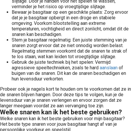
slijtage. Door je handen voor het spelen te wassen,
verminder je het risico op vroegtijdige slijtage.
Bewaar je basgitaar op een geschikte plaats: Zorg ervoor
dat je je basgitaar opbergt in een droge en stabiele
omgeving. Voorkom blootstelling aan extreme
temperaturen, vochtigheid en direct zonlicht, omdat dit de
snaren kan beschadigen.
Stem je basgitaar regelmatig: Een juiste stemming van je
snaren zorgt ervoor dat ze niet onnodig worden belast.
Regelmatig stemmen voorkomt dat de snaren te strak of
te los staan, wat kan leiden tot vroegtijdige slijtage.
Gebruik de juiste techniek bij het spelen: Vermijd
agressieve speeltechnieken, zoals te hard
aanslaan
of
buigen van de snaren. Dit kan de snaren beschadigen en
hun levensduur verkorten.
Probeer ook je nagels kort te houden om te voorkomen dat ze in
de snaren blijven hangen. Door deze tips te volgen, kun je de
levensduur van je snaren verlengen en ervoor zorgen dat ze
langer meegaan voordat ze aan vervanging toe zijn.
Welke snaren kan ik het beste gebruiken?
Welke snaren kan ik het beste gebruiken voor mijn basgitaar?
Het beste type snaren voor jouw basgitaar hangt af van je
persoonlijke voorkeur en speelstijl.