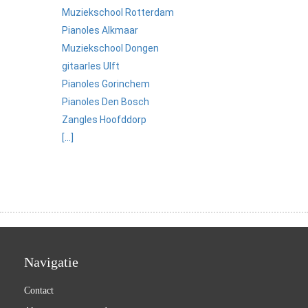
Muziekschool Rotterdam
Pianoles Alkmaar
Muziekschool Dongen
gitaarles Ulft
Pianoles Gorinchem
Pianoles Den Bosch
Zangles Hoofddorp
[...]
Navigatie
Contact