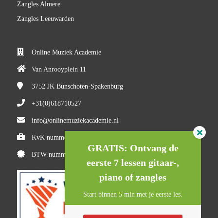
Zangles Almere
Zangles Leeuwarden
Online Muziek Academie
Van Anrooyplein 11
3752 JK
Bunschoten-Spakenburg
+31(0)618710527
info@onlinemuziekacademie.nl
KvK nummer: 84983205
GRATIS: Ontvang de
BTW nummer: NL8634.521.52.B01
eerste 7 lessen gitaar-,
piano of zangles
Start binnen 5 min met je eerste les.