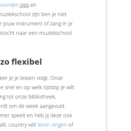
kkoorden
tips
en
uziekschool zijn ben je niet
je jouw instrument of zang in je
oektocht naar een muziekschool
zo flexibel
er je je lessen volgt. Onze
 snel en op welk tijdstip je wilt
g tot onze bibliotheek,
ordt om de week aangevuld.
mmer speelt en heb jij deze ook
ilt, country wilt
leren zingen
of