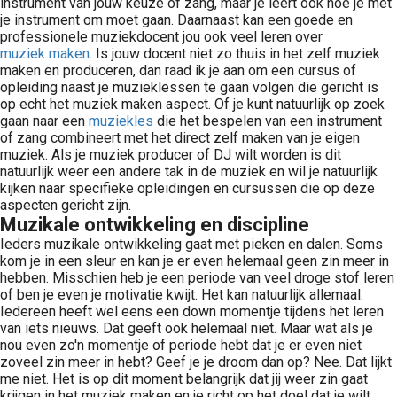
instrument van jouw keuze of zang, maar je leert ook hoe je met
je instrument om moet gaan. Daarnaast kan een goede en
professionele muziekdocent jou ook veel leren over
muziek maken
. Is jouw docent niet zo thuis in het zelf muziek
maken en produceren, dan raad ik je aan om een cursus of
opleiding naast je muzieklessen te gaan volgen die gericht is
op echt het muziek maken aspect. Of je kunt natuurlijk op zoek
gaan naar een
muziekles
die het bespelen van een instrument
of zang combineert met het direct zelf maken van je eigen
muziek. Als je muziek producer of DJ wilt worden is dit
natuurlijk weer een andere tak in de muziek en wil je natuurlijk
kijken naar specifieke opleidingen en cursussen die op deze
aspecten gericht zijn.
Muzikale ontwikkeling en discipline
Ieders muzikale ontwikkeling gaat met pieken en dalen. Soms
kom je in een sleur en kan je er even helemaal geen zin meer in
hebben. Misschien heb je een periode van veel droge stof leren
of ben je even je motivatie kwijt. Het kan natuurlijk allemaal.
Iedereen heeft wel eens een down momentje tijdens het leren
van iets nieuws. Dat geeft ook helemaal niet. Maar wat als je
nou even zo'n momentje of periode hebt dat je er even niet
zoveel zin meer in hebt? Geef je je droom dan op? Nee. Dat lijkt
me niet. Het is op dit moment belangrijk dat jij weer zin gaat
krijgen in het muziek maken en je richt op het doel dat je wilt