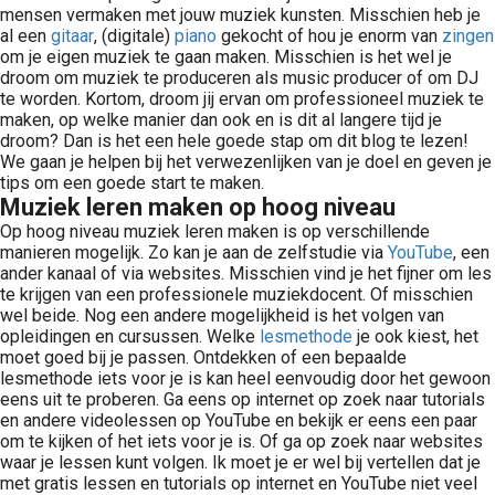
mensen vermaken met jouw muziek kunsten. Misschien heb je
al een
gitaar
, (digitale)
piano
gekocht of hou je enorm van
zingen
om je eigen muziek te gaan maken. Misschien is het wel je
droom om muziek te produceren als music producer of om DJ
te worden. Kortom, droom jij ervan om professioneel muziek te
maken, op welke manier dan ook en is dit al langere tijd je
droom? Dan is het een hele goede stap om dit blog te lezen!
We gaan je helpen bij het verwezenlijken van je doel en geven je
tips om een goede start te maken.
Muziek leren maken op hoog niveau
Op hoog niveau muziek leren maken is op verschillende
manieren mogelijk. Zo kan je aan de zelfstudie via
YouTube
, een
ander kanaal of via websites. Misschien vind je het fijner om les
te krijgen van een professionele muziekdocent. Of misschien
wel beide. Nog een andere mogelijkheid is het volgen van
opleidingen en cursussen. Welke
lesmethode
je ook kiest, het
moet goed bij je passen. Ontdekken of een bepaalde
lesmethode iets voor je is kan heel eenvoudig door het gewoon
eens uit te proberen. Ga eens op internet op zoek naar tutorials
en andere videolessen op YouTube en bekijk er eens een paar
om te kijken of het iets voor je is. Of ga op zoek naar websites
waar je lessen kunt volgen. Ik moet je er wel bij vertellen dat je
met gratis lessen en tutorials op internet en YouTube niet veel