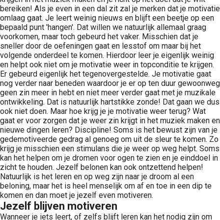
bereiken! Als je even in een dal zit zal je merken dat je motivatie
omlaag gaat. Je leert weinig nieuws en blijft een beetje op een
bepaald punt 'hangen'. Dat willen we natuurlijk allemaal graag
voorkomen, maar toch gebeurd het vaker. Misschien dat je
sneller door de oefeningen gaat en lesstof om maar bij het
volgende onderdeel te komen. Hierdoor leer je eigenlijk weinig
en helpt ook niet om je motivatie weer in topconditie te krijgen.
Er gebeurd eigenlijk het tegenovergestelde. Je motivatie gaat
nog verder naar beneden waardoor je er op ten duur gewoonweg
geen zin meer in hebt en niet meer verder gaat met je muzikale
ontwikkeling. Dat is natuurlijk hartstikke zonde! Dat gaan we dus
ook niet doen. Maar hoe krijg je je motivatie weer terug? Wat
gaat er voor zorgen dat je weer zin krijgt in het muziek maken en
nieuwe dingen leren? Discipline! Soms is het bewust zijn van je
gedemotiveerde gedrag al genoeg om uit de sleur te komen. Zo
krijg je misschien een stimulans die je weer op weg helpt. Soms
kan het helpen om je dromen voor ogen te zien en je einddoel in
zicht te houden. Jezelf belonen kan ook ontzettend helpen!
Natuurlijk is het leren en op weg zijn naar je droom al een
beloning, maar het is heel menselijk om af en toe in een dip te
komen en dan moet je jezelf even motiveren.
Jezelf blijven motiveren
Wanneer je iets leert, of zelfs blijft leren kan het nodig zijn om