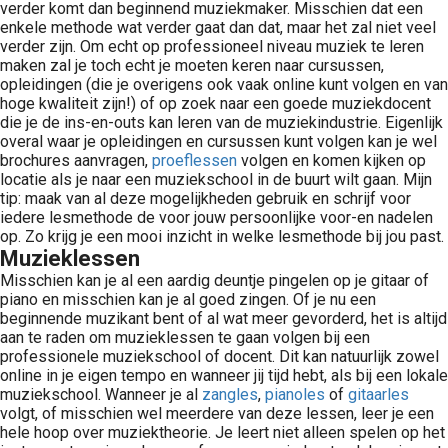
verder komt dan beginnend muziekmaker. Misschien dat een
enkele methode wat verder gaat dan dat, maar het zal niet veel
verder zijn. Om echt op professioneel niveau muziek te leren
maken zal je toch echt je moeten keren naar cursussen,
opleidingen (die je overigens ook vaak online kunt volgen en van
hoge kwaliteit zijn!) of op zoek naar een goede muziekdocent
die je de ins-en-outs kan leren van de muziekindustrie. Eigenlijk
overal waar je opleidingen en cursussen kunt volgen kan je wel
brochures aanvragen,
proeflessen
volgen en komen kijken op
locatie als je naar een muziekschool in de buurt wilt gaan. Mijn
tip: maak van al deze mogelijkheden gebruik en schrijf voor
iedere lesmethode de voor jouw persoonlijke voor-en nadelen
op. Zo krijg je een mooi inzicht in welke lesmethode bij jou past.
Muzieklessen
Misschien kan je al een aardig deuntje pingelen op je gitaar of
piano en misschien kan je al goed zingen. Of je nu een
beginnende muzikant bent of al wat meer gevorderd, het is altijd
aan te raden om muzieklessen te gaan volgen bij een
professionele muziekschool of docent. Dit kan natuurlijk zowel
online in je eigen tempo en wanneer jij tijd hebt, als bij een lokale
muziekschool. Wanneer je al
zangles
,
pianoles
of
gitaarles
volgt, of misschien wel meerdere van deze lessen, leer je een
hele hoop over muziektheorie. Je leert niet alleen spelen op het