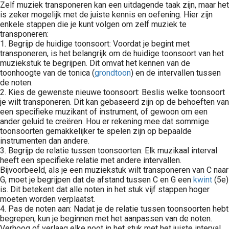
Zelf muziek transponeren kan een uitdagende taak zijn, maar het
is zeker mogelijk met de juiste kennis en oefening. Hier zijn
enkele stappen die je kunt volgen om zelf muziek te
transponeren:
1. Begrijp de huidige toonsoort: Voordat je begint met
transponeren, is het belangrijk om de huidige toonsoort van het
muziekstuk te begrijpen. Dit omvat het kennen van de
toonhoogte van de tonica (
grondtoon
) en de intervallen tussen
de noten.
2. Kies de gewenste nieuwe toonsoort: Beslis welke toonsoort
je wilt transponeren. Dit kan gebaseerd zijn op de behoeften van
een specifieke muzikant of instrument, of gewoon om een
ander geluid te creëren. Hou er rekening mee dat sommige
toonsoorten gemakkelijker te spelen zijn op bepaalde
instrumenten dan andere.
3. Begrijp de relatie tussen toonsoorten: Elk muzikaal interval
heeft een specifieke relatie met andere intervallen.
Bijvoorbeeld, als je een muziekstuk wilt transponeren van C naar
G, moet je begrijpen dat de afstand tussen C en G een
kwint
(5e)
is. Dit betekent dat alle noten in het stuk vijf stappen hoger
moeten worden verplaatst.
4. Pas de noten aan: Nadat je de relatie tussen toonsoorten hebt
begrepen, kun je beginnen met het aanpassen van de noten.
Verhoog of verlaag elke noot in het stuk met het juiste interval