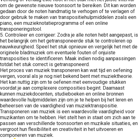
om de gewenste nieuwe toonsoort te bereiken. Dit kan worden
gedaan door de noten handmatig te verhogen of te verlagen of
door gebruik te maken van transpositiehulpmiddelen zoals een
piano, een muzieknotatieprogramma of een online
transponeringstool.
5. Controleer en corrigeer: Zodra je alle noten hebt aangepast, is
het belangrijk om het getransponeerde stuk te controleren op
nauwkeurigheid. Speel het stuk opnieuw en vergelijk het met de
originele bladmuziek om eventuele fouten of onjuiste
transposities te identificeren. Maak indien nodig aanpassingen
totdat het stuk correct is getransponeerd.
Het proces van muziek transponeren kan wat tijd en oefening
vergen, vooral als je nog niet bekend bent met muziektheorie.
Het kan nuttig zijn om te oefenen met eenvoudige stukken
voordat je aan complexere composities begint. Daarnaast
kunnen muziekdocenten, studieboeken en online bronnen
waardevolle hulpmiddelen zijn om je te helpen bij het leren en
beheersen van de vaardigheid van muziektranspositie.
Transponeren van muziek is een waardevolle vaardigheid voor
muzikanten om te hebben. Het stelt hen in staat om zich aan te
passen aan verschillende toonsoorten en muzikale situaties, en
vergroot hun flexibiliteit en creativiteit in het uitvoeren en
componeren van muziek.