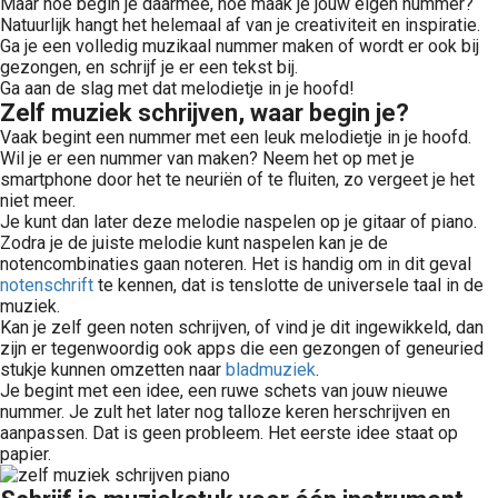
Maar hoe begin je daarmee, hoe maak je jouw eigen nummer?
Natuurlijk hangt het helemaal af van je creativiteit en inspiratie.
Ga je een volledig muzikaal nummer maken of wordt er ook bij
gezongen, en schrijf je er een tekst bij.
Ga aan de slag met dat melodietje in je hoofd!
Zelf muziek schrijven, waar begin je?
Vaak begint een nummer met een leuk melodietje in je hoofd.
Wil je er een nummer van maken? Neem het op met je
smartphone door het te neuriën of te fluiten, zo vergeet je het
niet meer.
Je kunt dan later deze melodie naspelen op je gitaar of piano.
Zodra je de juiste melodie kunt naspelen kan je de
notencombinaties gaan noteren. Het is handig om in dit geval
notenschrift
te kennen, dat is tenslotte de universele taal in de
muziek.
Kan je zelf geen noten schrijven, of vind je dit ingewikkeld, dan
zijn er tegenwoordig ook apps die een gezongen of geneuried
stukje kunnen omzetten naar
bladmuziek
.
Je begint met een idee, een ruwe schets van jouw nieuwe
nummer. Je zult het later nog talloze keren herschrijven en
aanpassen. Dat is geen probleem. Het eerste idee staat op
papier.