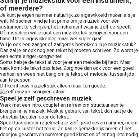
Schrijf je muziekstuk voor één instrument,
of meerdere?
Je kunt je eigen nummer natuurlijk zo ingewikkeld maken als je
wilt. Misschien vind je het prima om je muziek voor één
instrument te schrijven, het instrument waar je zelf op speelt.
Of misschien wil je juist een muziekstuk schrijven voor een
band. Dit is ingewikkelder, maar wel super gaaf.
Wil je ook een zanger of zangeres betrekken in je muziekstuk?
Dan zal je er ook nog een tekst bij moeten schrijven. Zo wordt je
een echte singer-songwriter.
Soms heb je de tekst al voor je er een melodie bij hebt. Maar
vaak komt de tekst pas later. Zorg hoe dan ook voor een goed
verhaal en wees niet bang om je tekst, of melodie, tussentijds
aan te passen.
Dit komt jouw muziekstuk alleen maar ten goede.
Speel je zelf geschreven muziek
Werk met een intro, couplet en refrein om structuur aan te
brengen in je muziek. Maak je gebruik van tekst, dan laat je de
structuur bepalen door de tekst.
Speel tussendoor regelmatig je zelf geschreven nummer, neem
het op en luister het terug. Zo kan je gemakkelijk horen of het
door jou geschreven nummer goed klinkt en of er nog iets nodig