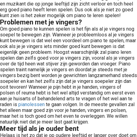
en muzikant die op jonge leeftijd zijn zicht verloor en toch heel
erg goed piano heeft leren spelen. Dus ook als je niet zo goed
kunt zien is het zeker mogelijk om piano te leren spelen!
Problemen met je vingers?
Om goed piano te kunnen spelen is het fijn als al je vingers nog
soepel te bewegen zijn. Wanneer je probleemloos al je vingers
kunt bewegen is dat wel een voordeel om piano te spelen, maar
ook als je je vingers iets minder goed kunt bewegen is dat
eigenlijk geen probleem. Hoogst waarschijnlijk zal piano leren
spelen dan zelfs goed voor je vingers zijn, vooral als je vingers
over de tijd heen wat stijver zijn geworden dan vroeger. Piano
spelen traint namelijk je vingers en doordat je steeds met je
vingers bezig bent worden je gewrichten langzamerhand steeds
soepeler en kan het zelfs zijn dat je vingers soepeler zijn dan
ooit tevoren! Wanneer je pijn hebt in je handen, vingers of
polsen of reuma hebt is het wel altijd verstandig om eerst even
aan je huisarts of behandelend arts te vragen of het wel aan te
raden is
pianolessen
te gaan volgen. In de meeste gevallen zal
het alleen maar goed zijn voor je handen, vingers en polsen,
maar het is toch goed om het even te overleggen. We willen
natuurlijk niet dat je meer last gaat krijgen.
Meer tijd als je ouder bent
Helaas is het zo dat je op oudere leeftijd er langer over doet om