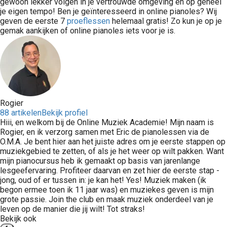
gewoon lekker volgen in je vertrouwde omgeving en op geheel
je eigen tempo! Ben je geïnteresseerd in online pianoles? Wij
geven de eerste 7
proeflessen
helemaal gratis! Zo kun je op je
gemak aankijken of online pianoles iets voor je is.
Rogier
88 artikelen
Bekijk profiel
Hiii, en welkom bij de Online Muziek Academie! Mijn naam is
Rogier, en ik verzorg samen met Eric de pianolessen via de
O.M.A. Je bent hier aan het juiste adres om je eerste stappen op
muziekgebied te zetten, of als je het weer op wilt pakken. Want
mijn pianocursus heb ik gemaakt op basis van jarenlange
lesgeefervaring. Profiteer daarvan en zet hier de eerste stap -
jong, oud of er tussen in: je kan het! Yes! Muziek maken (ik
begon ermee toen ik 11 jaar was) en muziekes geven is mijn
grote passie. Join the club en maak muziek onderdeel van je
leven op de manier die jij wilt! Tot straks!
Bekijk ook