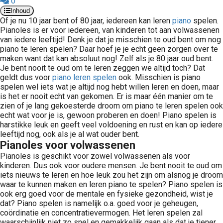
0
Inhoud
Of je nu 10 jaar bent of 80 jaar, iedereen kan leren
piano
spelen.
Pianoles is er voor iedereen, van kinderen tot aan volwassenen
van iedere leeftijd! Denk je dat je misschien te oud bent om nog
piano te leren spelen? Daar hoef je je echt geen zorgen over te
maken want dat kan absoluut nog! Zelf als je 80 jaar oud bent.
Je bent nooit te oud om te leren zeggen we altijd toch? Dat
geldt dus voor
piano leren spelen
ook. Misschien is piano
spelen wel iets wat je altijd nog hebt willen leren en doen, maar
is het er nooit echt van gekomen. Er is maar één manier om te
zien of je lang gekoesterde droom om piano te leren spelen ook
echt wat voor je is, gewoon proberen en doen! Piano spelen is
harstikke leuk en geeft veel voldoening en rust en kan op iedere
leeftijd nog, ook als je al wat ouder bent.
Pianoles voor volwassenen
Pianoles is geschikt voor zowel volwassenen als voor
kinderen. Dus ook voor oudere mensen. Je bent nooit te oud om
iets nieuws te leren en hoe leuk zou het zijn om alsnog je droom
waar te kunnen maken en leren piano te spelen? Piano spelen is
ook erg goed voor de mentale en fysieke gezondheid, wist je
dat? Piano spelen is namelijk o.a. goed voor je geheugen,
coördinatie en concentratievermogen. Het leren spelen zal
waarschijnlijk niet zo snel en gemakkelijk gaan als dat je tiener