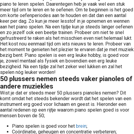
piano te leren spelen. Daarentegen heb je vaak wel een stuk
meer tijd om te leren en te oefenen. Om te beginnen is het goed
om korte oefenperiodes aan te houden en dat dan een aantal
keer per dag. Zo kun je meer lesstof in je opnemen en wennen
aan het piano spelen. Na een tijdje kun je steeds langer oefenen
en zo jezelf ook een beetje trainen. Probeer om niet te snel
gefrustreerd te raken als het misschien even niet helemaal lukt.
Het kost nou eenmaal tijd om iets nieuws te leren. Probeer van
het moment te genieten het plezier te ervaren dat je met muziek
bezig bent. Piano spelen is een erg leuke hobby, is goed voor
je, zowel mentaal als fysiek en bovendien een erg leuke
bezigheid. Na een tijdje zal het zeker wel lukken en zal het
spelen nóg leuker worden!
50 plussers nemen steeds vaker pianoles of
andere muziekles
Wist je dat er steeds meer 50 plussers pianoles nemen? Dit
komt omdat het steeds bekender wordt dat het spelen van een
instrument erg goed voor lichaam en geest is. Hieronder een
aantal redenen op een rijtje waarom piano spelen goed is voor
mensen boven de 50;
Piano spelen is goed voor het
brein
;
Coördinatie, geheugen en concentratie verbeteren;