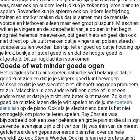
was, maar ook op oudere leeftijd kun je zeker nog leren piano te
spelen. Bovendien kun je spieren ook op iedere leeftijd nog
trainen en sterker maken dus dat is samen met de mentale
voordelen hierboven alleen maar een groot pluspunt! Misschien
willen je vingers en de soepelheid van je polsen in het begin
nog niet helemaal meewerken, dat geeft niets en geef dan ook
niet direct op. Je zult merken dat je vingers en polsen steeds
soepeler zullen worden. Een tip; let er goed op dat je houding op
je kruk, bankje of stoel goed is en dat de hoogte goed is
afgesteld. Dit zal rugklachten voorkomen.
Goede of wat minder goede ogen
Het is tijdens het piano spelen natuurlijk wel belangrijk dat je
goed kunt zien en dat je je vingers goed kunt bewegen.
Misschien dat je wat slechter ziet, dit hoeft nog geen probleem
te zijn. Misschien is een andere bril een optie of is er een
andere manier dat je je zicht iets beter kunt maken. Zo kun je
goed de muziek lezen die je wilt spelen en de juiste
toetsen
aanslaan
op de piano. Ook als je slechtziend bent is het niet
onmogelijk om piano te leren spelen. Ray Charles was
bijvoorbeeld ook een zeer bekende en grote pianist die al in zijn
zevende levensjaar zijn zicht verloor. Hij was één van de meest
getalenteerde en gepassioneerde pianisten over de hele
wereld! Zo ook Stevie Wonder. Ook hij is een erg grote pianist