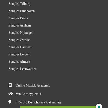
Zangles Tilburg
Zangles Eindhoven
Zangles Breda
Zangles Arnhem
Zangles Nijmegen
Zangles Zwolle
Zangles Haarlem
Zangles Leiden
Zangles Almere
Zangles Leeuwarden
Online Muziek Academie
Van Anrooyplein 11
3752 JK
Bunschoten-Spakenburg