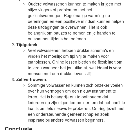
Oudere volwassenen kunnen te maken krijgen met
stijve vingers of problemen met het
gezichtsvermogen. Regelmatige warming-up
oefeningen en een positieve mindset kunnen helpen
deze uitdagingen te overwinnen. Het is ook
belangrijk om pauzes te nemen en je handen te
ontspannen tijdens het oefenen.
Tijdgebrek
:
Veel volwassenen hebben drukke schema's en
vinden het moeilijk om tijd vrij te maken voor
pianolessen. Online lessen bieden de flexibiliteit om
te leren wanneer het jou uitkomt, wat ideaal is voor
mensen met een drukke levensstijl.
Zelfvertrouwen
:
Sommige volwassenen kunnen zich onzeker voelen
over hun vermogen om een nieuw instrument te
leren. Het is belangrijk om te onthouden dat
iedereen op zijn eigen tempo leert en dat het nooit te
laat is om iets nieuws te proberen. Omring jezelf met
een ondersteunende gemeenschap en zoek
inspiratie bij andere volwassen beginners.
Conclusie