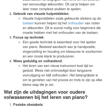
van eenvoudige akkoorden. Dit zal je helpen om
later meer complexe stukken te spelen.
Gebruik van visuele hulpmiddelen
:
Visuele hulpmiddelen zoals gekleurde stickers op de
toetsen
kunnen helpen bij het
onthouden
van noten
en akkoorden. Dit is vooral nuttig voor beginners die
moeite hebben met het onthouden van de toetsen.
Focus op techniek
:
Een goede techniek is essentieel voor het spelen
van piano. Besteed aandacht aan je handpositie,
vingerzetting en houding om blessures te voorkomen
en een mooie klank te produceren.
Wees geduldig en volhardend
:
Het leren van een nieuw instrument kost tijd en
geduld. Wees niet ontmoedigd door langzame
vooruitgang en blijf volhouden. Het belangrijkste is
om te genieten van het proces en trots te zijn op elke
kleine stap die je zet.
Wat zijn de uitdagingen voor oudere
volwassenen bij het leren van piano?
Fysieke obstakels
: