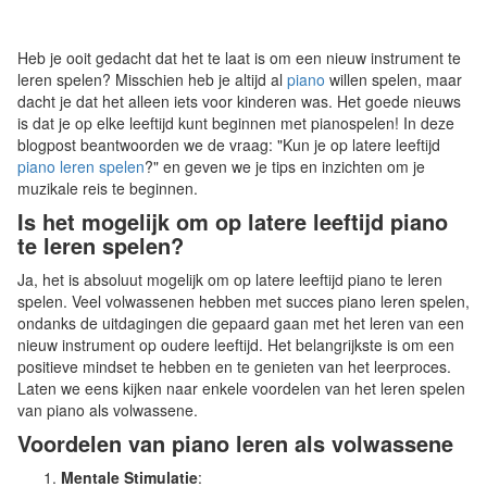
Heb je ooit gedacht dat het te laat is om een nieuw instrument te
leren spelen? Misschien heb je altijd al
piano
willen spelen, maar
dacht je dat het alleen iets voor kinderen was. Het goede nieuws
is dat je op elke leeftijd kunt beginnen met pianospelen! In deze
blogpost beantwoorden we de vraag: "Kun je op latere leeftijd
piano leren spelen
?" en geven we je tips en inzichten om je
muzikale reis te beginnen.
Is het mogelijk om op latere leeftijd piano
te leren spelen?
Ja, het is absoluut mogelijk om op latere leeftijd piano te leren
spelen. Veel volwassenen hebben met succes piano leren spelen,
ondanks de uitdagingen die gepaard gaan met het leren van een
nieuw instrument op oudere leeftijd. Het belangrijkste is om een
positieve mindset te hebben en te genieten van het leerproces.
Laten we eens kijken naar enkele voordelen van het leren spelen
van piano als volwassene.
Voordelen van piano leren als volwassene
Mentale Stimulatie
: