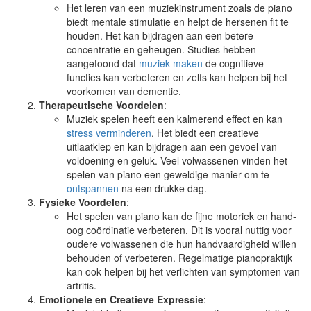
Het leren van een muziekinstrument zoals de piano
biedt mentale stimulatie en helpt de hersenen fit te
houden. Het kan bijdragen aan een betere
concentratie en geheugen. Studies hebben
aangetoond dat
muziek maken
de cognitieve
functies kan verbeteren en zelfs kan helpen bij het
voorkomen van dementie.
Therapeutische Voordelen
:
Muziek spelen heeft een kalmerend effect en kan
stress verminderen
. Het biedt een creatieve
uitlaatklep en kan bijdragen aan een gevoel van
voldoening en geluk. Veel volwassenen vinden het
spelen van piano een geweldige manier om te
ontspannen
na een drukke dag.
Fysieke Voordelen
:
Het spelen van piano kan de fijne motoriek en hand-
oog coördinatie verbeteren. Dit is vooral nuttig voor
oudere volwassenen die hun handvaardigheid willen
behouden of verbeteren. Regelmatige pianopraktijk
kan ook helpen bij het verlichten van symptomen van
artritis.
Emotionele en Creatieve Expressie
: