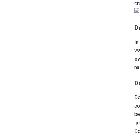
cr
D
In
wa
o
na
D
De
oo
be
gi
Do