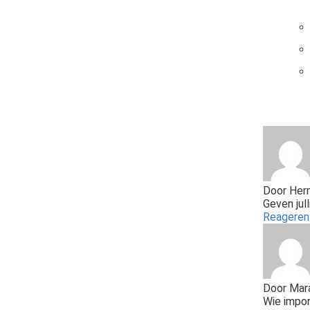
Door
Her
Geven jull
Reagere
Door
Mara
Wie impor