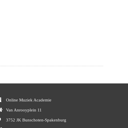
Online Muziek Academie
Van Anrooyplein 11
3752 JK
Bunschoten-Spakenburg