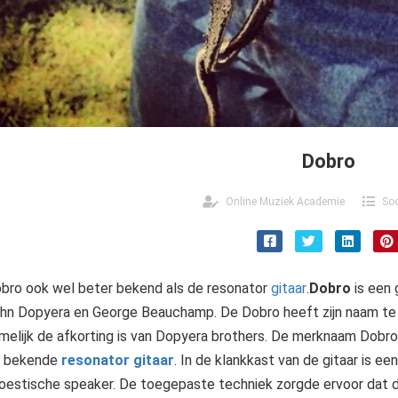
Dobro
Online Muziek Academie
Soo
bro ook wel beter bekend als de resonator
gitaar
.
Dobro
is een 
hn Dopyera en George Beauchamp. De Dobro heeft zijn naam te 
melijk de afkorting is van Dopyera brothers. De merknaam Dobro 
 bekende
resonator gitaar
. In de klankkast van de gitaar is ee
oestische speaker. De toegepaste techniek zorgde ervoor dat d