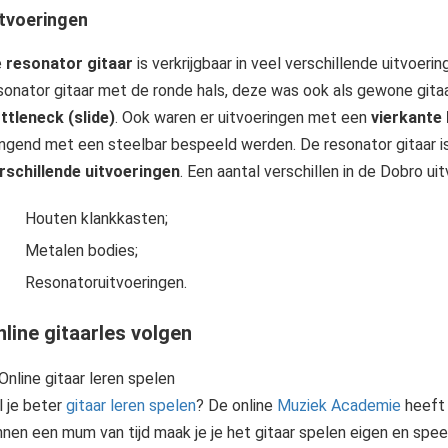
tvoeringen
e
resonator gitaar
is verkrijgbaar in veel verschillende uitvoer
sonator gitaar met de ronde hals, deze was ook als gewone gita
ttleneck (slide)
. Ook waren er uitvoeringen met een
vierkante 
ngend met een steelbar bespeeld werden. De resonator gitaar is d
rschillende uitvoeringen
. Een aantal verschillen in de Dobro ui
Houten klankkasten;
Metalen bodies;
Resonatoruitvoeringen.
line gitaarles volgen
l je beter
gitaar leren spelen
? De online
Muziek Academie
heeft 
nnen een mum van tijd maak je je het gitaar spelen eigen en speel