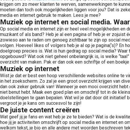
krijgen om zo meer klanten te werven, samenwerkingen te kunne
moeten dan toch ook mogelijkheden liggen voor jou? Dat is zeke
media en internet gebruik te maken. Lees je mee?
Muziek op internet en social media. Waar
Op social media en internet zijn er heel veel mogelijkheden en d
muzikant of als band? Heb je al een pagina of heb je er zojuist 
zowieso aan te raden om genoeg zichtbaar te zijn op social medi
volgen. Hoeveel likes of volgers heb je al op je pagina(‘s)? E
doelgroep precies is. Wat is hun gedrag op social media? Waar 
opgebouwd? Wat ook niet geheel onbelangrijk is, is welke “taal” j
overzicht van maken. Pak er dan ook een schriftje of een boekje 
Muziek op internet
Wist je dat er best een hoop verschillende websites online te 
in het zoekscherm. Zo zal je een groot overzicht krijgen van d
dan ook zeker gebruik van! Wanneer je een mooi overzicht hebt ge
niet benut hebt. Maak een goed plan en omschrijf tot in de kleinst
doelstellingen te gaan bepalen. Wat wil je dat door dit initiatie
vergroot je je kans om succesvol te zijn!
De juiste content creëren
Wat geef jij je fans en wat heb je ze te bieden? Wat is de kwali
hoe jij je activiteiten omschrijft op social media en internet en 
welkom tekst, je bio en alle andere met woorden beschreven tekst