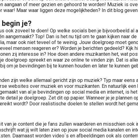
n aangaan of meer gezien en gehoord te worden! Muziek is overa
r waar! Maar waar liggen deze mogelijkheden? In dit blog geven
 begin je?
us ook zoveel te doen! Op welke socials ben je bijvoorbeeld al a
één aangemaakt? Top! Dan is het nu tijd om te gaan kijken naar de
a, maar ook niet teveel of te weinig. Jouw doelgroep moet genoeg
n hoeveel mensen reageren er? Worden je berichten gedeeld? Kijk
tonen zij interesse in? Hoe doen andere muzikanten het, wat pos
e doelgroep spreekt en waar ze online te vinden zijn. Dat is alle
bij om je bevindingen bij te kunnen houden en later te kunnen ge
vinden zijn welke allemaal gericht zijn op muziek? Typ maar een
iverse websites over muziek en voor muzikanten. En natuurlijk e
maakt van al je bevindingen op social media en internet, is het 
e detail je doelgroep. Zet dit op papier. Wanneer je je plannen op 
f bereikt wordt? Door realistische doelen te stellen wordt het ge
teit van je content die je fans zullen waarderen en misschien ook
omschrijft wat jij wilt laten zien op jouw social media kanalen en 
en. Daarnaast worden video´s en afbeeldingen ook als content gez