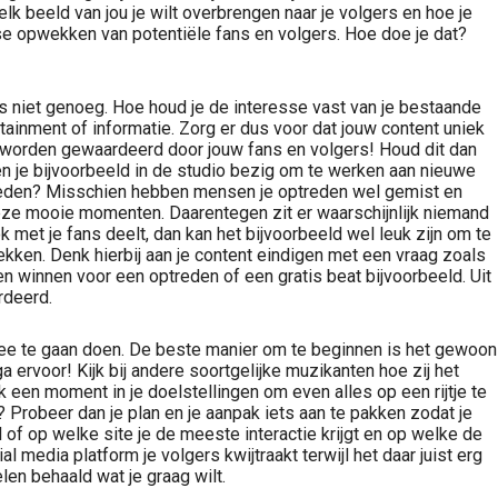
elk beeld van jou je wilt overbrengen naar je volgers en hoe je
esse opwekken van potentiële fans en volgers. Hoe doe je dat?
s niet genoeg. Hoe houd je de interesse vast van je bestaande
rtainment of informatie. Zorg er dus voor dat jouw content uniek
al worden gewaardeerd door jouw fans en volgers! Houd dit dan
Ben je bijvoorbeeld in de studio bezig om te werken aan nieuwe
treden? Misschien hebben mensen je optreden wel gemist en
eze mooie momenten. Daarentegen zit er waarschijnlijk niemand
k met je fans deelt, dan kan het bijvoorbeeld wel leuk zijn om te
kken. Denk hierbij aan je content eindigen met een vraag zoals
en winnen voor een optreden of een gratis beat bijvoorbeeld. Uit
rdeerd.
 mee te gaan doen. De beste manier om te beginnen is het gewoon
ervoor! Kijk bij andere soortgelijke muzikanten hoe zij het
k een moment in je doelstellingen om even alles op een rijtje te
 Probeer dan je plan en je aanpak iets aan te pakken zodat je
 of op welke site je de meeste interactie krijgt en op welke de
 media platform je volgers kwijtraakt terwijl het daar juist erg
len behaald wat je graag wilt.