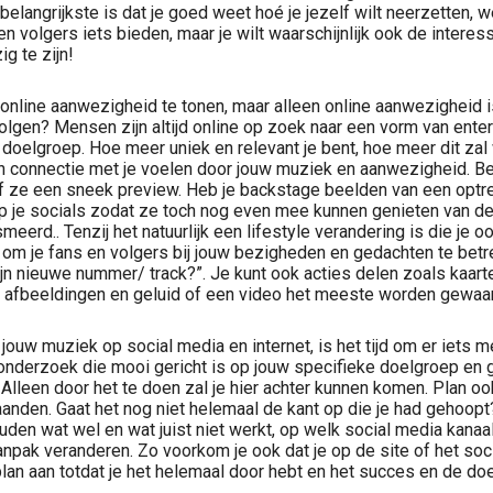
belangrijkste is dat je goed weet hoé je jezelf wilt neerzetten, w
 en volgers iets bieden, maar je wilt waarschijnlijk ook de inter
g te zijn!
online aanwezigheid te tonen, maar alleen online aanwezigheid i
 volgen? Mensen zijn altijd online op zoek naar een vorm van ente
ke doelgroep. Hoe meer uniek en relevant je bent, hoe meer dit z
. Een connectie met je voelen door jouw muziek en aanwezigheid. 
eef ze een sneek preview. Heb je backstage beelden van een op
op je socials zodat ze toch nog even mee kunnen genieten van d
rd.. Tenzij het natuurlijk een lifestyle verandering is die je oo
om je fans en volgers bij jouw bezigheden en gedachten te betre
mijn nieuwe nummer/ track?”. Je kunt ook acties delen zoals kaart
t, afbeeldingen en geluid of een video het meeste worden gewaa
jouw muziek op social media en internet, is het tijd om er iets
nderzoek die mooi gericht is op jouw specifieke doelgroep en ga 
 Alleen door het te doen zal je hier achter kunnen komen. Plan oo
anden. Gaat het nog niet helemaal de kant op die je had gehoopt?
uden wat wel en wat juist niet werkt, op welk social media kanaal
npak veranderen. Zo voorkom je ook dat je op de site of het social
lan aan totdat je het helemaal door hebt en het succes en de doe