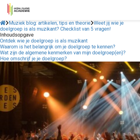
Muziek blog: artikelen, tips en theorie
Weet jij wie je
doelgroep is als muzikant? Checklist van 5 vragen!
Inhoudsopgave
Ontdek wie je doelgroep is als muzikant
Waarom is het belangrijk om je doelgroep te kennen?
Wat zijn de algemene kenmerken van mijn doelgroep(en)?
Hoe omschrijf je je doelgroep?