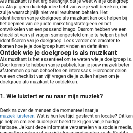
Als muzikant is het erg belangrijk dat je weet wie je doelgroep
is. Als je geen duidelijk idee hebt van wie je wilt bereiken, dan
zul je waarschijnlijk niet veel resultaten behalen. Het
identificeren van je doelgroep als muzikant kan ook helpen bij
het bepalen van de juiste marketingstrategieën en het
ontwikkelen van een passend imago. Daarom hebben we een
checklist van vijf vragen samengesteld om je te helpen bij het
identificeren van je doelgroep. Lees verder om erachter te
komen hoe je je doelgroep kunt vinden en definiëren.
Ontdek wie je doelgroep is als muzikant
Als muzikant is het essentieel om te weten wie je doelgroep is.
Door kennis te hebben van je publiek, kun je jouw muziek beter
afstemmen op hun behoeften en interesses. Hieronder delen
we een checklist van vijf vragen die je zullen helpen om je
doelgroep als muzikant te ontdekken.
1. Wie luistert er nu naar mijn muziek?
Denk na over de mensen die momenteel naar je
muziek luisteren
. Wat is hun leeftijd, geslacht en locatie? Dit kan
je helpen om een duidelijker beeld te krijgen van je huidige
fanbase. Je kunt deze informatie verzamelen via sociale media,
concertbezoekers of muziekstreamingdiensten zoals Spotify