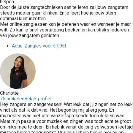
helpen.
Door de juiste zangtechnieken aan te leren zal jouw zangstem
steeds mooier gaan klinken. En je leert hoe je jouw stem
optimaal kunt inzetten.
Met online zanglessen kan je oefenen waar en wanneer je maar
wilt. Zo kan je snel vooruitgang boeken en kan straks iedereen
van jouw zangstem genieten.
Actie: Zangles voor €7,95!
Charlotte
75 artikelen
Bekijk profiel
Hey zangers en zangeressen! Wat leuk dat jij zingen net zo leuk
vindt als dat ik dat vind. Het begon bij mij al erg jong. En
muziekles was niet iets vanzelfsprekends toen ik klein was.
Maar mijn passie voor muziek en zingen was toch echt te groot
om niks mee te doen. En heb ik vanaf de jong volwassen leeftijd
mij toch hierop toegespitst. Dus misschien ben je hier nu op