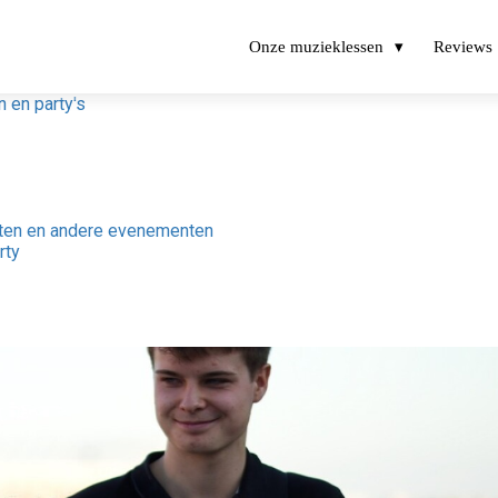
Onze muzieklessen
Reviews
n en party's
often en andere evenementen
rty