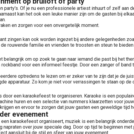
nment op bruiloft of party
n party's. Of je nu een professionele artiest inhuurt of zelf aan
rnaast kan het ook een leuke manier zijn om de gasten bij elkaar
an.
ken en zorgen voor een onvergetelijk moment.
 want zingen kan ook worden ingezet bij andere gelegenheden zoal
 rouwende familie en vrienden te troosten en steun te bieden in
 het belangrijk om op zoek te gaan naar iemand die past bij het t
rockband voor een informeel feestje. Door een zanger of band te 
rdere optredens te lezen om er zeker van te zijn dat je de juiste
de apparatuur. Zo kom je niet voor verrassingen te staan op de d
 door een karaokefeest te organiseren. Karaoke is een populaire
achine huren en een selectie van nummers klaarzetten voor jouw 
e krijgen en ervoor te zorgen dat jouw gasten een geweldige tijd 
ieder evenement
 of een karaokefeest organiseert, muziek is een belangrijk onde
g napraten over jouw speciale dag. Door op tijd te beginnen met 
ct aansluit bij de stijl en sfeer van jouw evenement.