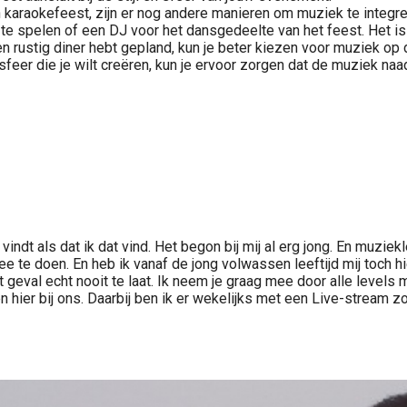
en karaokefeest, zijn er nog andere manieren om muziek te integr
n te spelen of een DJ voor het dansgedeelte van het feest. Het i
n rustig diner hebt gepland, kun je beter kiezen voor muziek op 
eer die je wilt creëren, kun je ervoor zorgen dat de muziek naa
indt als dat ik dat vind. Het begon bij mij al erg jong. En muzie
 te doen. En heb ik vanaf de jong volwassen leeftijd mij toch h
dit geval echt nooit te laat. Ik neem je graag mee door alle level
n hier bij ons. Daarbij ben ik er wekelijks met een Live-stream 