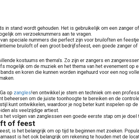
eeds in stand wordt gehouden. Het is gebruikelijk om een zanger 
 mogelijk om verzoeknummers aan te vragen.
n speciale nummers die perfect zijn voor bruiloften en feestj
intieme bruiloft of een groot bedrijfsfeest, een goede zanger of 
llende kostuums en thema's. Zo zijn er zangers en zangeressen die
zelfs mogelijk om de muziek en het thema van het evenement op e
 bands en koren die kunnen worden ingehuurd voor een nog voller 
 maken.
 Ga op
zangles
!en ontwikkel je stem en techniek om een profess
nt beheersen om de juiste toonhoogte te bereiken en de control
 stijl kunt ontwikkelen, waardoor je nog beter kunt inspelen op 
den als veelzijdige artiest.
n is het volgen van zanglessen een goede eerste stap om je doel 
ft of feest
f feest, is het belangrijk om op tijd te beginnen met zoeken. Po
Daarnaast is het ook belangrijk om rekening te houden met de loc