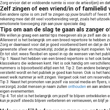
Zorg ervoor dat er voldoende ruimte is voor de artiest(en) en d
Zelf zingen of een vriend/in of familielid
Een andere optie is om zelf te zingen op jouw bruiloft of feest.
rekening mee dat dit veel voorbereiding vergt, zoals het uitzoe
emotionele toevoeging zijn aan jouw speciale dag.
Tips om aan de slag te gaan als zanger 
We willen je graag een aantal tips meegeven als je zelf aan de s
Allereerst is het belangrijk om een breed repertoire te hebben z
Zorg er daarnaast voor dat je goed voorbereid bent en dat je d
gewenste sfeer en muziekstijl, zodat je daarop kunt inspelen. V
En tot slot: wees flexibel en speel in op de wensen van het publi
Tip 1: Naast het hebben van een breed repertoire is het ook be
klassiekers die iedereen kent. Het is ook handig om verschillen
nummers is bijvoorbeeld altijd een hit. Tip 2: Een andere belang
versterkt wordt en het publiek je goed kan horen. Ook is het han
weet welk nummer je wilt zingen. Vergeet ook niet om reservebat
Tip 3: Naast het promoten van jezelf via social media en flyers, 
verzorgd, zodat mensen je naam zullen
onthouden
en aan andere
eigen evenementen.
Tip 4: Tot slot is het belangrijk om jezelf te blijven ontwikkel
kun je jezelf steeds blijven verbeteren en vernieuwen, en blijf j