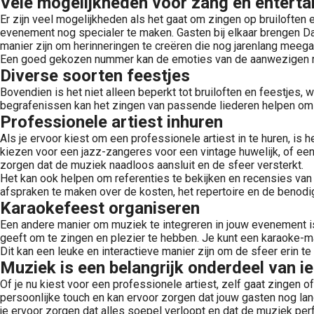
Vele mogelijkheden voor zang en entertai
Er zijn veel mogelijkheden als het gaat om zingen op bruiloften e
evenement nog specialer te maken. Gasten bij elkaar brengen Daa
manier zijn om herinneringen te creëren die nog jarenlang meega
Een goed gekozen nummer kan de emoties van de aanwezigen ra
Diverse soorten feestjes
Bovendien is het niet alleen beperkt tot bruiloften en feestjes,
begrafenissen kan het zingen van passende liederen helpen om de
Professionele artiest inhuren
Als je ervoor kiest om een professionele artiest in te huren, is
kiezen voor een jazz-zangeres voor een vintage huwelijk, of een 
zorgen dat de muziek naadloos aansluit en de sfeer versterkt.
Het kan ook helpen om referenties te bekijken en recensies van ee
afspraken te maken over de kosten, het repertoire en de benodig
Karaokefeest organiseren
Een andere manier om muziek te integreren in jouw evenement is
geeft om te zingen en plezier te hebben. Je kunt een karaoke-m
Dit kan een leuke en interactieve manier zijn om de sfeer erin t
Muziek is een belangrijk onderdeel van 
Of je nu kiest voor een professionele artiest, zelf gaat zingen
persoonlijke touch en kan ervoor zorgen dat jouw gasten nog lan
je ervoor zorgen dat alles soepel verloopt en dat de muziek perfe