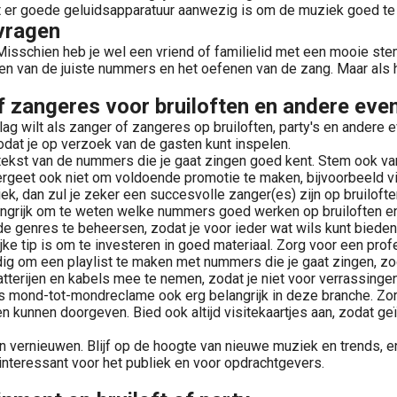
at er goede geluidsapparatuur aanwezig is om de muziek goed te 
 vragen
 Misschien heb je wel een vriend of familielid met een mooie ste
ken van de juiste nummers en het oefenen van de zang. Maar als 
of zangeres voor bruiloften en andere ev
lag wilt als zanger of zangeres op bruiloften, party's en andere
odat je op verzoek van de gasten kunt inspelen.
e tekst van de nummers die je gaat zingen goed kent. Stem ook v
ergeet ook niet om voldoende promotie te maken, bijvoorbeeld via
ek, dan zul je zeker een succesvolle zanger(es) zijn op bruilofte
langrijk om te weten welke nummers goed werken op bruiloften e
de genres te beheersen, zodat je voor ieder wat wils kunt biede
rijke tip is om te investeren in goed materiaal. Zorg voor een pr
dig om een playlist te maken met nummers die je gaat zingen, zod
terijen en kabels mee te nemen, zodat je niet voor verrassingen
is mond-tot-mondreclame ook erg belangrijk in deze branche. Zorg 
n kunnen doorgeven. Bied ook altijd visitekaartjes aan, zodat g
en en vernieuwen. Blijf op de hoogte van nieuwe muziek en trends,
e interessant voor het publiek en voor opdrachtgevers.