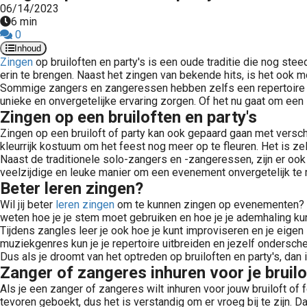
06/14/2023
6 min
0
Inhoud
Zingen
op bruiloften en party's is een oude traditie die nog st
erin te brengen. Naast het zingen van bekende hits, is het ook
Sommige zangers en zangeressen hebben zelfs een repertoire va
unieke en onvergetelijke ervaring zorgen. Of het nu gaat om een 
Zingen op een bruiloften en party's
Zingen op een bruiloft of party kan ook gepaard gaan met verschi
kleurrijk kostuum om het feest nog meer op te fleuren. Het is 
Naast de traditionele solo-zangers en -zangeressen, zijn er ook
veelzijdige en leuke manier om een evenement onvergetelijk te
Beter leren zingen?
Wil jij beter
leren zingen
om te kunnen zingen op evenementen?
weten hoe je je stem moet gebruiken en hoe je je ademhaling ku
Tijdens zangles leer je ook hoe je kunt improviseren en je eigen
muziekgenres kun je je repertoire uitbreiden en jezelf onderschei
Dus als je droomt van het optreden op bruiloften en party's, da
Zanger of zangeres inhuren voor je bruilo
Als je een zanger of zangeres wilt inhuren voor jouw bruiloft o
tevoren geboekt, dus het is verstandig om er vroeg bij te zijn. 