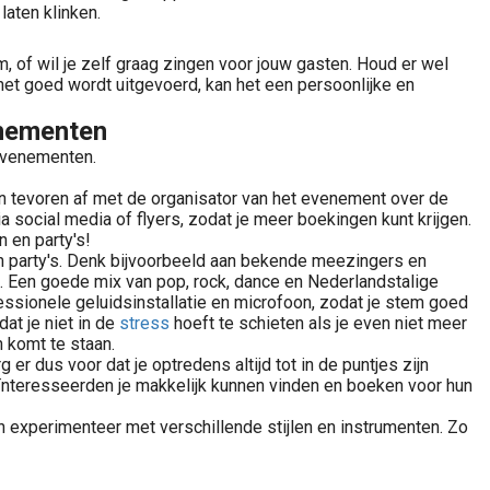
laten klinken.
m, of wil je zelf graag zingen voor jouw gasten. Houd er wel
het goed wordt uitgevoerd, kan het een persoonlijke en
enementen
 evenementen.
an tevoren af met de organisator van het evenement over de
 social media of flyers, zodat je meer boekingen kunt krijgen.
n en party's!
n party's. Denk bijvoorbeeld aan bekende meezingers en
n. Een goede mix van pop, rock, dance en Nederlandstalige
ofessionele geluidsinstallatie en microfoon, zodat je stem goed
at je niet in de
stress
hoeft te schieten als je even niet meer
 komt te staan.
er dus voor dat je optredens altijd tot in de puntjes zijn
eïnteresseerden je makkelijk kunnen vinden en boeken voor hun
 en experimenteer met verschillende stijlen en instrumenten. Zo