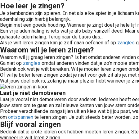
Hoe leer je zingen?
Je stembanden zijn spieren. En net als elke spier in je lichaam 
ademhaling zijn hierbij belangrijk.
Begin met een goede houding. Wanneer je zingt doet je hele lijf
Een vrije ademhaling is iets wat je als baby vanzelf deed. Maar
gehaaste ademhaling. Terug naar de basis dus…
Als je wilt leren zingen kan je zelf gaan oefenen of op
zangles
ga
Waarom wil je leren zingen?
Waarom wil jij graag leren zingen? Is het omdat anderen vinden 
Ga niet op
zangles
omdat anderen vinden dat je zo’n mooie stem 
Bedenk ook wat je wilt bereiken. Wil je mooier leren zingen omda
Of wil je beter leren zingen zodat je niet voor gek zit als je, m
Wat jouw doel ook is, zolang je maar plezier hebt wanneer je zin
Laat je niet demotiveren
Laat je vooral niet demotiveren door anderen. Iedereen heeft ee
jouw stem om te gaan en zal nieuwe kanten van jouw stem ontd
Probeer verschillende zangstijlen uit en kies wat bij jou past, wa
om
ontspannen
te leren zingen. Je zult steeds beter worden, zol
Blijf vooral zingen
Bedenk dat je grote idolen ook hebben moeten leren zingen. Ste
wanneer je wilt leren zingen.