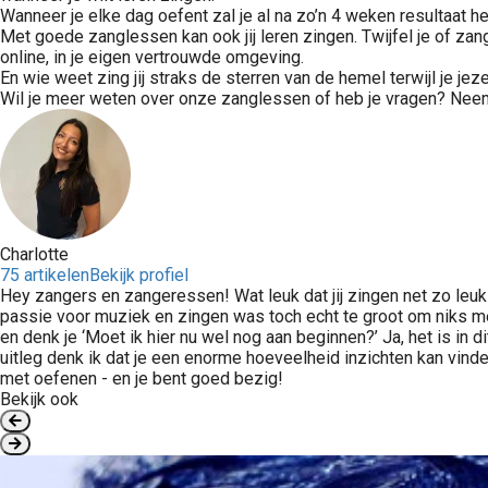
Wanneer je elke dag oefent zal je al na zo’n 4 weken resultaat
Met goede zanglessen kan ook jij leren zingen. Twijfel je of zan
online, in je eigen vertrouwde omgeving.
En wie weet zing jij straks de sterren van de hemel terwijl je je
Wil je meer weten over onze zanglessen of heb je vragen? Neem
Charlotte
75 artikelen
Bekijk profiel
Hey zangers en zangeressen! Wat leuk dat jij zingen net zo leuk v
passie voor muziek en zingen was toch echt te groot om niks mee
en denk je ‘Moet ik hier nu wel nog aan beginnen?’ Ja, het is in 
uitleg denk ik dat je een enorme hoeveelheid inzichten kan vinde
met oefenen - en je bent goed bezig!
Bekijk ook