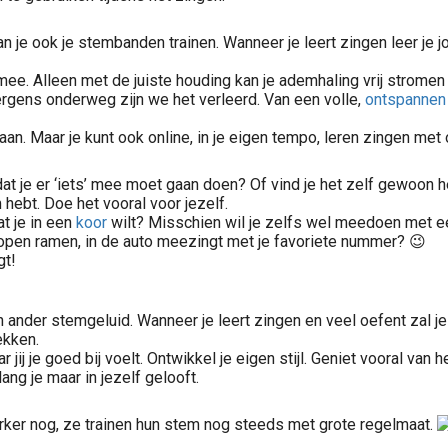
kan je ook je stembanden trainen. Wanneer je leert zingen leer j
 mee. Alleen met de juiste houding kan je ademhaling vrij strome
 ergens onderweg zijn we het verleerd. Van een volle,
ontspannen
an. Maar je kunt ook online, in je eigen tempo, leren zingen met
dat je er ‘iets’ mee moet gaan doen? Of vind je het zelf gewoon 
hebt. Doe het vooral voor jezelf.
t je in een
koor
wilt? Misschien wil je zelfs wel meedoen met ee
et open ramen, in de auto meezingt met je favoriete nummer? 😉
gt!
n ander stemgeluid. Wanneer je leert zingen en veel oefent zal 
ekken.
ar jij je goed bij voelt. Ontwikkel je eigen stijl. Geniet vooral v
ang je maar in jezelf gelooft.
rker nog, ze trainen hun stem nog steeds met grote regelmaat.