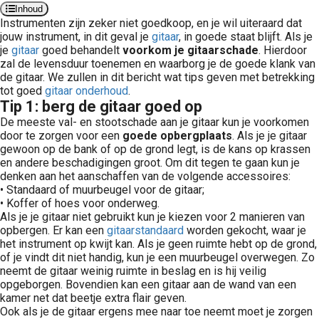
Inhoud
Instrumenten
zijn zeker niet goedkoop, en je wil uiteraard dat
jouw instrument, in dit geval je
gitaar
, in goede staat blijft. Als je
je
gitaar
goed behandelt
voorkom je gitaarschade
. Hierdoor
zal de levensduur toenemen en waarborg je de goede klank van
de gitaar. We zullen in dit bericht wat tips geven met betrekking
tot goed
gitaar onderhoud
.
Tip 1: berg de gitaar goed op
De meeste val- en stootschade aan je gitaar kun je voorkomen
door te zorgen voor een
goede opbergplaats
. Als je je gitaar
gewoon op de bank of op de grond legt, is de kans op krassen
en andere beschadigingen groot. Om dit tegen te gaan kun je
denken aan het aanschaffen van de volgende accessoires:
• Standaard of muurbeugel voor de gitaar;
• Koffer of hoes voor onderweg.
Als je je gitaar niet gebruikt kun je kiezen voor 2 manieren van
opbergen. Er kan een
gitaarstandaard
worden gekocht, waar je
het instrument op kwijt kan. Als je geen ruimte hebt op de grond,
of je vindt dit niet handig, kun je een muurbeugel overwegen. Zo
neemt de gitaar weinig ruimte in beslag en is hij veilig
opgeborgen. Bovendien kan een gitaar aan de wand van een
kamer net dat beetje extra flair geven.
Ook als je de gitaar ergens mee naar toe neemt moet je zorgen