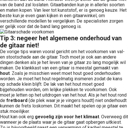
van de band zal loslaten. Gitaarbanden kun je in allerlei soorten
en maten kopen. Van leer tot kunststof, er is genoeg keuze. Het
beste kun je even gaan kijken in een gitaarwinkel, om
verschillende modellen te vergelijken. De specialisten zorgen
er gelijk voor dat de band lang genoeg is.
Tip 3: negeer het algemene onderhoud van
de gitaar niet!
De vorige tips waren vooral gericht om het voorkomen van val-
en stootschade aan de gitaar. Toch moet je ook aan andere
dingen denken als je het leven van je gitaar zo lang mogelijk wil
maken. De klankkast van een gitaar is meestal gemaakt van
hout
. Zoals je misschien weet moet hout goed onderhouden
worden. Je moet het hout regelmatig insmeren zodat de kans
op schade klein blijft. De lak van het hout moet goed
bijgehouden worden, om lelijke plekken te voorkomen. Ook
moet je letten op het uitdrogen van het hout. Als je het hout rond
de
fretboard
(de plek waar je je vingers houdt) niet onderhoudt
kunnen de frets loskomen. Dit maakt het spelen op je gitaar een
stuk moeilijker.
Hout kan ook erg
gevoelig zijn voor het klimaat
. Overweeg dit
wanneer je de plaats waar je de gitaar gaat opbergen uitkiest.
Zo is bijvoorbeeld naast een verwarming of kachel meestal te