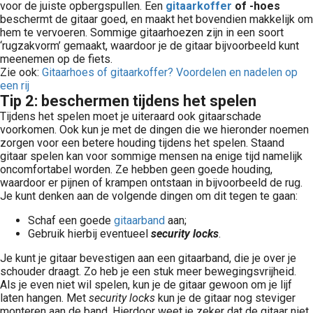
voor de juiste opbergspullen. Een
gitaarkoffer
of -hoes
beschermt de gitaar goed, en maakt het bovendien makkelijk om
hem te vervoeren. Sommige gitaarhoezen zijn in een soort
‘rugzakvorm’ gemaakt, waardoor je de gitaar bijvoorbeeld kunt
meenemen op de fiets.
Zie ook:
Gitaarhoes of gitaarkoffer? Voordelen en nadelen op
een rij
Tip 2: beschermen tijdens het spelen
Tijdens het spelen moet je uiteraard ook gitaarschade
voorkomen. Ook kun je met de dingen die we hieronder noemen
zorgen voor een betere houding tijdens het spelen. Staand
gitaar spelen kan voor sommige mensen na enige tijd namelijk
oncomfortabel worden. Ze hebben geen goede houding,
waardoor er pijnen of krampen ontstaan in bijvoorbeeld de rug.
Je kunt denken aan de volgende dingen om dit tegen te gaan:
Schaf een goede
gitaarband
aan;
Gebruik hierbij eventueel
security locks
.
Je kunt je gitaar bevestigen aan een gitaarband, die je over je
schouder draagt. Zo heb je een stuk meer bewegingsvrijheid.
Als je even niet wil spelen, kun je de gitaar gewoon om je lijf
laten hangen. Met
security locks
kun je de gitaar nog steviger
monteren aan de band. Hierdoor weet je zeker dat de gitaar niet