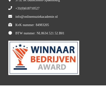
3752 JK
Bunschoten-Spakenburg
+31(0)618710527
info@onlinemuziekacademie.nl
KvK nummer: 84983205
BTW nummer: NL8634.521.52.B01