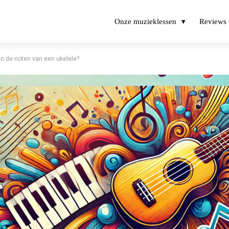
Onze muzieklessen
Reviews
jn de noten van een ukelele?