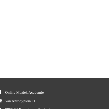
Online Muziek Academie
Van Anrooyplein 11