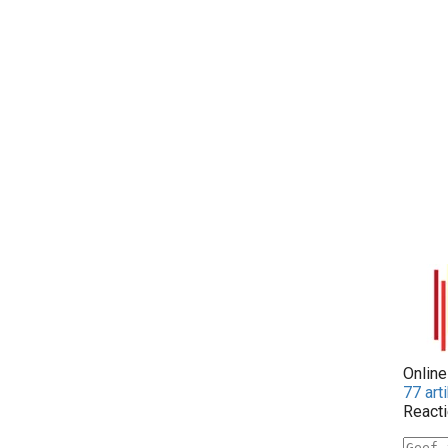
Onlin
77 art
React