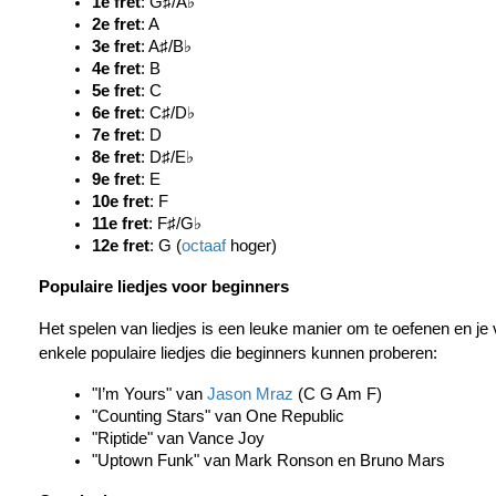
1e fret
: G♯/A♭
2e fret
: A
3e fret
: A♯/B♭
4e fret
: B
5e fret
: C
6e fret
: C♯/D♭
7e fret
: D
8e fret
: D♯/E♭
9e fret
: E
10e fret
: F
11e fret
: F♯/G♭
12e fret
: G (
octaaf
 hoger)
Populaire liedjes voor beginners
Het spelen van liedjes is een leuke manier om te oefenen en je v
enkele populaire liedjes die beginners kunnen proberen:
"I’m Yours" van 
Jason Mraz
 (C G Am F)
"Counting Stars" van One Republic
"Riptide" van Vance Joy
"Uptown Funk" van Mark Ronson en Bruno Mars