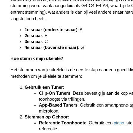
stemming wordt vaak aangeduid als G4-C4-E4-A4, waarbij de G-
entrant stemming), wat anders is dan bij veel andere snaarinst
laagste toon heeft.
1e snaar (onderste snaar)
: A
2e snaar
: E
3e snaar
: C
4e snaar (bovenste snaar)
: G
Hoe stem ik mijn ukelele?
Het stemmen van je ukelele is de eerste stap naar een goed klin
methoden om je ukelele te stemmen:
Gebruik een Tuner
:
Clip-On Tuners
: Deze bevestig je aan de kop va
toonhoogte via trillingen.
App-Based Tuners
: Gebruik een smartphone-app
microfoon.
Stemmen op Gehoor
:
Referentie Toonhoogte
: Gebruik een 
piano
, st
referentie.