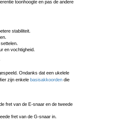
erentie toonhoogte en pas de andere 
ere stabiliteit.
len.
settelen.
r en vochtigheid.
?
 gespeeld. Ondanks dat een ukelele 
ier zijn enkele 
basisakkoorden
 die 
de fret van de E-snaar en de tweede 
eede fret van de G-snaar in.