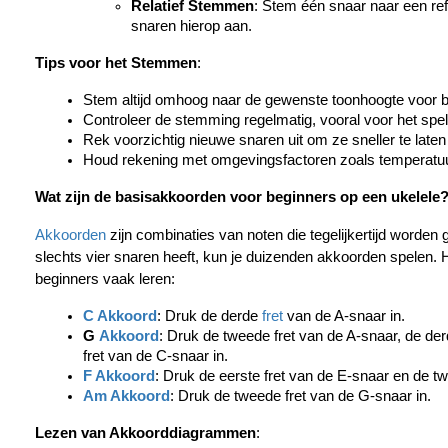
Relatief Stemmen
: Stem één snaar naar een ref
snaren hierop aan.
Tips voor het Stemmen
:
Stem altijd omhoog naar de gewenste toonhoogte voor bet
Controleer de stemming regelmatig, vooral voor het spe
Rek voorzichtig nieuwe snaren uit om ze sneller te laten 
Houd rekening met omgevingsfactoren zoals temperatuu
Wat zijn de basisakkoorden voor beginners op een ukelele
Akkoorden
 zijn combinaties van noten die tegelijkertijd worden
slechts vier snaren heeft, kun je duizenden akkoorden spelen. H
beginners vaak leren:
C Akkoord
: Druk de derde 
fret
 van de A-snaar in.
G 
Akkoord
: Druk de tweede fret van de A-snaar, de der
fret van de C-snaar in.
F Akkoord
: Druk de eerste fret van de E-snaar en de tw
Am Akkoord
: Druk de tweede fret van de G-snaar in.
Lezen van Akkoorddiagrammen
: