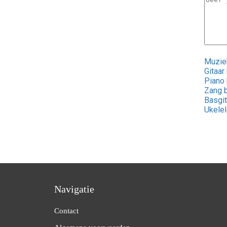
Muziek
Gitaar
Piano 
Zang b
Basgit
Ukelel
Navigatie
Contact