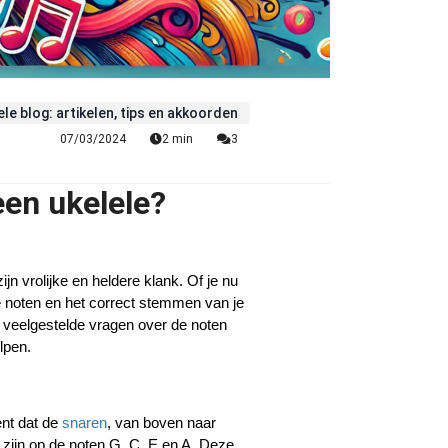
ele blog: artikelen, tips en akkoorden
07/03/2024
2 min
3
een ukelele?
jn vrolijke en heldere klank. Of je nu 
e noten en het correct stemmen van je 
 veelgestelde vragen over de noten 
lpen.
nt dat de 
snaren
, van boven naar 
zijn op de noten G, C, E en A. Deze 