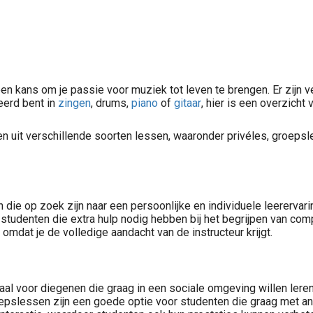
een kans om je passie voor muziek tot leven te brengen. Er zijn 
seerd bent in
zingen
, drums,
piano
of
gitaar
, hier is een overzich
en uit verschillende soorten lessen, waaronder privéles, groepsl
ie op zoek zijn naar een persoonlijke en individuele leerervaring
 studenten die extra hulp nodig hebben bij het begrijpen van co
omdat je de volledige aandacht van de instructeur krijgt.
aal voor diegenen die graag in een sociale omgeving willen ler
oepslessen zijn een goede optie voor studenten die graag met a