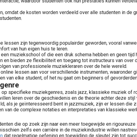
nteractie, waardoor studenten ook hun prestaties kunnen verbe
, omdat de kosten worden verdeeld over alle studenten in de gr
studenten.
ine lessen zijn tegenwoordig populairder geworden, vooral van
ort van hun eigen huis te leren.
 een muziekschool of die een druk schema hebben en geen tijd h
en bieden ze flexibiliteit en toegang tot instructeurs van over 
volgen van professionele muziekleraren over de hele wereld.
online lessen aan voor verschillende instrumenten, waaronder gi
en van elke student, of het nu gaat om beginners of gevorderden
kgenre
p specifieke muziekgenres, zoals jazz, klassieke muziek of roc
llen leren over de geschiedenis en de theorie achter deze stijl
d, als je geïnteresseerd bent in jazzmuziek, zijn er lessen die z
jpen van de complexe notaties en interpretaties van klassieke wer
enten die op zoek zijn naar een meer toegewijde en rigoureuze 
sschien zelfs een carrière in de muziekindustrie willen nastrev
en
dat regelmatige oefening en toewijding de sleutel zijn tot succ