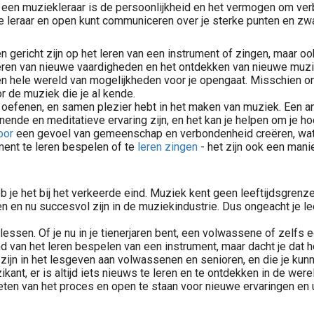
n een muziekleraar is de persoonlijkheid en het vermogen om v
ij je leraar en open kunt communiceren over je sterke punten en z
en gericht zijn op het leren van een instrument of zingen, maar o
ren van nieuwe vaardigheden en het ontdekken van nieuwe muziek 
n hele wereld van mogelijkheden voor je opengaat. Misschien ontd
r de muziek die je al kende.
het oefenen, en samen plezier hebt in het maken van muziek. Een
nde en meditatieve ervaring zijn, en het kan je helpen om je h
oor
een gevoel van gemeenschap en verbondenheid creëren, wat op
ment te leren bespelen of te
leren zingen
- het zijn ook een mani
 je het bij het verkeerde eind. Muziek kent geen leeftijdsgrenzen
n en nu succesvol zijn in de muziekindustrie. Dus ongeacht je leeft
ssen. Of je nu in je tienerjaren bent, een volwassene of zelfs ee
 van het leren bespelen van een instrument, maar dacht je dat h
rd zijn in het lesgeven aan volwassenen en senioren, en die je 
nt, er is altijd iets nieuws te leren en te ontdekken in de were
ieten van het proces en open te staan voor nieuwe ervaringen en 