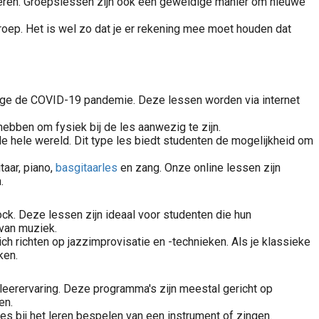
teren. Groepslessen zijn ook een geweldige manier om nieuwe
oep. Het is wel zo dat je er rekening mee moet houden dat
wege de COVID-19 pandemie. Deze lessen worden via internet
ebben om fysiek bij de les aanwezig te zijn.
de hele wereld. Dit type les biedt studenten de mogelijkheid om
taar, piano,
basgitaarles
en zang. Onze online lessen zijn
.
k. Deze lessen zijn ideaal voor studenten die hun
 van muziek.
ich richten op jazzimprovisatie en -technieken. Als je klassieke
ken.
leerervaring. Deze programma's zijn meestal gericht op
en.
es bij het leren bespelen van een instrument of zingen.