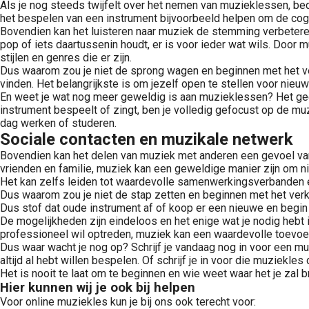
Als je nog steeds twijfelt over het nemen van muzieklessen, be
het bespelen van een instrument bijvoorbeeld helpen om de cogn
Bovendien kan het luisteren naar muziek de stemming verbeteren e
pop of iets daartussenin houdt, er is voor ieder wat wils. Door 
stijlen en genres die er zijn.
Dus waarom zou je niet de sprong wagen en beginnen met het v
vinden. Het belangrijkste is om jezelf open te stellen voor nieu
En weet je wat nog meer geweldig is aan muzieklessen? Het gee
instrument bespeelt of zingt, ben je volledig gefocust op de mu
dag werken of studeren.
Sociale contacten en muzikale netwerk
Bovendien kan het delen van muziek met anderen een gevoel van 
vrienden en familie, muziek kan een geweldige manier zijn om
Het kan zelfs leiden tot waardevolle samenwerkingsverbanden 
Dus waarom zou je niet de stap zetten en beginnen met het verke
Dus stof dat oude instrument af of koop er een nieuwe en begin
De mogelijkheden zijn eindeloos en het enige wat je nodig hebt 
professioneel wil optreden, muziek kan een waardevolle toevoegi
Dus waar wacht je nog op? Schrijf je vandaag nog in voor een m
altijd al hebt willen bespelen. Of schrijf je in voor die muziekles d
Het is nooit te laat om te beginnen en wie weet waar het je zal b
Hier kunnen wij je ook bij helpen
Voor online muziekles kun je bij ons ook terecht voor: