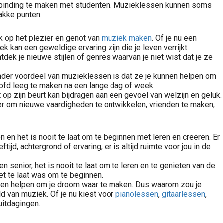
erbinding te maken met studenten. Muzieklessen kunnen soms
wakke punten.
ok op het plezier en genot van
muziek maken
. Of je nu een
kan een geweldige ervaring zijn die je leven verrijkt.
ek je nieuwe stijlen of genres waarvan je niet wist dat je ze
 ander voordeel van muzieklessen is dat ze je kunnen helpen om
oofd leeg te maken na een lange dag of week.
 zijn beurt kan bijdragen aan een gevoel van welzijn en geluk.
er om nieuwe vaardigheden te ontwikkelen, vrienden te maken,
 en het is nooit te laat om te beginnen met leren en creëren. Er
ijd, achtergrond of ervaring, er is altijd ruimte voor jou in de
n senior, het is nooit te laat om te leren en te genieten van de
et te laat was om te beginnen.
kunnen helpen om je droom waar te maken. Dus waarom zou je
ld van muziek. Of je nu kiest voor
pianolessen
,
gitaarlessen
,
uitdagingen.