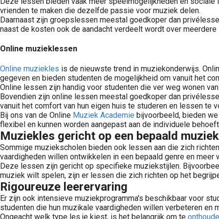
Deze lessen bieden vaak meer speelmogelijkheden en sociale i
vrienden te maken die dezelfde passie voor muziek delen.
Daarnaast zijn groepslessen meestal goedkoper dan privélessen
naast de kosten ook de aandacht verdeelt wordt over meerdere 
Online muzieklessen
Online muziekles
is de nieuwste trend in muziekonderwijs. Onl
gegeven en bieden studenten de mogelijkheid om vanuit het comf
Online lessen zijn handig voor studenten die ver weg wonen van
Bovendien zijn online lessen meestal goedkoper dan privélessen 
vanuit het comfort van hun eigen huis te studeren en lessen te 
Bij ons van de Online
Muziek Academie
bijvoorbeeld, bieden we 
flexibel en kunnen worden aangepast aan de individuele behoeft
Muziekles gericht op een bepaald muzie
Sommige muziekscholen bieden ook lessen aan die zich richten o
vaardigheden willen ontwikkelen in een bepaald genre en meer wi
Deze lessen zijn gericht op specifieke muziekstijlen. Bijvoorbeel
muziek wilt spelen, zijn er lessen die zich richten op het begri
Rigoureuze leerervaring
Er zijn ook intensieve muziekprogramma's beschikbaar voor stud
studenten die hun muzikale vaardigheden willen verbeteren en mi
Ongeacht welk type les je kiest, is het belangrijk om te
onthoud