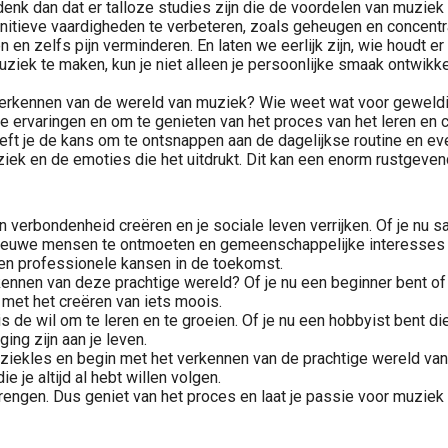
denk dan dat er talloze studies zijn die de voordelen van muzi
itieve vaardigheden te verbeteren, zoals geheugen en concentra
n zelfs pijn verminderen. En laten we eerlijk zijn, wie houdt er 
muziek te maken, kun je niet alleen je persoonlijke smaak ontwikk
erkennen van de wereld van muziek? Wie weet wat voor geweldig
we ervaringen en om te genieten van het proces van het leren en 
ft je de kans om te ontsnappen aan de dagelijkse routine en ev
ziek en de emoties die het uitdrukt. Dit kan een enorm rustgeve
verbondenheid creëren en je sociale leven verrijken. Of je nu 
 nieuwe mensen te ontmoeten en gemeenschappelijke interesses 
en professionele kansen in de toekomst.
nnen van deze prachtige wereld? Of je nu een beginner bent of ee
 met het creëren van iets moois.
is de wil om te leren en te groeien. Of je nu een hobbyist bent 
ng zijn aan je leven.
uziekles en begin met het verkennen van de prachtige wereld van
ie je altijd al hebt willen volgen.
rengen. Dus geniet van het proces en laat je passie voor muziek s