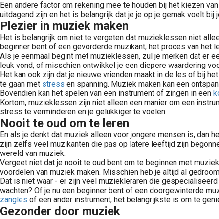
Een andere factor om rekening mee te houden bij het kiezen va
uitdagend zijn en het is belangrijk dat je je op je gemak voelt b
Plezier in muziek maken
Het is belangrijk om niet te vergeten dat muzieklessen niet alle
beginner bent of een gevorderde muzikant, het proces van het le
Als je eenmaal begint met muzieklessen, zul je merken dat er ee
leuk vond, of misschien ontwikkel je een diepere waardering voo
Het kan ook zijn dat je nieuwe vrienden maakt in de les of bij 
te gaan met
stress
en spanning. Muziek maken kan een ontspanne
Bovendien kan het spelen van een instrument of zingen in een
k
Kortom, muzieklessen zijn niet alleen een manier om een instru
stress te verminderen en je gelukkiger te voelen.
Nooit te oud om te leren
En als je denkt dat muziek alleen voor jongere mensen is, dan heb
zijn zelfs veel muzikanten die pas op latere leeftijd zijn begonne
wereld van muziek.
Vergeet niet dat je nooit te oud bent om te beginnen met muziekle
voordelen van muziek maken. Misschien heb je altijd al gedroomd
Dat is niet waar - er zijn veel muziekleraren die gespecialisee
wachten? Of je nu een beginner bent of een doorgewinterde muzika
zangles
of een ander instrument, het belangrijkste is om te gen
Gezonder door muziek