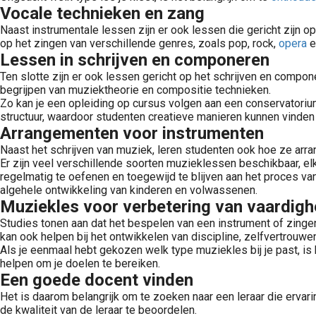
Vocale technieken en zang
Naast instrumentale lessen zijn er ook lessen die gericht zijn 
op het zingen van verschillende genres, zoals pop, rock,
opera
e
Lessen in schrijven en componeren
Ten slotte zijn er ook lessen gericht op het schrijven en compo
begrijpen van muziektheorie en compositie technieken.
Zo kan je een opleiding op cursus volgen aan een conservatoriu
structuur, waardoor studenten creatieve manieren kunnen vinden
Arrangementen voor instrumenten
Naast het schrijven van muziek, leren studenten ook hoe ze a
Er zijn veel verschillende soorten muzieklessen beschikbaar, elk
regelmatig te oefenen en toegewijd te blijven aan het proces v
algehele ontwikkeling van kinderen en volwassenen.
Muziekles voor verbetering van vaardig
Studies tonen aan dat het bespelen van een instrument of zinge
kan ook helpen bij het ontwikkelen van discipline, zelfvertrouwen 
Als je eenmaal hebt gekozen welk type muziekles bij je past, is 
helpen om je doelen te bereiken.
Een goede docent vinden
Het is daarom belangrijk om te zoeken naar een leraar die ervar
de kwaliteit van de leraar te beoordelen.