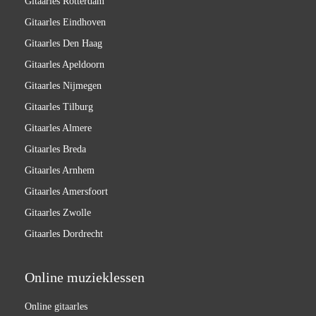
Gitaarles Rotterdam
Gitaarles Eindhoven
Gitaarles Den Haag
Gitaarles Apeldoorn
Gitaarles Nijmegen
Gitaarles Tilburg
Gitaarles Almere
Gitaarles Breda
Gitaarles Arnhem
Gitaarles Amersfoort
Gitaarles Zwolle
Gitaarles Dordrecht
Online muzieklessen
Online gitaarles