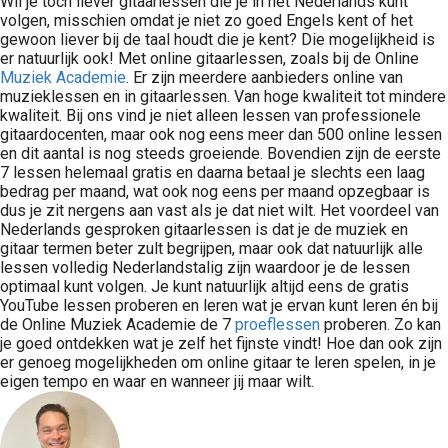
Wil je toch liever gitaarlessen die je in het Nederlands kunt
volgen, misschien omdat je niet zo goed Engels kent of het
gewoon liever bij de taal houdt die je kent? Die mogelijkheid is
er natuurlijk ook! Met online gitaarlessen, zoals bij de Online
Muziek Academie
. Er zijn meerdere aanbieders online van
muzieklessen en in gitaarlessen. Van hoge kwaliteit tot mindere
kwaliteit. Bij ons vind je niet alleen lessen van professionele
gitaardocenten, maar ook nog eens meer dan 500 online lessen
en dit aantal is nog steeds groeiende. Bovendien zijn de eerste
7 lessen helemaal gratis en daarna betaal je slechts een laag
bedrag per maand, wat ook nog eens per maand opzegbaar is
dus je zit nergens aan vast als je dat niet wilt. Het voordeel van
Nederlands gesproken gitaarlessen is dat je de muziek en
gitaar termen beter zult begrijpen, maar ook dat natuurlijk alle
lessen volledig Nederlandstalig zijn waardoor je de lessen
optimaal kunt volgen. Je kunt natuurlijk altijd eens de gratis
YouTube lessen proberen en leren wat je ervan kunt leren én bij
de Online Muziek Academie de 7
proeflessen
proberen. Zo kan
je goed ontdekken wat je zelf het fijnste vindt! Hoe dan ook zijn
er genoeg mogelijkheden om online gitaar te leren spelen, in je
eigen tempo en waar en wanneer jij maar wilt.