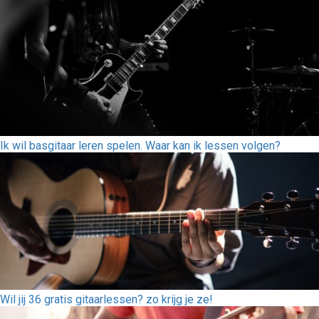
Ik wil basgitaar leren spelen. Waar kan ik lessen volgen?
Wil jij 36 gratis gitaarlessen? zo krijg je ze!