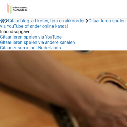
Gitaar blog: artikelen, tips en akkoorden
Gitaar leren spelen
via YouTube of ander online kanaal
Inhoudsopgave
Gitaar leren spelen via YouTube
Gitaar leren spelen via andere kanalen
Gitaarlessen in het Nederlands