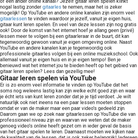
of een ander online kanaal? Jezelf gitaar leren spelen klinkt
nogal lastig zonder
gitaarles
te nemen, maar het is zeker
mogelijk! Op YouTube en andere online kanalen zijn enorm veel
gitaarlessen
te vinden waardoor je jezelf, vanuit je eigen huis,
gitaar kunt leren spelen. En veel van deze lessen zijn nog gratis
ook! Door de komst van het internet hoef je allang geen (privé)
lessen meer te volgen bij een gitaarleraar in de buurt, dit kan
tegenwoordig gewoon vanuit je eigen omgeving online. Naast
YouTube en andere kanalen kan je tegenwoordig ook
professionele gitaarles volgen bij een online muziekschool. Ook
allemaal vanuit je eigen huis en in je eigen tempo! Ben je
benieuwd wat het internet jou te bieden heeft op het gebied van
gitaar leren spelen? Lees dan gezellig mee!
Gitaar leren spelen via YouTube
Er is zo enorm veel informatie te vinden op YouTube dat het
soms nog weleens lastig kan zijn welke echt goed zijn en waar
je écht iets van kunt leren zonder dat je je tijd verdoet. Je wilt
natuurlijk ook niet ineens na een paar lessen moeten stoppen
omdat er van de maker maar een paar video's gedeeld zijn.
Daarom gaan we op zoek naar gitaarlessen op YouTube die van
professioneel niveau zijn en waarvan we weten dat de maker
genoeg video's online heeft gezet om in ieder geval de basis
van het gitaar spelen te leren. Daarnaast moeten we kijken naar
de kwaliteit van de lessen, dat is ook zeker belangrijk! Iedereen