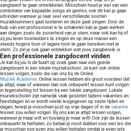
zangtalent te gaan ontwikkelen. Misschien houd je wel van een
combinatie van bepaalde songs en genres, ook dit kan je gaan
uitvinden wanneer je naar veel verschillende soorten
muzieknummers gaat luisteren en deze gaat zingen. Door de
hulp van een professional in te schakelen kan je gaan werken
aan dingen zoals de zuiverheid van je stem, maar ook kan hij of
zij jou leren toonladders te zingen en op deze manier een
steeds hogere toon of lagere toon te gaan bereiken met je
stem. Zo zal je ook gaan ontdekken wat jouw zangbereik is.
Een professionele zangdocent vinden
Je kan bij jou in de buurt op zoek gaan naar een goede
zangdocent in een lokale muziekschool. Je kunt ook online
lessen volgen, zoals die van ons bij de Online
Muziek Academie
. Online lessen hebben als groot voordeel dat
je altijd, waar of wanneer dan ook onbeperkt lessen kunt volgen
in tegenstelling tot lessen bij een lokale zangdocent. Lokale
muziekscholen zijn namelijk vaak gesloten tijdens vakanties en
feestdagen en er wordt veelal lesgegeven op vaste tijden en
dagen, terwijl je misschien juist op vrije dagen of in de
vakantie
lessen zou willen volgen. Bij ons kan je altijd lessen volgen,
wanneer je maar wilt en hoelang je maar wilt! Ook zijn de lessen
onbeperkt te herhalen, zo betaal je nooit dubbel voor een les die
je misschien nog even zou willen herhalen omdat je even iets