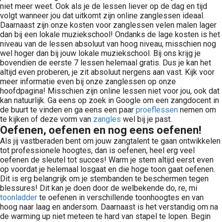
niet meer weet. Ook als je de lessen liever op de dag en tijd
volgt wanneer jou dat uitkomt zijn online zanglessen ideaal.
Daarnaast zijn onze kosten voor zanglessen velen malen lager
dan bij een lokale muziekschool! Ondanks de lage kosten is het
niveau van de lessen absoluut van hoog niveau, misschien nog
wel hoger dan bij jouw lokale muziekschool. Bij ons krijg je
bovendien de eerste 7 lessen helemaal gratis. Dus je kan het
altijd even proberen, je zit absoluut nergens aan vast. Kijk voor
meer informatie even bij onze zanglessen op onze
hoofdpagina! Misschien zijn online lessen niet voor jou, ook dat
kan natuurlijk. Ga eens op zoek in Google om een zangdocent in
de buurt te vinden en ga eens een paar
proeflessen
nemen om
te kijken of deze vorm van
zangles
wel bij je past.
Oefenen, oefenen en nog eens oefenen!
Als jij vastberaden bent om jouw zangtalent te gaan ontwikkelen
tot professionele hoogtes, dan is oefenen, heel erg veel
oefenen de sleutel tot succes! Warm je stem altijd eerst even
op voordat je helemaal losgaat en die hoge toon gaat oefenen.
Dit is erg belangrijk om je stembanden te beschermen tegen
blessures! Dit kan je doen door de welbekende do, re, mi
toonladder
te oefenen in verschillende toonhoogtes en van
hoog naar laag en andersom. Daarnaast is het verstandig om na
de warming up niet meteen te hard van stapel te lopen. Begin