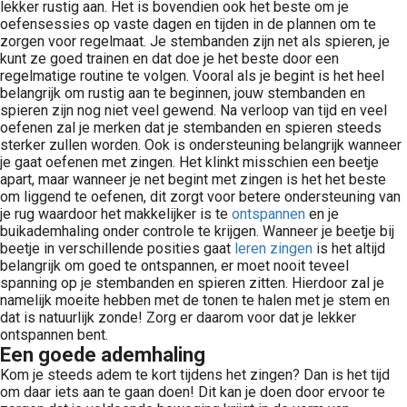
lekker rustig aan. Het is bovendien ook het beste om je
oefensessies op vaste dagen en tijden in de plannen om te
zorgen voor regelmaat. Je stembanden zijn net als spieren, je
kunt ze goed trainen en dat doe je het beste door een
regelmatige routine te volgen. Vooral als je begint is het heel
belangrijk om rustig aan te beginnen, jouw stembanden en
spieren zijn nog niet veel gewend. Na verloop van tijd en veel
oefenen zal je merken dat je stembanden en spieren steeds
sterker zullen worden. Ook is ondersteuning belangrijk wanneer
je gaat oefenen met zingen. Het klinkt misschien een beetje
apart, maar wanneer je net begint met zingen is het het beste
om liggend te oefenen, dit zorgt voor betere ondersteuning van
je rug waardoor het makkelijker is te
ontspannen
en je
buikademhaling onder controle te krijgen. Wanneer je beetje bij
beetje in verschillende posities gaat
leren zingen
is het altijd
belangrijk om goed te ontspannen, er moet nooit teveel
spanning op je stembanden en spieren zitten. Hierdoor zal je
namelijk moeite hebben met de tonen te halen met je stem en
dat is natuurlijk zonde! Zorg er daarom voor dat je lekker
ontspannen bent.
Een goede ademhaling
Kom je steeds adem te kort tijdens het zingen? Dan is het tijd
om daar iets aan te gaan doen! Dit kan je doen door ervoor te