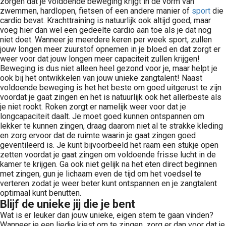
zorgen dat je voldoende beweging krijgt in de vorm van
zwemmen, hardlopen, fietsen of een andere manier of
sport
die
cardio bevat. Krachttraining is natuurlijk ook altijd goed, maar
voeg hier dan wel een gedeelte cardio aan toe als je dat nog
niet doet. Wanneer je meerdere keren per week sport, zullen
jouw longen meer zuurstof opnemen in je bloed en dat zorgt er
weer voor dat jouw longen meer capaciteit zullen krijgen!
Beweging is dus niet alleen heel gezond voor je, maar helpt je
ook bij het ontwikkelen van jouw unieke zangtalent! Naast
voldoende beweging is het het beste om goed uitgerust te zijn
voordat je gaat zingen en het is natuurlijk ook het allerbeste als
je niet rookt. Roken zorgt er namelijk weer voor dat je
longcapaciteit daalt. Je moet goed kunnen ontspannen om
lekker te kunnen zingen, draag daarom niet al te strakke kleding
en zorg ervoor dat de ruimte waarin je gaat zingen goed
geventileerd is. Je kunt bijvoorbeeld het raam een stukje open
zetten voordat je gaat zingen om voldoende frisse lucht in de
kamer te krijgen. Ga ook niet gelijk na het eten direct beginnen
met zingen, gun je lichaam even de tijd om het voedsel te
verteren zodat je weer beter kunt ontspannen en je zangtalent
optimaal kunt benutten.
Blijf de unieke jij die je bent
Wat is er leuker dan jouw unieke, eigen stem te gaan vinden?
Wanneer je een liedje kiest om te zingen, zorg er dan voor dat je