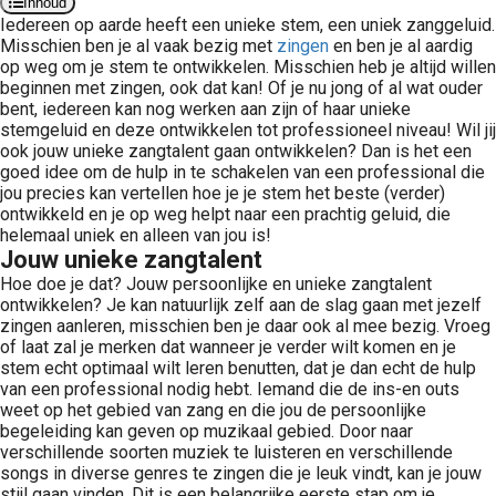
Inhoud
Iedereen op aarde heeft een unieke stem, een uniek zanggeluid.
Misschien ben je al vaak bezig met
zingen
en ben je al aardig
op weg om je stem te ontwikkelen. Misschien heb je altijd willen
beginnen met zingen, ook dat kan! Of je nu jong of al wat ouder
bent, iedereen kan nog werken aan zijn of haar unieke
stemgeluid en deze ontwikkelen tot professioneel niveau! Wil jij
ook jouw unieke zangtalent gaan ontwikkelen? Dan is het een
goed idee om de hulp in te schakelen van een professional die
jou precies kan vertellen hoe je je stem het beste (verder)
ontwikkeld en je op weg helpt naar een prachtig geluid, die
helemaal uniek en alleen van jou is!
Jouw unieke zangtalent
Hoe doe je dat? Jouw persoonlijke en unieke zangtalent
ontwikkelen? Je kan natuurlijk zelf aan de slag gaan met jezelf
zingen aanleren, misschien ben je daar ook al mee bezig. Vroeg
of laat zal je merken dat wanneer je verder wilt komen en je
stem echt optimaal wilt leren benutten, dat je dan echt de hulp
van een professional nodig hebt. Iemand die de ins-en outs
weet op het gebied van zang en die jou de persoonlijke
begeleiding kan geven op muzikaal gebied. Door naar
verschillende soorten muziek te luisteren en verschillende
songs in diverse genres te zingen die je leuk vindt, kan je jouw
stijl gaan vinden. Dit is een belangrijke eerste stap om je