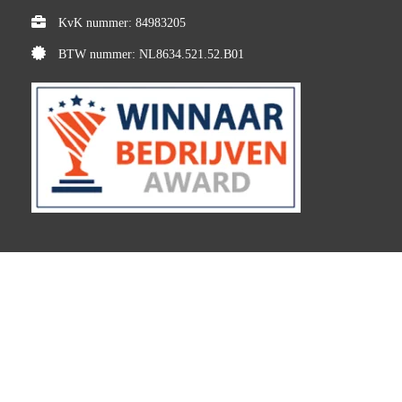
KvK nummer: 84983205
BTW nummer: NL8634.521.52.B01