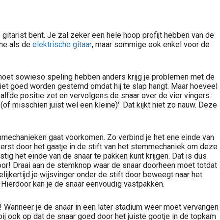
gitarist bent. Je zal zeker een hele hoop profijt hebben van de
che als de
elektrische gitaar
, maar sommige ook enkel voor de
 moet sowieso speling hebben anders krijg je problemen met de
niet goed worden gestemd omdat hij te slap hangt. Maar hoeveel
alfde positie zet en vervolgens de snaar over de vier vingers
(of misschien juist wel een kleine)'. Dat kijkt niet zo nauw. Deze
temmechanieken gaat voorkomen. Zo verbind je het ene einde van
eerst door het gaatje in de stift van het stemmechaniek om deze
astig het einde van de snaar te pakken kunt krijgen. Dat is dus
k voor! Draai aan de stemknop waar de snaar doorheen moet totdat
lijkertijd je wijsvinger onder de stift door beweegt naar het
Hierdoor kan je de snaar eenvoudig vastpakken.
! Wanneer je de snaar in een later stadium weer moet vervangen
bij ook op dat de snaar goed door het juiste gootje in de topkam