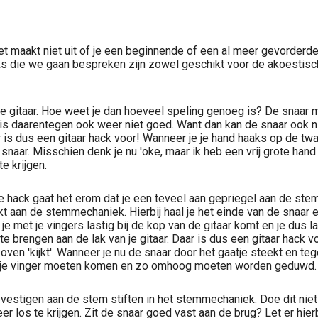
t maakt niet uit of je een beginnende of een al meer gevorderde 
ks die we gaan bespreken zijn zowel geschikt voor de akoestis
e gitaar. Hoe weet je dan hoeveel speling genoeg is? De snaar
 is daarentegen ook weer niet goed. Want dan kan de snaar ook 
 is dus een gitaar hack voor! Wanneer je je hand haaks op de twa
 snaar. Misschien denk je nu 'oke, maar ik heb een vrij grote hand 
e krijgen.
eze hack gaat het erom dat je een teveel aan gepriegel aan de s
kt aan de stemmechaniek. Hierbij haal je het einde van de snaar 
je met je vingers lastig bij de kop van de gitaar komt en je dus l
 te brengen aan de lak van je gitaar. Daar is dus een gitaar hac
ven 'kijkt'. Wanneer je nu de snaar door het gaatje steekt en tege
en je vinger moeten komen en zo omhoog moeten worden geduwd. 
estigen aan de stem stiften in het stemmechaniek. Doe dit niet
r los te krijgen. Zit de snaar goed vast aan de brug? Let er hier