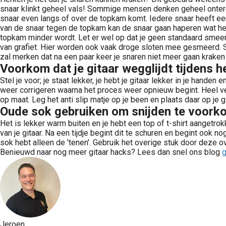
snaar klinkt geheel vals! Sommige mensen denken geheel onterec
snaar even langs of over de topkam komt. Iedere snaar heeft een 
van de snaar tegen de topkam kan de snaar gaan haperen wat het 
topkam minder wordt. Let er wel op dat je geen standaard smeero
van grafiet. Hier worden ook vaak droge sloten mee gesmeerd. S
zal merken dat na een paar keer je snaren niet meer gaan kraken
Voorkom dat je gitaar wegglijdt tijdens h
Stel je voor; je staat lekker, je hebt je gitaar lekker in je hand
weer corrigeren waarna het proces weer opnieuw begint. Heel ve
op maat. Leg het anti slip matje op je been en plaats daar op je 
Oude sok gebruiken om snijden te voor
Het is lekker warm buiten en je hebt een top of t-shirt aangetrokk
van je gitaar. Na een tijdje begint dit te schuren en begint ook n
sok hebt alleen de 'tenen'. Gebruik het overige stuk door deze ov
Benieuwd naar nog meer gitaar hacks? Lees dan snel ons blog
g
Jeroen