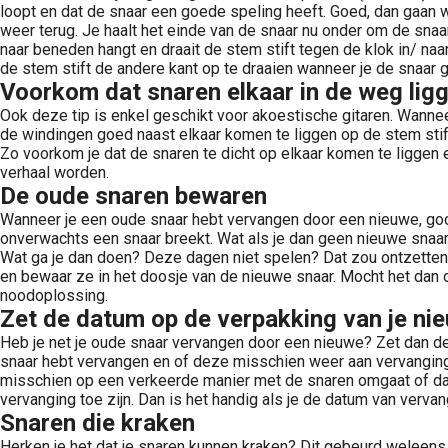
loopt en dat de snaar een goede speling heeft. Goed, dan gaan w
weer terug. Je haalt het einde van de snaar nu onder om de snaa
naar beneden hangt en draait de stem stift tegen de klok in/ na
de stem stift de andere kant op te draaien wanneer je de snaar 
Voorkom dat snaren elkaar in de weg lig
Ook deze tip is enkel geschikt voor akoestische gitaren. Wannee
de windingen goed naast elkaar komen te liggen op de stem stift
Zo voorkom je dat de snaren te dicht op elkaar komen te liggen e
verhaal worden.
De oude snaren bewaren
Wanneer je een oude snaar hebt vervangen door een nieuwe, gooi
onverwachts een snaar breekt. Wat als je dan geen nieuwe snaar 
Wat ga je dan doen? Deze dagen niet spelen? Dat zou ontzettend
en bewaar ze in het doosje van de nieuwe snaar. Mocht het dan oo
noodoplossing.
Zet de datum op de verpakking van je ni
Heb je net je oude snaar vervangen door een nieuwe? Zet dan de
snaar hebt vervangen en of deze misschien weer aan vervanging to
misschien op een verkeerde manier met de snaren omgaat of dat 
vervanging toe zijn. Dan is het handig als je de datum van verva
Snaren die kraken
Herken je het dat je snaren kunnen kraken? Dit gebeurd weleens 