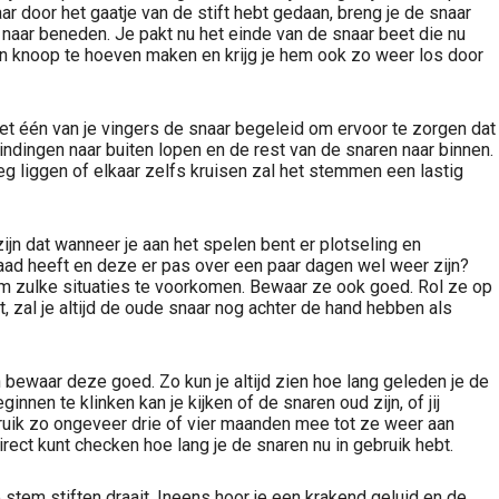
r door het gaatje van de stift hebt gedaan, breng je de snaar
 naar beneden. Je pakt nu het einde van de snaar beet die nu
een knoop te hoeven maken en krijg je hem ook zo weer los door
met één van je vingers de snaar begeleid om ervoor te zorgen dat
indingen naar buiten lopen en de rest van de snaren naar binnen.
eg liggen of elkaar zelfs kruisen zal het stemmen een lastig
n dat wanneer je aan het spelen bent er plotseling en
raad heeft en deze er pas over een paar dagen wel weer zijn?
om zulke situaties te voorkomen. Bewaar ze ook goed. Rol ze op
 zal je altijd de oude snaar nog achter de hand hebben als
bewaar deze goed. Zo kun je altijd zien hoe lang geleden je de
nen te klinken kan je kijken of de snaren oud zijn, of jij
ruik zo ongeveer drie of vier maanden mee tot ze weer aan
rect kunt checken hoe lang je de snaren nu in gebruik hebt.
tem stiften draait. Ineens hoor je een krakend geluid en de