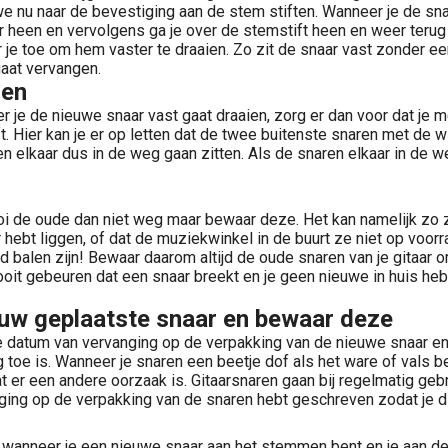
e nu naar de bevestiging aan de stem stiften. Wanneer je de snaa
r heen en vervolgens ga je over de stemstift heen en weer terug
ar je toe om hem vaster te draaien. Zo zit de snaar vast zonder 
gaat vervangen.
gen
r je de nieuwe snaar vast gaat draaien, zorg er dan voor dat je 
. Hier kan je er op letten dat de twee buitenste snaren met de w
n elkaar dus in de weg gaan zitten. Als de snaren elkaar in de w
 de oude dan niet weg maar bewaar deze. Het kan namelijk zo zij
hebt liggen, of dat de muziekwinkel in de buurt ze niet op voor
 balen zijn! Bewaar daarom altijd de oude snaren van je gitaar 
it gebeuren dat een snaar breekt en je geen nieuwe in huis hebt,
euw geplaatste snaar en bewaar deze
 datum van vervanging op de verpakking van de nieuwe snaar en 
e is. Wanneer je snaren een beetje dof als het ware of vals begin
er een andere oorzaak is. Gitaarsnaren gaan bij regelmatig geb
nging op de verpakking van de snaren hebt geschreven zodat je di
wanneer je een nieuwe snaar aan het stemmen bent en je aan de s