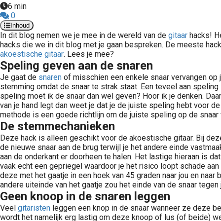
6 min
0
Inhoud
In dit blog nemen we je mee in de wereld van de
gitaar
hacks! He
hacks die we in dit blog met je gaan bespreken. De meeste hac
akoestische gitaar
. Lees je mee?
Speling geven aan de snaren
Je gaat de
snaren
of misschien een enkele snaar vervangen op j
stemming omdat de snaar te strak staat. Een teveel aan speling
speling moet ik de snaar dan wel geven? Hoor ik je denken. Daar
van je hand legt dan weet je dat je de juiste speling hebt voor de
methode is een goede richtlijn om de juiste speling op de snaar t
De stemmechanieken
Deze hack is alleen geschikt voor de akoestische gitaar. Bij d
de nieuwe snaar aan de brug terwijl je het andere einde vastmaa
aan de onderkant er doorheen te halen. Het lastige hieraan is dat 
vaak echt een gepriegel waardoor je het risico loopt schade aan
deze met het gaatje in een hoek van 45 graden naar jou en naar bo
andere uiteinde van het gaatje zou het einde van de snaar teg
Geen knoop in de snaren leggen
Veel
gitaristen
leggen een knop in de snaar wanneer ze deze bev
wordt het namelijk erg lastig om deze knoop of lus (of beide) wee