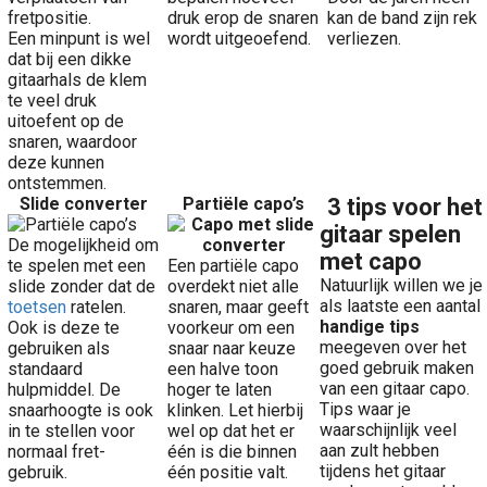
fretpositie.
druk erop de snaren
kan de band zijn rek
Een minpunt is wel
wordt uitgeoefend.
verliezen.
dat bij een dikke
gitaarhals de klem
te veel druk
uitoefent op de
snaren, waardoor
deze kunnen
ontstemmen.
Slide converter
Partiële capo’s
3 tips voor het
gitaar spelen
De mogelijkheid om
met capo
te spelen met een
Een partiële capo
Natuurlijk willen we je
slide zonder dat de
overdekt niet alle
als laatste een aantal
toetsen
ratelen.
snaren, maar geeft
handige tips
Ook is deze te
voorkeur om een
meegeven over het
gebruiken als
snaar naar keuze
goed gebruik maken
standaard
een halve toon
van een gitaar capo.
hulpmiddel. De
hoger te laten
Tips waar je
snaarhoogte is ook
klinken. Let hierbij
waarschijnlijk veel
in te stellen voor
wel op dat het er
aan zult hebben
normaal fret-
één is die binnen
tijdens het gitaar
gebruik.
één positie valt.