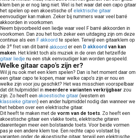
klem ben je er nog lang niet. Wel is het waar dat een capo gitaar
het spelen op een akoestische of
elektrische gitaar
eenvoudiger kan maken. Zeker bij nummers waar veel barré
akkoorden in voorkomen.
Neem bijvoorbeeld een liedje waar veel F barré akkoorden in
voorkomen. Dan zou het toch zeker een uitdaging zijn om deze
continue als een
F akkoord
te spelen. Terwijl een gitaarklem op
e
de 3
fret van dit barré
akkoord
er een
D akkoord
van kan
maken
. Het klinkt toch als muziek in de oren dat hetzelfde
gitaar liedje
nu een stuk eenvoudiger kan worden gespeeld.
Welke gitaar capo’s zijn er?
Wil jij nu ook met een klem spelen? Dan is het moment daar om
een gitaar capo te kopen, maar welke capo’s zijn er nou en
welke zijn voor jou geschikt? Het was misschien voorspelbaar
dat dit hulpmiddel in
meerdere varianten verkrijgbaar
zou
zijn. Zo heeft een
akoestische gitaar
(western en
klassieke gitaren
) een ander hulpmiddel nodig dan wanneer we
het hebben over een elektrische gitaar.
Dit heeft te maken met de
vorm van de toets
. Zo heeft een
akoestische gitaar een vlakke toets, elektrische gitaren
daarentegen meer een bolstaande toets. Voor beide vormen
pas je een andere klem toe. Een rechte capo volstaat bij
varianten onder de akoestische gitaar, terwijl een elektrische