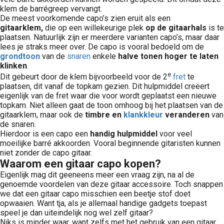
klem de barrégreep vervangt.
De meest voorkomende capo’s zien eruit als een
gitaarklem,
die op een willekeurige plek
op de gitaarhals
is te
plaatsen. Natuurlijk zijn er meerdere varianten capo’s, maar daar
lees je straks meer over. De capo is vooral bedoeld om de
grondtoon
van de
snaren
enkele
halve tonen hoger te laten
klinken
.
e
Dit gebeurt door de klem bijvoorbeeld voor de 2
fret
te
plaatsen, dit vanaf de topkam gezien. Dit hulpmiddel creëert
eigenlijk van de fret waar die voor wordt geplaatst een nieuwe
topkam. Niet alleen gaat de toon omhoog bij het plaatsen van de
gitaarklem, maar ook de
timbre en
klankkleur
veranderen
van
de snaren.
Hierdoor is een capo een
handig hulpmiddel
voor veel
moeilijke barré akkoorden. Vooral beginnende gitaristen kunnen
niet zonder de capo gitaar.
Waarom een gitaar capo kopen?
Eigenlijk mag dit geeneens meer een vraag zijn, na al de
genoemde voordelen van deze gitaar accessoire. Toch snappen
we dat een gitaar capo misschien een beetje stof doet
opwaaien. Want tja, als je allemaal handige gadgets toepast
speel je dan uiteindelijk nog wel zelf gitaar?
Niks is minder waar, want zelfs met het gebruik van een gitaar