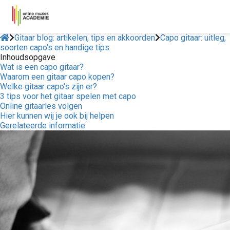
Gitaar blog: artikelen, tips en akkoorden
Capo gitaar: uitleg,
soorten capo's en handige tips
Inhoudsopgave
Wat is een capo gitaar?
Waarom een gitaar capo kopen?
Welke gitaar capo’s zijn er?
3 tips voor het gitaar spelen met capo
Online gitaarles volgen
Hier kunnen wij je ook bij helpen
Gerelateerde informatie