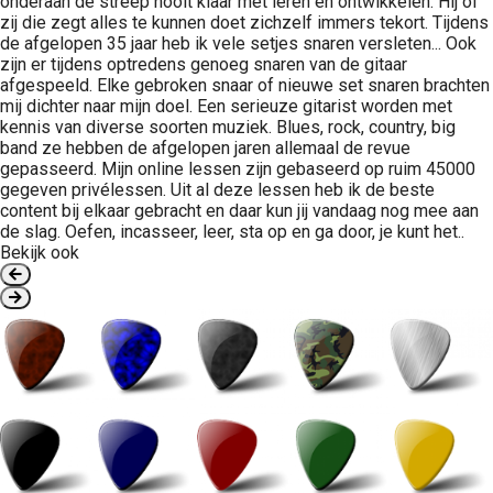
onderaan de streep nooit klaar met leren en ontwikkelen. Hij of
zij die zegt alles te kunnen doet zichzelf immers tekort. Tijdens
de afgelopen 35 jaar heb ik vele setjes snaren versleten... Ook
zijn er tijdens optredens genoeg snaren van de gitaar
afgespeeld. Elke gebroken snaar of nieuwe set snaren brachten
mij dichter naar mijn doel. Een serieuze gitarist worden met
kennis van diverse soorten muziek. Blues, rock, country, big
band ze hebben de afgelopen jaren allemaal de revue
gepasseerd. Mijn online lessen zijn gebaseerd op ruim 45000
gegeven privélessen. Uit al deze lessen heb ik de beste
content bij elkaar gebracht en daar kun jij vandaag nog mee aan
de slag. Oefen, incasseer, leer, sta op en ga door, je kunt het..
Bekijk ook