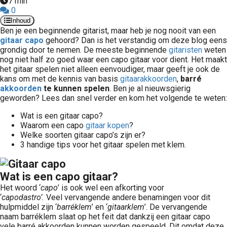
7 min
0
Inhoud
Ben je een beginnende gitarist, maar heb je nog nooit van een
gitaar
capo
gehoord? Dan is het verstandig om deze blog eens
grondig door te nemen. De meeste beginnende
gitaristen
weten
nog niet half zo goed waar een capo gitaar voor dient. Het maakt
het gitaar spelen niet alleen eenvoudiger, maar geeft je ook de
kans om met de kennis van basis
gitaarakkoorden
,
barré
akkoorden
te kunnen spelen
. Ben je al nieuwsgierig
geworden? Lees dan snel verder en kom het volgende te weten:
Wat is een gitaar capo?
Waarom een capo
gitaar kopen
?
Welke soorten gitaar capo’s zijn er?
3 handige tips voor het gitaar spelen met klem.
Wat is een capo gitaar?
Het woord ‘
capo
’ is ook wel een afkorting voor
‘
capodastro’.
Veel vervangende andere benamingen voor dit
hulpmiddel zijn ‘
barréklem
’ en ‘
gitaarklem
’. De vervangende
naam barréklem slaat op het feit dat dankzij een gitaar capo
vele barré akkoorden kunnen worden gespeeld. Dit omdat deze