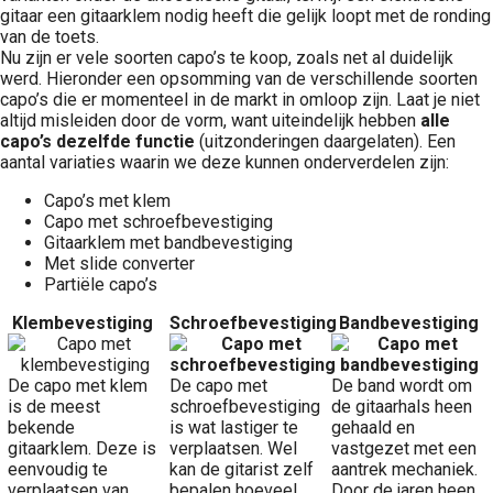
gitaar een gitaarklem nodig heeft die gelijk loopt met de ronding
van de toets.
Nu zijn er vele soorten capo’s te koop, zoals net al duidelijk
werd. Hieronder een opsomming van de verschillende soorten
capo’s die er momenteel in de markt in omloop zijn. Laat je niet
altijd misleiden door de vorm, want uiteindelijk hebben
alle
capo’s dezelfde functie
(uitzonderingen daargelaten). Een
aantal variaties waarin we deze kunnen onderverdelen zijn:
Capo’s met klem
Capo met schroefbevestiging
Gitaarklem met bandbevestiging
Met slide converter
Partiële capo’s
Klembevestiging
Schroefbevestiging
Bandbevestiging
De capo met klem
De capo met
De band wordt om
is de meest
schroefbevestiging
de gitaarhals heen
bekende
is wat lastiger te
gehaald en
gitaarklem. Deze is
verplaatsen. Wel
vastgezet met een
eenvoudig te
kan de gitarist zelf
aantrek mechaniek.
verplaatsen van
bepalen hoeveel
Door de jaren heen