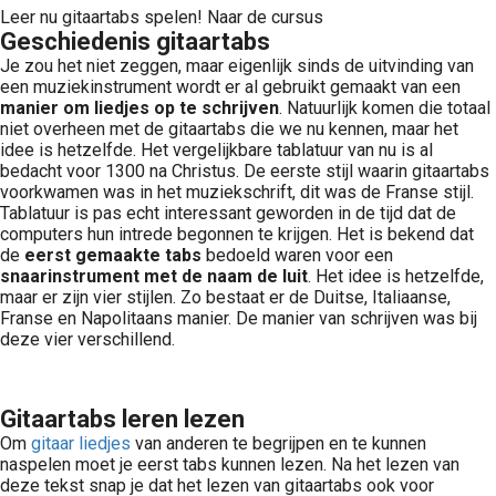
Leer nu gitaartabs spelen! Naar de cursus
Geschiedenis gitaartabs
Je zou het niet zeggen, maar eigenlijk sinds de uitvinding van
een muziekinstrument wordt er al gebruikt gemaakt van een
manier om liedjes op te schrijven
. Natuurlijk komen die totaal
niet overheen met de gitaartabs die we nu kennen, maar het
idee is hetzelfde. Het vergelijkbare tablatuur van nu is al
bedacht voor 1300 na Christus. De eerste stijl waarin gitaartabs
voorkwamen was in het muziekschrift, dit was de Franse stijl.
Tablatuur is pas echt interessant geworden in de tijd dat de
computers hun intrede begonnen te krijgen. Het is bekend dat
de
eerst gemaakte tabs
bedoeld waren voor een
snaarinstrument met de naam de luit
. Het idee is hetzelfde,
maar er zijn vier stijlen. Zo bestaat er de Duitse, Italiaanse,
Franse en Napolitaans manier. De manier van schrijven was bij
deze vier verschillend.
Gitaartabs leren lezen
Om
gitaar liedjes
van anderen te begrijpen en te kunnen
naspelen moet je eerst tabs kunnen lezen. Na het lezen van
deze tekst snap je dat het lezen van gitaartabs ook voor