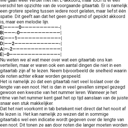
We gaan weer verder met het E-akkoord, maar toch is er een
verschil ten opzichte van de voorgaande gitaartab. Er is namelijk
een grotere speling tussen iedere noot gelaten, maar liefst één
spatie. Dit geeft aan dat het geen gestrumd of gepickt akkoord
is, maar een melodie lijn.
E|————0——————————-|
B|———-0———————————|
G|——–1———————————–|
D|——2————————————-|
A|—-2—————————————|
E|–0—————————————–|
Nu weten we al wat meer over wat een gitaartab ons kan
vertellen, maar er waren ook een aantal dingen die niet in een
gitaartab zijn af te lezen. Neem bijvoorbeeld de snelheid waarin
de noten achter elkaar worden gespeeld.
Het is namelijk zo dat een gitaartab niet veel loslaat over de
lengte van een noot. Het is dan in veel gevallen simpel gezegd
gewoon een kwestie van het nummer leren. Wanneer je het
ritme van het nummer kent gaat het op tijd aanslaan van de juiste
snaar een stuk makkelijker.
Dat het niet voorkomt in tab betekent niet direct dat het nooit af
te lezen is. Het kan namelijk zo wezen dat in sommige
gitaartabs wel een indicatie wordt gegeven over de lengte van
een noot. Dit tonen ze aan door noten die langer moeten worden