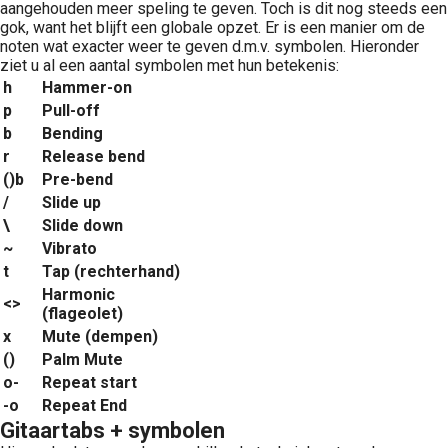
aangehouden meer speling te geven. Toch is dit nog steeds een
gok, want het blijft een globale opzet. Er is een manier om de
noten wat exacter weer te geven d.m.v. symbolen. Hieronder
ziet u al een aantal symbolen met hun betekenis:
h
Hammer-on
p
Pull-off
b
Bending
r
Release bend
()b
Pre-bend
/
Slide up
\
Slide down
~
Vibrato
t
Tap (rechterhand)
Harmonic
<>
(flageolet)
x
Mute (dempen)
()
Palm Mute
o-
Repeat start
-o
Repeat End
Gitaartabs + symbolen