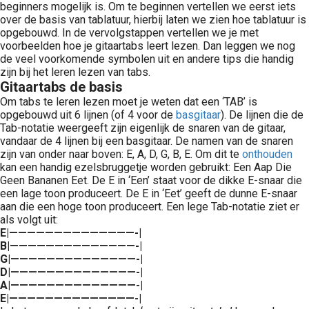
beginners mogelijk is. Om te beginnen vertellen we eerst iets
over de basis van tablatuur, hierbij laten we zien hoe tablatuur is
opgebouwd. In de vervolgstappen vertellen we je met
voorbeelden hoe je gitaartabs leert lezen. Dan leggen we nog
de veel voorkomende symbolen uit en andere tips die handig
zijn bij het leren lezen van tabs.
Gitaartabs de basis
Om tabs te leren lezen moet je weten dat een ‘TAB’ is
opgebouwd uit 6 lijnen (of 4 voor de
basgitaar
). De lijnen die de
Tab-notatie weergeeft zijn eigenlijk de snaren van de gitaar,
vandaar de 4 lijnen bij een basgitaar. De namen van de snaren
zijn van onder naar boven: E, A, D, G, B, E. Om dit te
onthouden
kan een handig ezelsbruggetje worden gebruikt: Een Aap Die
Geen Bananen Eet. De E in ‘Een’ staat voor de dikke E-snaar die
een lage toon produceert. De E in ‘Eet’ geeft de dunne E-snaar
aan die een hoge toon produceert. Een lege Tab-notatie ziet er
als volgt uit:
E|——————————————-|
B|——————————————-|
G|——————————————-|
D|——————————————-|
A|——————————————-|
E|——————————————-|