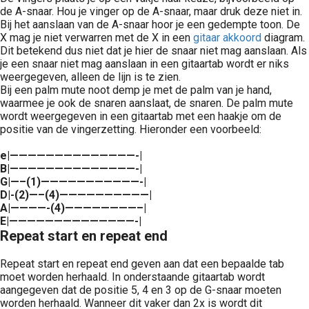
de A-snaar. Hou je vinger op de A-snaar, maar druk deze niet in.
Bij het aanslaan van de A-snaar hoor je een gedempte toon. De
X mag je niet verwarren met de X in een
gitaar akkoord
diagram.
Dit betekend dus niet dat je hier de snaar niet mag aanslaan. Als
je een snaar niet mag aanslaan in een gitaartab wordt er niks
weergegeven, alleen de lijn is te zien.
Bij een palm mute noot demp je met de palm van je hand,
waarmee je ook de snaren aanslaat, de snaren. De palm mute
wordt weergegeven in een gitaartab met een haakje om de
positie van de vingerzetting. Hieronder een voorbeeld:
e|——————————————-|
B|——————————————-|
G|—–(1)———————————-|
D|-(2)—–(4)——————————|
A|————-(4)————————–|
E|——————————————-|
Repeat start en repeat end
Repeat start en repeat end geven aan dat een bepaalde tab
moet worden herhaald. In onderstaande gitaartab wordt
aangegeven dat de positie 5, 4 en 3 op de G-snaar moeten
worden herhaald. Wanneer dit vaker dan 2x is wordt dit