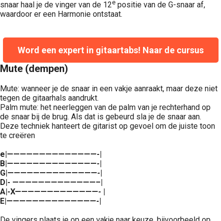
e
snaar haal je de vinger van de 12
positie van de G-snaar af,
waardoor er een Harmonie ontstaat.
Word een expert in gitaartabs! Naar de cursus
Mute (dempen)
Mute: wanneer je de snaar in een vakje aanraakt, maar deze niet
tegen de gitaarhals aandrukt.
Palm mute: het neerleggen van de palm van je rechterhand op
de snaar bij de brug. Als dat is gebeurd sla je de snaar aan.
Deze techniek hanteert de gitarist op gevoel om de juiste toon
te creëren
e|——————————————-|
B|——————————————-|
G|——————————————-|
D|- —————————————–|
A|-X—————————————- |
E|——————————————-|
De vingers plaats je op een vakje naar keuze, bijvoorbeeld op