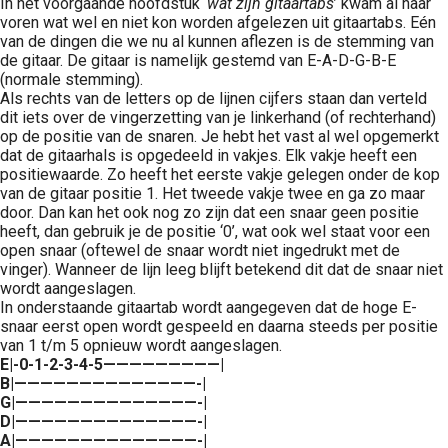
In het voorgaande hoofdstuk ‘
wat zijn gitaartabs
’ kwam al naar
voren wat wel en niet kon worden afgelezen uit gitaartabs. Eén
van de dingen die we nu al kunnen aflezen is de stemming van
de gitaar. De gitaar is namelijk gestemd van E-A-D-G-B-E
(normale stemming).
Als rechts van de letters op de lijnen cijfers staan dan verteld
dit iets over de vingerzetting van je linkerhand (of rechterhand)
op de positie van de snaren. Je hebt het vast al wel opgemerkt
dat de gitaarhals is opgedeeld in vakjes. Elk vakje heeft een
positiewaarde. Zo heeft het eerste vakje gelegen onder de kop
van de gitaar positie 1. Het tweede vakje twee en ga zo maar
door. Dan kan het ook nog zo zijn dat een snaar geen positie
heeft, dan gebruik je de positie ‘0’, wat ook wel staat voor een
open snaar (oftewel de snaar wordt niet ingedrukt met de
vinger). Wanneer de lijn leeg blijft betekend dit dat de snaar niet
wordt aangeslagen.
In onderstaande gitaartab wordt aangegeven dat de hoge E-
snaar eerst open wordt gespeeld en daarna steeds per positie
van 1 t/m 5 opnieuw wordt aangeslagen.
E|-0-1-2-3-4-5—————————|
B|——————————————-|
G|——————————————-|
D|——————————————-|
A|——————————————-|