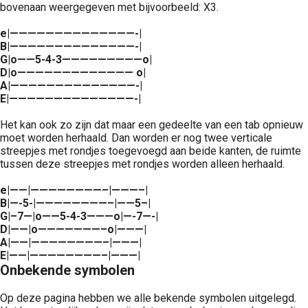
bovenaan weergegeven met bijvoorbeeld: X3.
e|——————————————-|
B|——————————————-|
G|o——5-4-3—————————o|
D|o————————————— o|
A|——————————————-|
E|——————————————-|
Het kan ook zo zijn dat maar een gedeelte van een tab opnieuw
moet worden herhaald. Dan worden er nog twee verticale
streepjes met rondjes toegevoegd aan beide kanten, de ruimte
tussen deze streepjes met rondjes worden alleen herhaald.
e|——|————————–|———–|
B|—-5-|————————–|——5–|
G|–7—|o——5-4-3———o|—-7—-|
D|——|o———————–o|———|
A|——|————————–|———|
E|——|————————–|———|
Onbekende symbolen
Op deze pagina hebben we alle bekende symbolen uitgelegd.