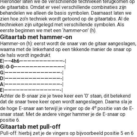
Hieronder laten we de verschillende technieken terugkomen op
de gitaartabs. Omdat er veel verschillende combinaties zijn
behandelen we alleen de basis symbolen. Daarnaast laten we
zien hoe zo’n techniek wordt getoond op de gitaartabs. Al de
technieken zijn uitgelegd met verschillende symbolen. Als
eerste beginnen we met een ‘
hammer-on
’ (h).
Gitaartab met hammer-on
Hammer-on (h): eerst wordt de snaar van de gitaar aangeslagen,
waarna met de linkerhand op een tikkende manier de snaar op
de hals wordt ingedrukt.
E|—–4h6———————————-|
B|-0-0————————————–|
G|——————————————-|
D|——————————————-|
A|——————————————-|
E|——————————————-|
Achter de B-snaar zie je twee keer een ‘0’ staan, dit betekend
dat de snaar twee keer open wordt aangeslagen. Daarna sla je
e
de hoge E-snaar aan terwijl je vinger op de 4
positie van de E-
snaar staat. Met de andere vinger hammer je de E-snaar op
positie 6.
Gitaartab met pull-off
Pull-off: hierbij zet je de vingers op bijvoorbeeld positie 5 en 6