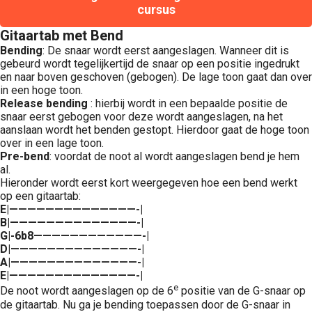
cursus
Gitaartab met Bend
Bending
: De snaar wordt eerst aangeslagen. Wanneer dit is
gebeurd wordt tegelijkertijd de snaar op een positie ingedrukt
en naar boven geschoven (gebogen). De lage toon gaat dan over
in een hoge toon.
Release bending
: hierbij wordt in een bepaalde positie de
snaar eerst gebogen voor deze wordt aangeslagen, na het
aanslaan wordt het benden gestopt. Hierdoor gaat de hoge toon
over in een lage toon.
Pre-bend
: voordat de noot al wordt aangeslagen bend je hem
al.
Hieronder wordt eerst kort weergegeven hoe een bend werkt
op een gitaartab:
E|——————————————-|
B|——————————————-|
G|-6b8————————————-|
D|——————————————-|
A|——————————————-|
E|——————————————-|
e
De noot wordt aangeslagen op de 6
positie van de G-snaar op
de gitaartab. Nu ga je bending toepassen door de G-snaar in