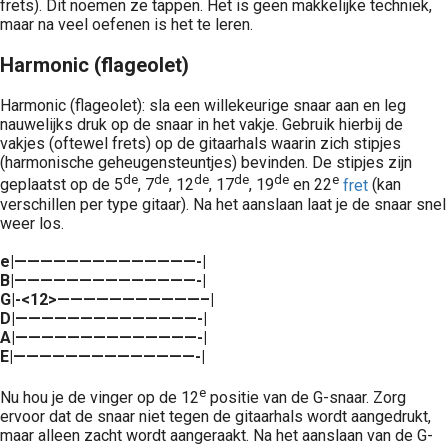
frets). Dit noemen ze tappen. Het is geen makkelijke techniek,
maar na veel oefenen is het te leren.
Harmonic (flageolet)
Harmonic (flageolet): sla een willekeurige snaar aan en leg
nauwelijks druk op de snaar in het vakje. Gebruik hierbij de
vakjes (oftewel frets) op de gitaarhals waarin zich stipjes
(harmonische geheugensteuntjes) bevinden. De stipjes zijn
de
de
de
de
de
e
geplaatst op de 5
, 7
, 12
, 17
, 19
en 22
fret
(kan
verschillen per type gitaar). Na het aanslaan laat je de snaar snel
weer los.
e|——————————————-|
B|——————————————-|
G|-<12>———————————–|
D|——————————————-|
A|——————————————-|
E|——————————————-|
e
Nu hou je de vinger op de 12
positie van de G-snaar. Zorg
ervoor dat de snaar niet tegen de gitaarhals wordt aangedrukt,
maar alleen zacht wordt aangeraakt. Na het aanslaan van de G-