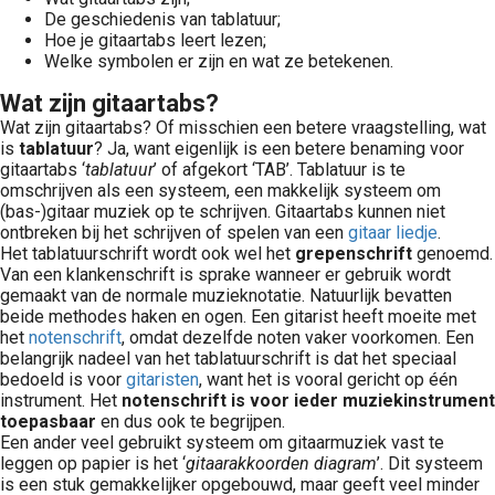
De geschiedenis van tablatuur;
Hoe je gitaartabs leert lezen;
Welke symbolen er zijn en wat ze betekenen.
Wat zijn gitaartabs?
Wat zijn gitaartabs? Of misschien een betere vraagstelling, wat
is
tablatuur
? Ja, want eigenlijk is een betere benaming voor
gitaartabs ‘
tablatuur
’ of afgekort ‘TAB’. Tablatuur is te
omschrijven als een systeem, een makkelijk systeem om
(bas-)gitaar muziek op te schrijven. Gitaartabs kunnen niet
ontbreken bij het schrijven of spelen van een
gitaar liedje
.
Het tablatuurschrift wordt ook wel het
grepenschrift
genoemd.
Van een klankenschrift is sprake wanneer er gebruik wordt
gemaakt van de normale muzieknotatie. Natuurlijk bevatten
beide methodes haken en ogen. Een gitarist heeft moeite met
het
notenschrift
, omdat dezelfde noten vaker voorkomen. Een
belangrijk nadeel van het tablatuurschrift is dat het speciaal
bedoeld is voor
gitaristen
, want het is vooral gericht op één
instrument. Het
notenschrift is voor ieder muziekinstrument
toepasbaar
en dus ook te begrijpen.
Een ander veel gebruikt systeem om gitaarmuziek vast te
leggen op papier is het ‘
gitaarakkoorden diagram
’. Dit systeem
is een stuk gemakkelijker opgebouwd, maar geeft veel minder