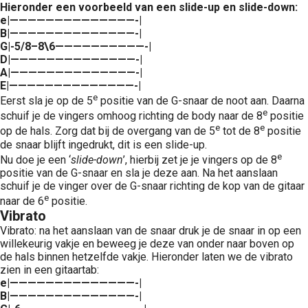
Hieronder een voorbeeld van een slide-up en slide-down:
e|——————————————-|
B|——————————————-|
G|-5/8–8\6——————————-|
D|——————————————-|
A|——————————————-|
E|——————————————-|
e
Eerst sla je op de 5
positie van de G-snaar de noot aan. Daarna
e
schuif je de vingers omhoog richting de body naar de 8
positie
e
e
op de hals. Zorg dat bij de overgang van de 5
tot de 8
positie
de snaar blijft ingedrukt, dit is een slide-up.
e
Nu doe je een ‘
slide-down
’, hierbij zet je je vingers op de 8
positie van de G-snaar en sla je deze aan. Na het aanslaan
schuif je de vinger over de G-snaar richting de kop van de gitaar
e
naar de 6
positie.
Vibrato
Vibrato: na het aanslaan van de snaar druk je de snaar in op een
willekeurig vakje en beweeg je deze van onder naar boven op
de hals binnen hetzelfde vakje. Hieronder laten we de vibrato
zien in een gitaartab:
e|——————————————-|
B|——————————————-|