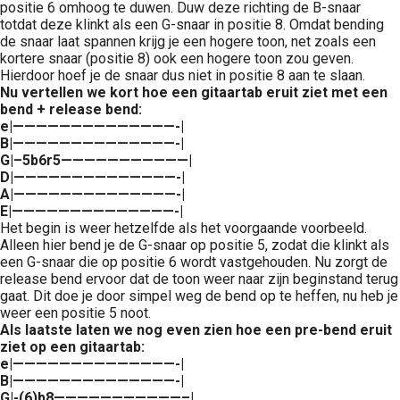
positie 6 omhoog te duwen. Duw deze richting de B-snaar
totdat deze klinkt als een G-snaar in positie 8. Omdat bending
de snaar laat spannen krijg je een hogere toon, net zoals een
kortere snaar (positie 8) ook een hogere toon zou geven.
Hierdoor hoef je de snaar dus niet in positie 8 aan te slaan.
Nu vertellen we kort hoe een gitaartab eruit ziet met een
bend + release bend:
e|——————————————-|
B|——————————————-|
G|–5b6r5———————————|
D|——————————————-|
A|——————————————-|
E|——————————————-|
Het begin is weer hetzelfde als het voorgaande voorbeeld.
Alleen hier bend je de G-snaar op positie 5, zodat die klinkt als
een G-snaar die op positie 6 wordt vastgehouden. Nu zorgt de
release bend ervoor dat de toon weer naar zijn beginstand terug
gaat. Dit doe je door simpel weg de bend op te heffen, nu heb je
weer een positie 5 noot.
Als laatste laten we nog even zien hoe een pre-bend eruit
ziet op een gitaartab:
e|——————————————-|
B|——————————————-|
G|-(6)b8———————————–|