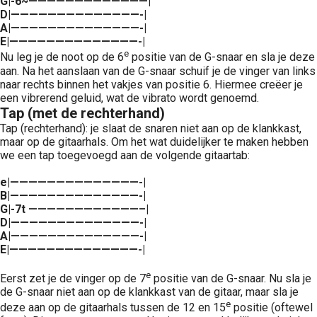
G|-6~—————————————|
D|——————————————-|
A|——————————————-|
E|——————————————-|
e
Nu leg je de noot op de 6
positie van de G-snaar en sla je deze
aan. Na het aanslaan van de G-snaar schuif je de vinger van links
naar rechts binnen het vakjes van positie 6. Hiermee creëer je
een vibrerend geluid, wat de vibrato wordt genoemd.
Tap (met de rechterhand)
Tap (rechterhand): je slaat de snaren niet aan op de klankkast,
maar op de gitaarhals. Om het wat duidelijker te maken hebben
we een tap toegevoegd aan de volgende gitaartab:
e|——————————————-|
B|——————————————-|
G|-7t ————————————–|
D|——————————————-|
A|——————————————-|
E|——————————————-|
e
Eerst zet je de vinger op de 7
positie van de G-snaar. Nu sla je
de G-snaar niet aan op de klankkast van de gitaar, maar sla je
e
deze aan op de gitaarhals tussen de 12 en 15
positie (oftewel