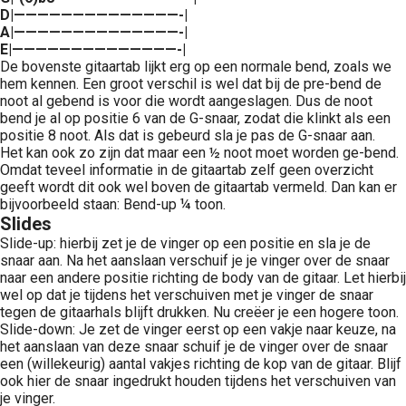
D|——————————————-|
A|——————————————-|
E|——————————————-|
De bovenste gitaartab lijkt erg op een normale bend, zoals we
hem kennen. Een groot verschil is wel dat bij de pre-bend de
noot al gebend is voor die wordt aangeslagen. Dus de noot
bend je al op positie 6 van de G-snaar, zodat die klinkt als een
positie 8 noot. Als dat is gebeurd sla je pas de G-snaar aan.
Het kan ook zo zijn dat maar een ½ noot moet worden ge-bend.
Omdat teveel informatie in de gitaartab zelf geen overzicht
geeft wordt dit ook wel boven de gitaartab vermeld. Dan kan er
bijvoorbeeld staan: Bend-up ¼ toon.
Slides
Slide-up: hierbij zet je de vinger op een positie en sla je de
snaar aan. Na het aanslaan verschuif je je vinger over de snaar
naar een andere positie richting de body van de gitaar. Let hierbij
wel op dat je tijdens het verschuiven met je vinger de snaar
tegen de gitaarhals blijft drukken. Nu creëer je een hogere toon.
Slide-down: Je zet de vinger eerst op een vakje naar keuze, na
het aanslaan van deze snaar schuif je de vinger over de snaar
een (willekeurig) aantal vakjes richting de kop van de gitaar. Blijf
ook hier de snaar ingedrukt houden tijdens het verschuiven van
je vinger.