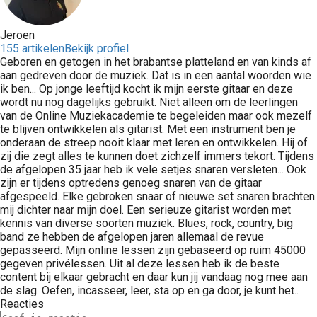
Jeroen
155 artikelen
Bekijk profiel
Geboren en getogen in het brabantse platteland en van kinds af
aan gedreven door de muziek. Dat is in een aantal woorden wie
ik ben... Op jonge leeftijd kocht ik mijn eerste gitaar en deze
wordt nu nog dagelijks gebruikt. Niet alleen om de leerlingen
van de Online Muziekacademie te begeleiden maar ook mezelf
te blijven ontwikkelen als gitarist. Met een instrument ben je
onderaan de streep nooit klaar met leren en ontwikkelen. Hij of
zij die zegt alles te kunnen doet zichzelf immers tekort. Tijdens
de afgelopen 35 jaar heb ik vele setjes snaren versleten... Ook
zijn er tijdens optredens genoeg snaren van de gitaar
afgespeeld. Elke gebroken snaar of nieuwe set snaren brachten
mij dichter naar mijn doel. Een serieuze gitarist worden met
kennis van diverse soorten muziek. Blues, rock, country, big
band ze hebben de afgelopen jaren allemaal de revue
gepasseerd. Mijn online lessen zijn gebaseerd op ruim 45000
gegeven privélessen. Uit al deze lessen heb ik de beste
content bij elkaar gebracht en daar kun jij vandaag nog mee aan
de slag. Oefen, incasseer, leer, sta op en ga door, je kunt het..
Reacties