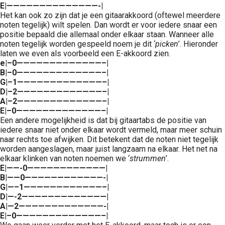
E|——————————————-|
Het kan ook zo zijn dat je een gitaarakkoord (oftewel meerdere
noten tegelijk) wilt spelen. Dan wordt er voor iedere snaar een
positie bepaald die allemaal onder elkaar staan. Wanneer alle
noten tegelijk worden gespeeld noem je dit ‘
picken
’. Hieronder
laten we even als voorbeeld een E-akkoord zien.
e|–0—————————————–|
B|–0—————————————–|
G|–1—————————————–|
D|–2—————————————–|
A|–2—————————————–|
E|–0—————————————–|
Een andere mogelijkheid is dat bij gitaartabs de positie van
iedere snaar niet onder elkaar wordt vermeld, maar meer schuin
naar rechts toe afwijken. Dit betekent dat de noten niet tegelijk
worden aangeslagen, maar juist langzaam na elkaar. Het net na
elkaar klinken van noten noemen we ‘
strummen
’.
E|——-0————————————|
B|——0————————————-|
G|—–1————————————–|
D|—-2—————————————|
A|—2—————————————-|
E|–0—————————————–|