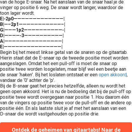
van de hoge E-snaar. Na het aanslaan van de snaar haal je de
vinger op positie 6 weg. De snaar wordt langer, waardoor de
toon lager wordt.
E|-2p0—————————————|
B|—–2p1———————————–|
G|———1p2——————————-|
D|————-3——————————|
A|———————————————|
E|———————————————|
Begin bij het meest linkse getal van de snaren op de gitaartab.
Hierin staat dat de E-snaar op de tweede positie moet worden
aangeslagen. Omdat het een pull-off is moet de snaar op
positie twee worden losgelaten, maar blijf wel een beetje aan
de snaar ‘
haken
’. Bij het loslaten ontstaat er een
open akkoord
,
vandaar de ‘0’ achter de ‘p’.
Bij de B-snaar gaat het precies hetzelfde, alleen nu wordt het
geen open akkoord. Het is nu de bedoeling dat bij de pull-off op
positie twee wordt overgegaan naar positie 1. Hou daarom één
van de vingers op positie twee voor de pull-off en de andere op
positie één. En als laatste sluit je af met het aanslaan van een
D-snaar die wordt vastgehouden op positie drie.
Ontdek de geheimen van gitaartabs! Naar de