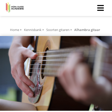
Home
Kennisbank
Soorten gitaren
Alhambra gitaar