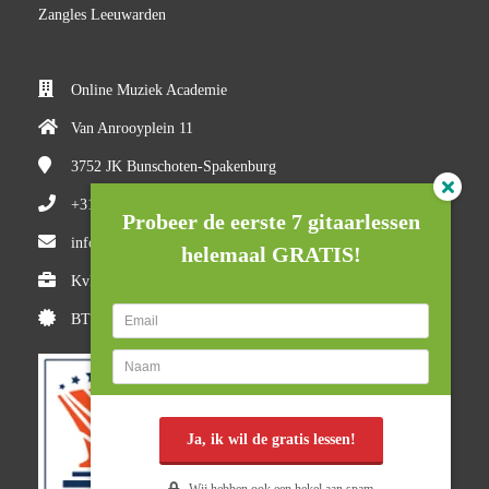
Zangles Leeuwarden
Online Muziek Academie
Van Anrooyplein 11
3752 JK
Bunschoten-Spakenburg
+31(0)618710527
Probeer de eerste 7 gitaarlessen
info@onlinemuziekacademie.nl
helemaal GRATIS!
KvK nummer: 84983205
BTW nummer: NL8634.521.52.B01
Ja, ik wil de gratis lessen!