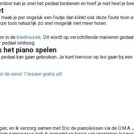
ierdoor kan je snel het pedaal bedienen en hoef je niet heel je bee
et
maak je per ongeluk een foutje dan klinkt ook deze foute toon ex
eze toon natuurlijk zo snel mogelijk niet meer horen.
en in de
bladmuziek
. Dit wordt op verschillende manieren gedaa
or pedaal omhoog.
s het piano spelen
 pedaal kan gaan gebruiken. Je kunt hiervoor op les gaan bij een
r de eerst 7 lessen gratis uit!
ier, en ik verzorg samen met Eric de pianolessen via de O.M.A. J
mijn pianocursus heb ik gemaakt op basis van jarenlange lesgeefe