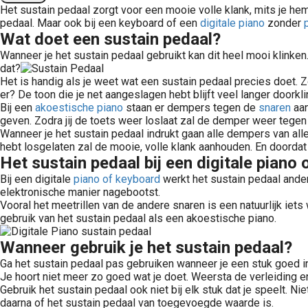
Het
sustain pedaal zorgt voor een mooie volle klank, mits je he
pedaal. Maar ook bij een keyboard of een
digitale piano
zonder
p
Wat doet een sustain pedaal?
Wanneer je het sustain pedaal gebruikt kan dit heel mooi klinke
dat?
Het is handig als je weet wat een sustain pedaal precies doet. Z
er? De toon die je net aangeslagen hebt blijft veel langer doorkli
Bij een
akoestische piano
staan er dempers tegen de
snaren
aan
geven. Zodra jij de toets weer loslaat zal de demper weer tegen 
Wanneer je het sustain pedaal indrukt gaan alle dempers van all
hebt losgelaten zal de mooie, volle klank aanhouden. En doordat
Het sustain pedaal bij een digitale piano
Bij een digitale
piano of keyboard
werkt het sustain pedaal ander
elektronische manier nagebootst.
Vooral het meetrillen van de andere snaren is een natuurlijk iets 
gebruik van het sustain pedaal als een akoestische piano.
Wanneer gebruik je het sustain pedaal?
Ga het sustain pedaal pas gebruiken wanneer je een stuk goed in 
Je hoort niet meer zo goed wat je doet. Weersta de verleiding en
Gebruik het sustain pedaal ook niet bij elk stuk dat je speelt. N
daarna of het sustain pedaal van toegevoegde waarde is.