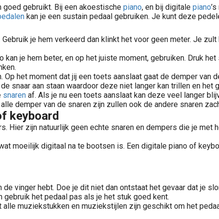
m goed gebruikt. Bij een akoestische
piano
, en bij digitale
piano
’s
edalen
kan je een sustain pedaal gebruiken. Je kunt deze pedele
n. Gebruik je hem verkeerd dan klinkt het voor geen meter. Je zu
o kan je hem beter, en op het juiste moment, gebruiken. Druk het
nken.
. Op het moment dat jij een toets aanslaat gaat de demper van d
de snaar aan staan waardoor deze niet langer kan trillen en het g
e
snaren
af. Als je nu een toets aanslaat kan deze veel langer blij
 alle demper van de snaren zijn zullen ook de andere snaren zach
 of keyboard
s. Hier zijn natuurlijk geen echte snaren en dempers die je met 
wat moeilijk digitaal na te bootsen is. Een digitale piano of keyb
de vinger hebt. Doe je dit niet dan ontstaat het gevaar dat je sl
 gebruik het pedaal pas als je het stuk goed kent.
iet alle muziekstukken en muziekstijlen zijn geschikt om het pedaa