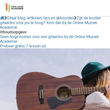
Gitaar blog: artikelen, tips en akkoorden
Zijn de kosten
gitaarles voor jou te hoog? Kom dan bij de Online Muziek
Academie
Inhoudsopgave
Geen hoge kosten voor een gitaarles bij de Online Muziek
Academie
Probeer gratis 7 lessen uit