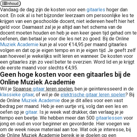
Inhoud
Vandaag
de dag zijn de kosten voor een
gitaarles
hoger dan
ooit. En ook al is het bijzonder leerzaam om persoonlijke les te
krijgen van een geschoolde docent, niet iedereen heeft hier het
geld voor. Daarnaast zal je je altijd aan het schema van de
docent moeten houden en heb je een keer geen tijd gehad om te
oefenen, dan betaal je voor die les net zo goed. Bij de Online
Muziek Academie
kun je al voor €14,95 per maand gitaarles
volgen en dat op je eigen tempo en in je eigen tijd. Je geeft zelf
aan hoeveel je wekelijks wilt leren en wanneer. De kosten voor
een gitaarles zijn zo veel beter te overzien. Word lid en je krijgt
de eerste maand voor slechts €4,95.
Geen hoge kosten voor een gitaarles bij de
Online Muziek Academie
Wil je
Spaanse
gitaar
leren spelen
, ben je geïnteresseerd in de
klassieke gitaar
, of wil je de
elektrische gitaar leren spelen
? Bij
de Online
Muziek Academie
doe je dit alles voor een vast
bedrag per maand. Heb je een uurtje vrij, volg dan een les en
oefen op je
gitaar
. Is je week wat drukker, dan verlaag je je
tempo een beetje. We hebben meer dan 500
gitaarlessen
voor
jong en oud en voor beginner en gevorderde. Hier voegen we
om de week nieuw materiaal aan toe. Wat ook je interesse, bij
de Online Muziek Academie bereik je je doelen op een