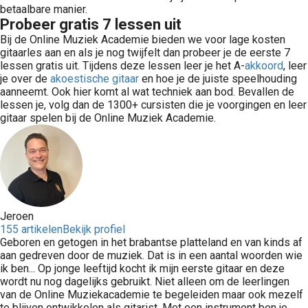
betaalbare manier.
Probeer gratis 7 lessen uit
Bij de Online Muziek Academie bieden we voor lage kosten
gitaarles aan en als je nog twijfelt dan probeer je de eerste 7
lessen gratis uit. Tijdens deze lessen leer je het A-
akkoord
, leer
je over de
akoestische gitaar
en hoe je de juiste speelhouding
aanneemt. Ook hier komt al wat techniek aan bod. Bevallen de
lessen je, volg dan de 1300+ cursisten die je voorgingen en leer
gitaar spelen bij de Online Muziek Academie.
Jeroen
155 artikelen
Bekijk profiel
Geboren en getogen in het brabantse platteland en van kinds af
aan gedreven door de muziek. Dat is in een aantal woorden wie
ik ben... Op jonge leeftijd kocht ik mijn eerste gitaar en deze
wordt nu nog dagelijks gebruikt. Niet alleen om de leerlingen
van de Online Muziekacademie te begeleiden maar ook mezelf
te blijven ontwikkelen als gitarist. Met een instrument ben je