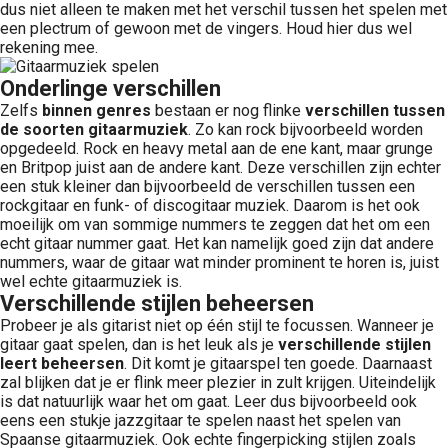
dus niet alleen te maken met het verschil tussen het spelen met
een plectrum of gewoon met de vingers. Houd hier dus wel
rekening mee.
Onderlinge verschillen
Zelfs
binnen genres
bestaan er nog flinke
verschillen tussen
de soorten gitaarmuziek
. Zo kan rock bijvoorbeeld worden
opgedeeld. Rock en heavy metal aan de ene kant, maar grunge
en Britpop juist aan de andere kant. Deze verschillen zijn echter
een stuk kleiner dan bijvoorbeeld de verschillen tussen een
rockgitaar en funk- of discogitaar muziek. Daarom is het ook
moeilijk om van sommige nummers te zeggen dat het om een
echt gitaar nummer gaat. Het kan namelijk goed zijn dat andere
nummers, waar de gitaar wat minder prominent te horen is, juist
wel echte gitaarmuziek is.
Verschillende stijlen beheersen
Probeer je als gitarist niet op één stijl te focussen. Wanneer je
gitaar gaat spelen, dan is het leuk als je
verschillende stijlen
leert beheersen
. Dit komt je gitaarspel ten goede. Daarnaast
zal blijken dat je er flink meer plezier in zult krijgen. Uiteindelijk
is dat natuurlijk waar het om gaat. Leer dus bijvoorbeeld ook
eens een stukje jazzgitaar te spelen naast het spelen van
Spaanse gitaarmuziek. Ook echte fingerpicking stijlen zoals