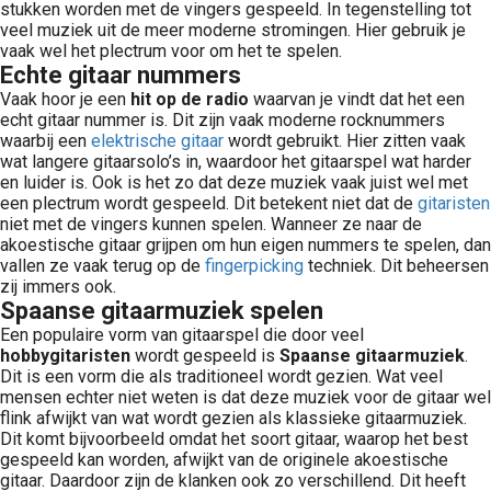
stukken worden met de vingers gespeeld. In tegenstelling tot
veel muziek uit de meer moderne stromingen. Hier gebruik je
vaak wel het plectrum voor om het te spelen.
Echte gitaar nummers
Vaak hoor je een
hit op de radio
waarvan je vindt dat het een
echt gitaar nummer is. Dit zijn vaak moderne rocknummers
waarbij een
elektrische gitaar
wordt gebruikt. Hier zitten vaak
wat langere gitaarsolo’s in, waardoor het gitaarspel wat harder
en luider is. Ook is het zo dat deze muziek vaak juist wel met
een plectrum wordt gespeeld. Dit betekent niet dat de
gitaristen
niet met de vingers kunnen spelen. Wanneer ze naar de
akoestische gitaar grijpen om hun eigen nummers te spelen, dan
vallen ze vaak terug op de
fingerpicking
techniek. Dit beheersen
zij immers ook.
Spaanse gitaarmuziek spelen
Een populaire vorm van gitaarspel die door veel
hobbygitaristen
wordt gespeeld is
Spaanse gitaarmuziek
.
Dit is een vorm die als traditioneel wordt gezien. Wat veel
mensen echter niet weten is dat deze muziek voor de gitaar wel
flink afwijkt van wat wordt gezien als klassieke gitaarmuziek.
Dit komt bijvoorbeeld omdat het soort gitaar, waarop het best
gespeeld kan worden, afwijkt van de originele akoestische
gitaar. Daardoor zijn de klanken ook zo verschillend. Dit heeft