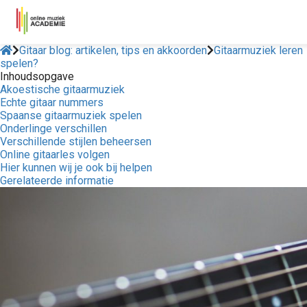
Gitaar blog: artikelen, tips en akkoorden
Gitaarmuziek leren
spelen?
Inhoudsopgave
Akoestische gitaarmuziek
Echte gitaar nummers
Spaanse gitaarmuziek spelen
Onderlinge verschillen
Verschillende stijlen beheersen
Online gitaarles volgen
Hier kunnen wij je ook bij helpen
Gerelateerde informatie