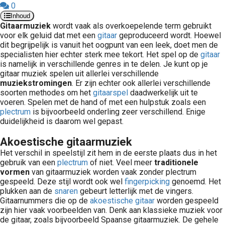
0
Inhoud
Gitaarmuziek
wordt
vaak als overkoepelende term gebruikt
voor elk geluid dat met een
gitaar
geproduceerd wordt. Hoewel
dit begrijpelijk is vanuit het oogpunt van een leek, doet men de
specialisten hier echter sterk mee tekort. Het spel op de
gitaar
is namelijk in verschillende genres in te delen. Je kunt op je
gitaar muziek spelen uit allerlei verschillende
muziekstromingen
. Er zijn echter ook allerlei verschillende
soorten methodes om het
gitaarspel
daadwerkelijk uit te
voeren. Spelen met de hand of met een hulpstuk zoals een
plectrum
is bijvoorbeeld onderling zeer verschillend. Enige
duidelijkheid is daarom wel gepast.
Akoestische gitaarmuziek
Het verschil in speelstijl zit hem in de eerste plaats dus in het
gebruik van een
plectrum
of niet. Veel meer
traditionele
vormen
van gitaarmuziek worden vaak zonder plectrum
gespeeld. Deze stijl wordt ook wel
fingerpicking
genoemd. Het
plukken aan de
snaren
gebeurt letterlijk met de vingers.
Gitaarnummers die op de
akoestische gitaar
worden gespeeld
zijn hier vaak voorbeelden van. Denk aan klassieke muziek voor
de gitaar, zoals bijvoorbeeld Spaanse gitaarmuziek. De gehele