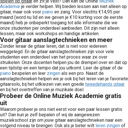
spelen op gitaar
en zit je vast? Dan kan de Online
Muziek
Academie
je verder helpen. Wij bieden lessen aan niet alleen op
gitaar, maar ook voor
piano
en zang. Voor slechts €14,95 per
maand (word nu lid en we geven je €10 korting voor de eerste
maand) heb je onbeperkt toegang tot alle informatie die we
onze studenten per onderdeel aanbieden. Dit zijn niet alleen
lessen, maar ook workshops en handige artikelen.
Voor gitaar aanslagtechnieken en meer
Zonder leraar de gitaar leren, dat is niet voor iedereen
weggelegd. En de gitaar aanslagtechnieken zijn voor vele
studenten een onderdeel van het proces waar ze over
struikelen. Onze docenten helpen jou de drempel over en dat op
een tijdstip en een tempo dat jou uitkomt. Leer de gitaar of de
piano
bespelen en leer
zingen
als een pro. Naast de
aanslagtechnieken helpen we je ook bij het leren van je favoriete
gitaarsolo, bij het uitkiezen van een goede
tweedehands gitaar
en bij het overtreffen van je muzikale doel.
Probeer de Online Muziek Academie gratis
uit
Waarom probeer je ons niet eerst voor een paar lessen gratis
uit? Dan kun je zelf bepalen of wij de aangewezen
muziekschool zijn om jouw gitaar aanslagtechnieken naar een
volgend niveau te brengen. Ook als je beter wilt
leren zingen
of