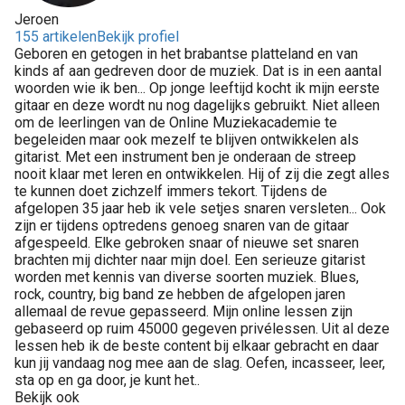
Jeroen
155 artikelen
Bekijk profiel
Geboren en getogen in het brabantse platteland en van
kinds af aan gedreven door de muziek. Dat is in een aantal
woorden wie ik ben... Op jonge leeftijd kocht ik mijn eerste
gitaar en deze wordt nu nog dagelijks gebruikt. Niet alleen
om de leerlingen van de Online Muziekacademie te
begeleiden maar ook mezelf te blijven ontwikkelen als
gitarist. Met een instrument ben je onderaan de streep
nooit klaar met leren en ontwikkelen. Hij of zij die zegt alles
te kunnen doet zichzelf immers tekort. Tijdens de
afgelopen 35 jaar heb ik vele setjes snaren versleten... Ook
zijn er tijdens optredens genoeg snaren van de gitaar
afgespeeld. Elke gebroken snaar of nieuwe set snaren
brachten mij dichter naar mijn doel. Een serieuze gitarist
worden met kennis van diverse soorten muziek. Blues,
rock, country, big band ze hebben de afgelopen jaren
allemaal de revue gepasseerd. Mijn online lessen zijn
gebaseerd op ruim 45000 gegeven privélessen. Uit al deze
lessen heb ik de beste content bij elkaar gebracht en daar
kun jij vandaag nog mee aan de slag. Oefen, incasseer, leer,
sta op en ga door, je kunt het..
Bekijk ook