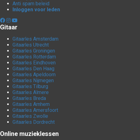
Anti spam beleid
Inloggen voor leden
Gitaar
Gitaarles Amsterdam
Gitaarles Utrecht
Gitaarles Groningen
Gitaarles Rotterdam
Gitaarles Eindhoven
Gitaarles Den Haag
Gitaarles Apeldoorn
Gitaarles Nijmegen
Gitaarles Tilburg
Gitaarles Almere
Gitaarles Breda
Gitaarles Arnhem
Gitaarles Amersfoort
Gitaarles Zwolle
Gitaarles Dordrecht
Online muzieklessen