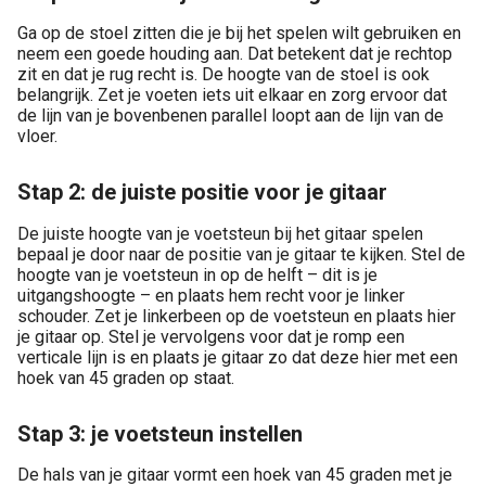
Ga op de stoel zitten die je bij het spelen wilt gebruiken en
neem een goede houding aan. Dat betekent dat je rechtop
zit en dat je rug recht is. De hoogte van de stoel is ook
belangrijk. Zet je voeten iets uit elkaar en zorg ervoor dat
de lijn van je bovenbenen parallel loopt aan de lijn van de
vloer.
Stap 2: de juiste positie voor je gitaar
De juiste hoogte van je voetsteun bij het gitaar spelen
bepaal je door naar de positie van je gitaar te kijken. Stel de
hoogte van je voetsteun in op de helft – dit is je
uitgangshoogte – en plaats hem recht voor je linker
schouder. Zet je linkerbeen op de voetsteun en plaats hier
je gitaar op. Stel je vervolgens voor dat je romp een
verticale lijn is en plaats je gitaar zo dat deze hier met een
hoek van 45 graden op staat.
Stap 3: je voetsteun instellen
De hals van je gitaar vormt een hoek van 45 graden met je