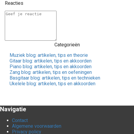
Reacties
Categorieën
Muziek blog: artikelen, tips en theorie
Gitaar blog: artikelen, tips en akkoorden
Piano blog: artikelen, tips en akkoorden
Zang blog: artikelen, tips en oefeningen
Basgitaar blog: artikelen, tips en technieken
Ukelele blog: artikelen, tips en akkoorden
Navigatie
Contact
Algemene voorwaarden
Privacy policy