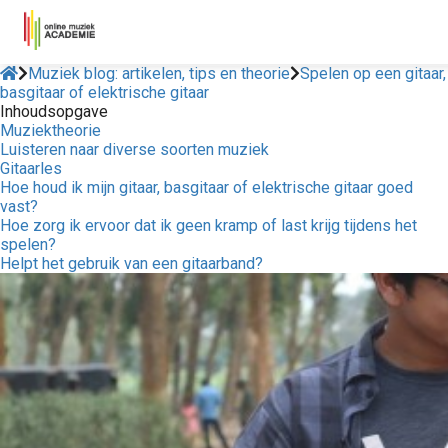
Muziek blog: artikelen, tips en theorie
Spelen op een gitaar,
basgitaar of elektrische gitaar
Inhoudsopgave
Muziektheorie
Luisteren naar diverse soorten muziek
Gitaarles
Hoe houd ik mijn gitaar, basgitaar of elektrische gitaar goed
vast?
Hoe zorg ik ervoor dat ik geen kramp of last krijg tijdens het
spelen?
Helpt het gebruik van een gitaarband?