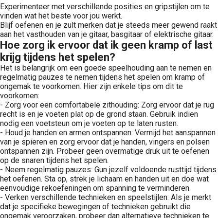
Experimenteer met verschillende posities en gripstijlen om te
vinden wat het beste voor jou werkt.
Blijf oefenen en je zult merken dat je steeds meer gewend raakt
aan het vasthouden van je gitaar, basgitaar of elektrische gitaar.
Hoe zorg ik ervoor dat ik geen kramp of last
krijg tijdens het spelen?
Het is belangrijk om een goede speelhouding aan te nemen en
regelmatig pauzes te nemen tijdens het spelen om kramp of
ongemak te voorkomen. Hier zijn enkele tips om dit te
voorkomen:
- Zorg voor een comfortabele zithouding: Zorg ervoor dat je rug
recht is en je voeten plat op de grond staan. Gebruik indien
nodig een voetsteun om je voeten op te laten rusten.
- Houd je handen en armen ontspannen: Vermijd het aanspannen
van je spieren en zorg ervoor dat je handen, vingers en polsen
ontspannen zijn. Probeer geen overmatige druk uit te oefenen
op de snaren tijdens het spelen.
- Neem regelmatig pauzes: Gun jezelf voldoende rusttijd tijdens
het oefenen. Sta op, strek je lichaam en handen uit en doe wat
eenvoudige rekoefeningen om spanning te verminderen.
- Verken verschillende technieken en speelstijlen: Als je merkt
dat je specifieke bewegingen of technieken gebruikt die
ongemak veroorzaken, probeer dan alternatieve technieken te