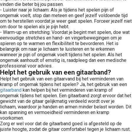
vinden die beter bij jou passen.
- Luister naar je lichaam: Als je tijdens het spelen pijn of
ongemak voelt, stop dan meteen en geef jezelf voldoende tijd
om te herstellen voordat je weer gaat spelen. Forceer jezelf niet
om door te spelen als je pijn hebt.
- Warm-up en stretching: Voordat je begint met spelen, doe wat
eenvoudige stretches en hand- en vingerbewegingen om je
spieren op te warmen en flexibiliteit te bevorderen. Het is
belangrijk om naar je lichaam te luisteren en te erkennen
wanneer je pijn of ongemak voelt tijdens het spelen. Als het
ongemak aanhoudt of ernstig is, raadpleeg dan een medische
professional voor advies.
Helpt het gebruik van een gitaarband?
Helpt het gebruik van een gitaarvand bij het verminderen van
kramp of ongemak tijdens het spelen? Ja, het gebruik van een
gitaarband
kan helpen bij het verminderen van kramp of
ongemak tijdens het spelen. Een gitaarband zorgt ervoor dat het
gewicht van de gitaar gelijkmatig verdeeld wordt over je
lichaam, waardoor je handen en armen minder belast worden. Dit
kan spanning en vermoeidheid verminderen en kramp
voorkomen.
Zorg er wel voor dat de gitaarband goed is afgesteld op de
juiste hoogte, zodat de gitaar comfortabel tegen je lichaam rust.