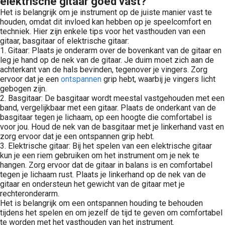
elektrische gitaar goed vast?
Het is belangrijk om je instrument op de juiste manier vast te
houden, omdat dit invloed kan hebben op je speelcomfort en
techniek. Hier zijn enkele tips voor het vasthouden van een
gitaar, basgitaar of elektrische gitaar:
1. Gitaar: Plaats je onderarm over de bovenkant van de gitaar en
leg je hand op de nek van de gitaar. Je duim moet zich aan de
achterkant van de hals bevinden, tegenover je vingers. Zorg
ervoor dat je een
ontspannen
grip hebt, waarbij je vingers licht
gebogen zijn.
2. Basgitaar: De basgitaar wordt meestal vastgehouden met een
band, vergelijkbaar met een gitaar. Plaats de onderkant van de
basgitaar tegen je lichaam, op een hoogte die comfortabel is
voor jou. Houd de nek van de basgitaar met je linkerhand vast en
zorg ervoor dat je een ontspannen grip hebt.
3. Elektrische gitaar: Bij het spelen van een elektrische gitaar
kun je een riem gebruiken om het instrument om je nek te
hangen. Zorg ervoor dat de gitaar in balans is en comfortabel
tegen je lichaam rust. Plaats je linkerhand op de nek van de
gitaar en ondersteun het gewicht van de gitaar met je
rechteronderarm.
Het is belangrijk om een ontspannen houding te behouden
tijdens het spelen en om jezelf de tijd te geven om comfortabel
te worden met het vasthouden van het instrument.