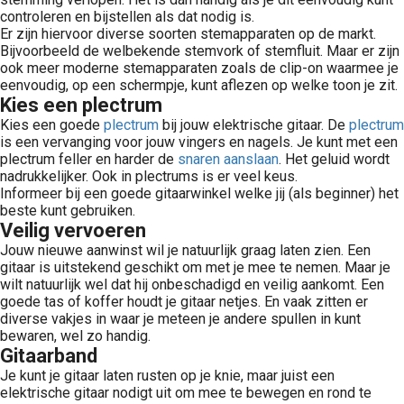
controleren en bijstellen als dat nodig is.
Er zijn hiervoor diverse soorten stemapparaten op de markt.
Bijvoorbeeld de welbekende stemvork of stemfluit. Maar er zijn
ook meer moderne stemapparaten zoals de clip-on waarmee je
eenvoudig, op een schermpje, kunt aflezen op welke toon je zit.
Kies een plectrum
Kies een goede
plectrum
bij jouw elektrische gitaar. De
plectrum
is een vervanging voor jouw vingers en nagels. Je kunt met een
plectrum feller en harder de
snaren
aanslaan
. Het geluid wordt
nadrukkelijker. Ook in plectrums is er veel keus.
Informeer bij een goede gitaarwinkel welke jij (als beginner) het
beste kunt gebruiken.
Veilig vervoeren
Jouw nieuwe aanwinst wil je natuurlijk graag laten zien. Een
gitaar is uitstekend geschikt om met je mee te nemen. Maar je
wilt natuurlijk wel dat hij onbeschadigd en veilig aankomt. Een
goede tas of koffer houdt je gitaar netjes. En vaak zitten er
diverse vakjes in waar je meteen je andere spullen in kunt
bewaren, wel zo handig.
Gitaarband
Je kunt je gitaar laten rusten op je knie, maar juist een
elektrische gitaar nodigt uit om mee te bewegen en rond te