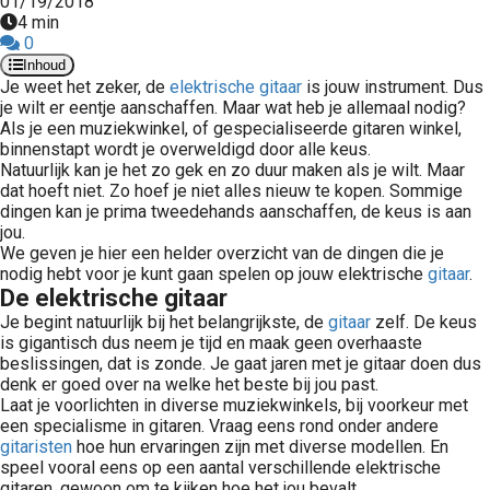
01/19/2018
4 min
0
Inhoud
Je
weet het zeker, de
elektrische gitaar
is jouw instrument. Dus
je wilt er eentje aanschaffen. Maar wat heb je allemaal nodig?
Als je een muziekwinkel, of gespecialiseerde gitaren winkel,
binnenstapt wordt je overweldigd door alle keus.
Natuurlijk kan je het zo gek en zo duur maken als je wilt. Maar
dat hoeft niet. Zo hoef je niet alles nieuw te kopen. Sommige
dingen kan je prima tweedehands aanschaffen, de keus is aan
jou.
We geven je hier een helder overzicht van de dingen die je
nodig hebt voor je kunt gaan spelen op jouw elektrische
gitaar
.
De elektrische gitaar
Je begint natuurlijk bij het belangrijkste, de
gitaar
zelf. De keus
is gigantisch dus neem je tijd en maak geen overhaaste
beslissingen, dat is zonde. Je gaat jaren met je gitaar doen dus
denk er goed over na welke het beste bij jou past.
Laat je voorlichten in diverse muziekwinkels, bij voorkeur met
een specialisme in gitaren. Vraag eens rond onder andere
gitaristen
hoe hun ervaringen zijn met diverse modellen. En
speel vooral eens op een aantal verschillende elektrische
gitaren, gewoon om te kijken hoe het jou bevalt.