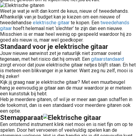
Weet je wat je wilt dan komt de keus, nieuw of tweedehands.
Afhankelijk van je budget kan je kiezen om een nieuwe of
tweedehandse
elektrische gitaar
te kopen. Een
tweedehands
gitaar
hoeft helemaal niet ‘slechter’ te zijn dan een nieuwe.
Misschien is er maar heel weinig op gespeeld waardoor hij zo
goed als nieuw is, maar wel goedkoper.
Standaard voor je elektrische gitaar
Jouw nieuwe aanwinst zet je natuurlijk niet zomaar overal
tegenaan, met het risico dat hij omvalt. Een
gitaarstandaard
zorgt ervoor dat jouw elektrische gitaar netjes blijft staan. En het
is meteen een blikvanger in je kamer. Want zeg nu zelf, mooi is
hij zeker!
Kijk jij graag naar je elektrische gitaar? Met een muurbeugel
hang je eenvoudig je gitaar aan de muur waardoor je er meteen
een kunststuk bij hebt.
Heb je meerdere gitaren, of wil je er meer aan gaan schaffen in
de toekomst, dan is een standaard voor meerdere gitaren ook
een optie.
Stemapparaat
Een ontstemd instrument klink niet mooi en is niet fijn om op te
spelen. Door het vervoeren of veelvuldig spelen kan de
stemming verlopen. Het is dan handig als je dit eenvoudig kunt