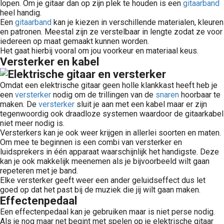
lopen. Om je gitaar dan op zijn plek te houden is een
gitaarband
heel handig.
Een
gitaarband
kan je kiezen in verschillende materialen, kleuren
en patronen. Meestal zijn ze verstelbaar in lengte zodat ze voor
iedereen op maat gemaakt kunnen worden.
Het gaat hierbij vooral om jou voorkeur en materiaal keus.
Versterker en kabel
Omdat een elektrische gitaar geen holle klankkast heeft heb je
een
versterker
nodig om de trillingen van de
snaren
hoorbaar te
maken. De
versterker
sluit je aan met een kabel maar er zijn
tegenwoordig ook draadloze systemen waardoor de gitaarkabel
niet meer nodig is.
Versterkers kan je ook weer krijgen in allerlei soorten en maten.
Om mee te beginnen is een combi van versterker en
luidsprekers in één apparaat waarschijnlijk het handigste. Deze
kan je ook makkelijk meenemen als je bijvoorbeeld wilt gaan
repeteren met je band.
Elke versterker geeft weer een ander geluidseffect dus let
goed op dat het past bij de muziek die jij wilt gaan maken.
Effectenpedaal
Een effectenpedaal kan je gebruiken maar is niet perse nodig.
Als je nog maar net begint met spelen op je elektrische gitaar