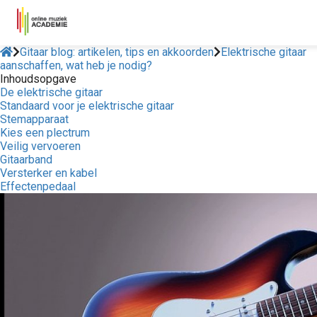
Gitaar blog: artikelen, tips en akkoorden
Elektrische gitaar
aanschaffen, wat heb je nodig?
Inhoudsopgave
De elektrische gitaar
Standaard voor je elektrische gitaar
Stemapparaat
Kies een plectrum
Veilig vervoeren
Gitaarband
Versterker en kabel
Effectenpedaal