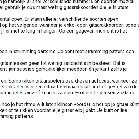
un je namelijk al snel verschillende nummers en soorten muziek
er gebruik je dus maar weinig gitaarakkoorden die je in staat
aantal open. Er staan allerlei verschillende soorten open
el op het volgende: wanneer je enkel open gitaarakkoorden speelt
ijf er niet te lang in hangen. Op een gegeven moment is het
epen in strumming patterns. Je bent met strumming patters een
de gitaarlessen geen tot weinig aandacht aan besteed. Dat is
ijdens jamsessies gemakkelijker meedoen én je kunt zelfs je
eëren. Soms raken gitaarspelers overdreven gefocust wanneer ze
het
tokkelen
van een gitaar helemaal draait om het gevoel van de
t uiteindelijk vanzelf kunnen spelen. Probeer te denken zoals de
hoe je het ritme wilt laten klinken voordat je het op je gitaar kúnt
xen of te tikken voordat je je gitaar erbij pakt. Je kunt online
umming patterns.