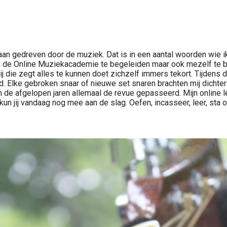
an gedreven door de muziek. Dat is in een aantal woorden wie ik b
an de Online Muziekacademie te begeleiden maar ook mezelf te bli
ij die zegt alles te kunnen doet zichzelf immers tekort. Tijdens d
d. Elke gebroken snaar of nieuwe set snaren brachten mij dichter
n de afgelopen jaren allemaal de revue gepasseerd. Mijn online 
un jij vandaag nog mee aan de slag. Oefen, incasseer, leer, sta op