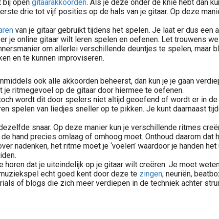
t bij open
gitaarakkoorden
. Als je deze onder de knie hebt dan k
rste drie tot vijf posities op de hals van je gitaar. Op deze mani
aren
van je gitaar gebruikt tijdens het spelen. Je laat er dus een 
er je online gitaar wilt leren spelen en oefenen. Let trouwens w
nersmanier om allerlei verschillende deuntjes te spelen, maar bl
aken en te kunnen improviseren.
inmiddels ook alle akkoorden beheerst, dan kun je je gaan verdi
t je ritmegevoel op de gitaar door hiermee te oefenen.
 toch wordt dit door spelers niet altijd geoefend of wordt er in 
ren spelen van liedjes sneller op te pikken. Je kunt daarnaast t
 dezelfde snaar. Op deze manier kun je verschillende ritmes cr
r de hand precies omlaag of omhoog moet. Onthoud daarom dat 
t over nadenken, het ritme moet je ‘voelen’ waardoor je handen he
iden.
 horen dat je uiteindelijk op je gitaar wilt creëren. Je moet weten 
e muziekspel echt goed kent door deze te
zingen
, neuriën, beatbo
orials of blogs die zich meer verdiepen in de techniek achter str