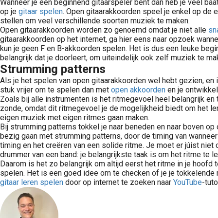
Wanneer je een beginnend gitaarspeler bent dan heb je veel baa
op je
gitaar spelen
. Open gitaarakkoorden speel je enkel op de ee
stellen om veel verschillende soorten muziek te maken.
Open gitaarakkoorden worden zo genoemd omdat je niet alle
sn
gitaarakkoorden op het internet, ga hier eens naar opzoek wanne
kun je geen F en B-akkoorden spelen. Het is dus een leuke begin
belangrijk dat je doorleert, om uiteindelijk ook zelf muziek te m
Strumming patterns
Als je het spelen van open gitaarakkoorden wel hebt gezien, en 
stuk vrijer om te spelen dan met
open akkoorden
en je ontwikkel
Zoals bij alle instrumenten is het ritmegevoel heel belangrijk en
zonde, omdat dit ritmegevoel je de mogelijkheid biedt om het le
eigen muziek met eigen ritmes gaan maken.
Bij strumming patterns tokkel je naar beneden en naar boven op
bezig gaan met strumming patterns, door de timing van wannee
timing en het creëren van een solide ritme. Je moet er júist nie
drummer van een band: je belangrijkste taak is om het ritme te le
Daarom is het zo belangrijk om altijd eerst het ritme in je hoofd te
spelen. Het is een goed idee om te checken of je je tokkelend
gitaar leren spelen
door op internet te zoeken naar
YouTube
-tut